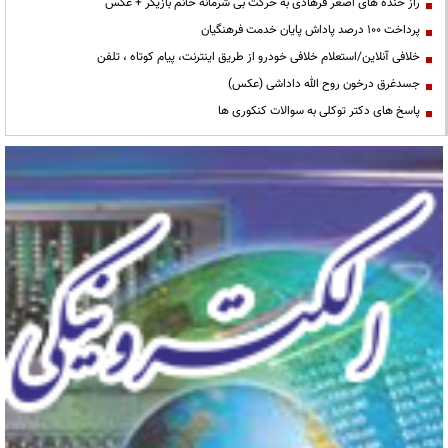
راز خنده های اصغر فرهادی به حرکت بی شرمانه خانم بازیگر + عکس
پرداخت ۱۰۰ درصد پاداش پایان خدمت فرهنگیان
خلافی آنلاین/استعلام خلافی خودرو از طریق اینترنت، پیام کوتاه ، تلفن
جسدغرق درخون روح الله داداشی (عکس)
پاسخ های دکتر توکلی به سوالات کنکوری ها