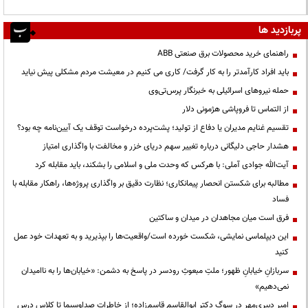
پربازدید ها
راهنمای خرید محصولات برق صنعتی ABB
باید افراد کارآمدتر را به کار گرفت/ کاری می کنیم در معیشت مردم مشکلی پیش نیاید
حمله نیروهای اسرائیلی به خبرنگار پرس‌تی‌وی
از التماس تا فروپاشی هژمونی دلار
تقسیم غنایم مدیران یا دفاع از تولید؛ پشت‌پرده درخواست توقف یک آیین‌نامه چه بود؟
هشدار حاجی دلیگانی درباره تغییر سهم دریای خزر و مخالفت با واگذاری امتیاز
آیت‌الله جوادی آملی: با هرکس که وحدت ملی و اسلامی را بشکند، باید مقابله کرد
مطالبه برای شکستن انحصار پیمانکاری؛ نظارت دقیق بر واگذاری پروژه‌ها، راهکار مقابله با
فساد
فرق است میان مجاهدان در میدان و ساکتین
این دیپلماسی نمایشی، شکست خورده است/واقعیت‌ها را بپذیرید و به تعهدات خود عمل
کنید
سربازانِ خیابانِ ظهور؛ ملتِ مبعوثِ رودسر در پاسخ به دشمن: «خیابان‌ها را به ناامیدان
نمی‌دهیم»
امیر دبیری‌مهر در سوگ دکتر ابوالقاسم قاسم‌زاده؛ از خاطرات صداوسیما تا کلاس درس