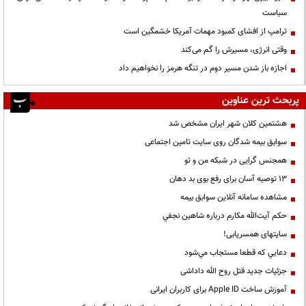
سیاست
ترامپ از افشای کمبود مهمات آمریکا خشمگین است
وقتی انرژی، مسیرش را گم می‌کند
اجازه باز شدن مسیر دوم در تنگه هرمز را نخواهیم داد
پربحث ترین عناوین
هشتمین کلان شهر ایران مشخص شد
سوابق بیمه شدگان روی سایت تامین اجتماعی
همجنس گرایی در شبکه من و تو
13 توصیه آسان برای رفع بوی بد دهان
مشاهده سامانه آنلاين سوابق بیمه
حكم آيت‌الله مكارم درباره شاهين نجفي
سایتهای همسریابی!
دعايي كه قطعا مستجاب مي‌شود
جزئیات جدید قتل روح الله داداشی
آموزش ساخت Apple ID برای کاربران ایرانی