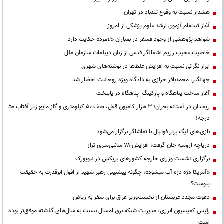
هشدار نسبت به وقوع تندباد در تهران
آغاز ثبت‌نام آزمون ارشد علوم پزشکی از امروز
شواهد پژوهشی از وجود فسفر در بمباران «لامرد» حکایت دارد
خاصیت عجیب رژیم اشغالگر قدس از زبان دیپلمات سازمان ملل
ابراز نگرانی نسبت به افزایش غلط‌ها در نوشته‌های شهری
جهانگیر: محمدباقر خرازی به دادگاه ویژه روحانیت احضار شد
آغاز ساخت پناهگاه و پارکینگ -پناهگاه در پایتخت
ریمـدان در آستانه بحران؛ ۳ هزار کامیون قفل، صف ۵۰ کیلومتری و گاز مایع زیر آفتاب ۵۰
درجه!
بازی‌های لیگ برتر فوتبال با تماشاگر برگزار می‌شود
دریاچه ارومیه جان گرفت؛ افزایش ۷۸ سانتی‌متری تراز
برگزاری نشست وزرای خارجه کشورهای بریکس در نیویورک
«آمریکا ذرّه ذرّه آب میشود»؛ چگونه پیشبینی رهبر شهید از افول ابرقدرت به حقیقت
پیوست؟
دعوت مجدد عربستان از نخست‌وزیر عراق برای سفر به ریاض
رئیس کمیسیون انرژی: مدیریت شبکه برق امسال نسبت به سال‌های گذشته موفق‌تر بوده
است