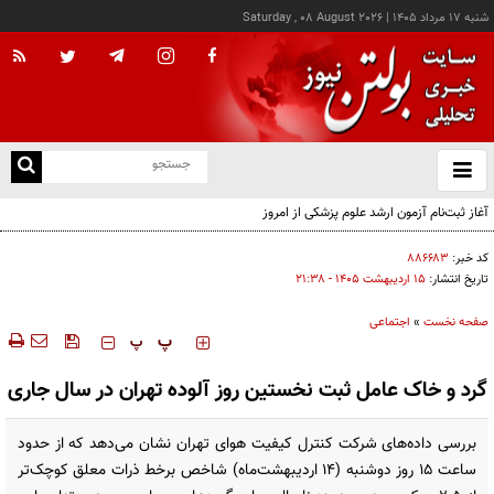
شنبه ۱۷ مرداد ۱۴۰۵
|
Saturday , 08 August 2026
از
و
ته
آغاز ثبت‌نام آزمون ارشد علوم پزشکی از امروز
ن
نو
کد خبر:
۸۸۶۶۸۳
تاریخ انتشار:
۱۵ ارديبهشت ۱۴۰۵ - ۲۱:۳۸
صفحه نخست
»
اجتماعی
‍‍‍ پ
پ
گرد و خاک عامل ثبت نخستین روز آلوده تهران در سال جاری
بررسی داده‌های شرکت کنترل کیفیت هوای تهران نشان می‌دهد که از حدود
ساعت ۱۵ روز دوشنبه (۱۴ اردیبهشت‌ماه) شاخص برخط ذرات معلق کوچک‌تر