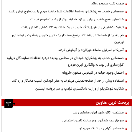
قیمت نفت صعودی ماند
صمصامی خطاب به پزشکیان: به شما اطلاعات غلط دادند؛ مردم را ساده‌لوح فرض نکنید!
خادمیان: هیچ شفیعی برای زن نزد خداوند بهتر از رضایت شوهر نیست
ترافیک کشتیرانی از طریق تنگه هرمز در یک هفته به ۳۳ کشتی کاهش یافت
«چرا نباید از شما متنفر باشند؟»؛ پاسخ معنادار یک کاربر خارجی به قدرت و توانمندی
ایرانیان
آمریکا و اسرائیل سامانه «پیکان» را آزمایش کردند
صمصامی خطاب به پزشکیان: خودتان در مجلس بودید؛ دیدید انتقادات نمایندگان درباره
گران‌سازی ارز بود، نه واگذاری ایران‌خودرو
احتمال وجود حیات در اقیانوس مدفون «اروپا»
استفاده بیش از حد از صفحه‌نمایش می‌تواند به مغز کودکان آسیب ماندگار وارد کند
شکایت نیومکزیکو از وزارت دادگستری ترامپ بر سر پرونده اپستین
پربحث ترین عناوین
هشتمین کلان شهر ایران مشخص شد
سوابق بیمه شدگان روی سایت تامین اجتماعی
همجنس گرایی در شبکه من و تو