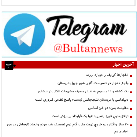
آخرین اخبار
انفجارها کی‌یف را دوباره لرزاند
وقوع انفجار در تاسیسات گازی شهر جبیل عربستان
یک کشته و ۱۲ مسموم به دنبال مصرف مشروبات الکلی در نیشابور
دیپلماسی با عربستان نتیجه‌بخش نیست؛ پاسخ نظامی ضروری است
مقاومت یمن؛ دو خیز اساسی
توافقِ بدونِ تاییدِ رهبری؛ تنها یک قراردادِ بی‌ارزش است
۳۰ سال واگذاری و خروج ثروت ملی؛ گام دوم تضعیف بنیه مردم وایجاد نارضایتی در بین
احاد مردم