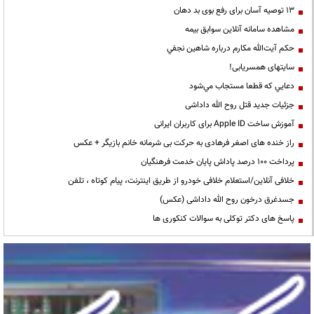
13 توصیه آسان برای رفع بوی بد دهان
مشاهده سامانه آنلاين سوابق بیمه
حكم آيت‌الله مكارم درباره شاهين نجفي
سایتهای همسریابی!
دعايي كه قطعا مستجاب مي‌شود
جزئیات جدید قتل روح الله داداشی
آموزش ساخت Apple ID برای کاربران ایرانی
راز خنده های اصغر فرهادی به حرکت بی شرمانه خانم بازیگر + عکس
پرداخت ۱۰۰ درصد پاداش پایان خدمت فرهنگیان
خلافی آنلاین/استعلام خلافی خودرو از طریق اینترنت، پیام کوتاه ، تلفن
جسدغرق درخون روح الله داداشی (عکس)
پاسخ های دکتر توکلی به سوالات کنکوری ها