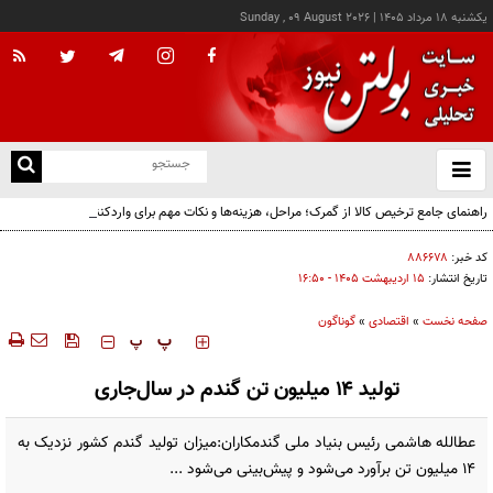
يکشنبه ۱۸ مرداد ۱۴۰۵
|
Sunday , 09 August 2026
از
و
ته
راهنمای جامع ترخیص کالا از گمرک؛ مراحل، هزینه‌ها و نکات مهم برای واردکنندگان
ن
نو
کد خبر:
۸۸۶۶۷۸
تاریخ انتشار:
۱۵ ارديبهشت ۱۴۰۵ - ۱۶:۵۰
صفحه نخست
»
اقتصادی
»
گوناگون
‍‍‍ پ
پ
تولید ۱۴ میلیون تن گندم در سال‌جاری
عطالله هاشمی رئیس بنیاد ملی گندمکاران:میزان تولید گندم کشور نزدیک به
۱۴ میلیون تن برآورد می‌شود و پیش‌بینی می‌شود ...