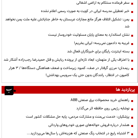
سفر فرمانده سنتکام به اراضی اشغالی
خبر تعطیلی مدرسه ایرانی در کویت به صورت رسمی اعلام نشده
یمن: تشکیل ائتلاف هرگز مانع مجازات عربستان به خاطر جنایاتش علیه ملت یمن نخواهد
شد
نشان استاندارد به معنای پایان مسئولیت خودروساز نیست
غریبه به دادمون نمی‌رسه؛ ایرانی بخریم!
بسته اینترنت رایگان برای خبرنگاران فعال شد
با اعتراف یکی از متهمان، ابعاد تازه‌ای از پرونده ربایش و قتل حمیدرضا رجب‌زاده آشکار شد
ریمـدان؛ مرزی گرفتار در صف، کمبود زیرساخت و ضعف هماهنگی دستگاه‌ها / ۳ هزار
کامیون در انتظار، رانندگان بدون حتی یک سرویس بهداشتی!
پربازدید ها
راهنمای خرید محصولات برق صنعتی ABB
نوشابه رژیمی روی حافظه اثر می‌گذارد
پزشکیان: خدمت بی‌منت و مشارکت مردمی، پایه حل مشکلات کشور است
هشدار درباره فروش حواله‌های صوری خودروهای وارداتی
3 اشتباه رایج در انتخاب رنگ صنعتی که هزینه‌اش را سال‌ها می‌پردازید...