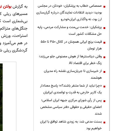
صمصامی خطاب به پزشکیان: خودتان در مجلس
به گزارش
بولتن نی
بودید؛ دیدید انتقادات نمایندگان درباره گران‌سازی
مسیرهای ریلی کشو
ارز بود، نه واگذاری ایران‌خودرو
بی‌شماری است که 
پزشکیان: خدمت بی‌منت و مشارکت مردمی، پایه
جنگل‌های متراکم 
حل مشکلات کشور است
استراحت، ورزش و 
قیمت‌ برنج ایرانی همچنان در کانال ۴۵۰ تا ۵۵۰
در هم می‌آمیزد و
هزار تومان
گردشگری ریلی ش
وقتی دیتاسنترها از هوش مصنوعی جلو می‌زنند؛
زنگ خطر برای اقتصاد AI
از خبرسازی تا جریان‌سازی نقشه راه مدیران
هوشمند
«چرا نباید از شما متنفر باشند؟»؛ پاسخ معنادار
یک کاربر خارجی به قدرت و توانمندی ایرانیان
پس از رأی شورای مرکزی جبهه ایران اسلامی؛
اعضای حقیقی و حقوقی دفتر سیاسی مشخص
شدند
بسنت مدعی شد: به زودی شاهد توافق با ایران
خواهیم بود