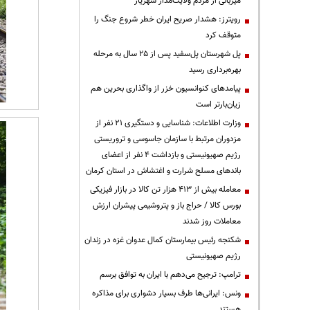
میزبانی از مردم ولایت‌مدار شهریار
رویترز: هشدار صریح ایران خطر شروع جنگ را
متوقف کرد
پل شهرستان پل‌سفید پس از ۲۵ سال به مرحله
بهره‌برداری رسید
پیامدهای کنوانسیون خزر از واگذاری بحرین هم
زیان‌بارتر است
وزارت اطلاعات: شناسایی و دستگیری ۲۱ نفر از
مزدوران مرتبط با سازمان جاسوسی و تروریستی
رژیم صهیونیستی و بازداشت ۴ نفر از اعضای
باندهای مسلح شرارت و اغتشاش در استان کرمان
معامله بیش از ۴۱۳ هزار تن کالا در بازار فیزیکی
بورس کالا / حراج باز و پتروشیمی پیشران ارزش
معاملات روز شدند
شکنجه رئیس بیمارستان کمال عدوان غزه در زندان
رژیم صهیونیستی
ترامپ: ترجیح می‌دهم با ایران به توافق برسم
ونس: ایرانی‌ها طرف بسیار دشواری برای مذاکره
هستند