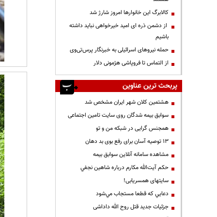
کالابرگ این خانوارها امروز شارژ شد
از دشمن ذره ای امید خیرخواهی نباید داشته
باشیم
حمله نیروهای اسرائیلی به خبرنگار پرس‌تی‌وی
از التماس تا فروپاشی هژمونی دلار
پربحث ترین عناوین
هشتمین کلان شهر ایران مشخص شد
سوابق بیمه شدگان روی سایت تامین اجتماعی
همجنس گرایی در شبکه من و تو
13 توصیه آسان برای رفع بوی بد دهان
مشاهده سامانه آنلاين سوابق بیمه
حكم آيت‌الله مكارم درباره شاهين نجفي
سایتهای همسریابی!
دعايي كه قطعا مستجاب مي‌شود
جزئیات جدید قتل روح الله داداشی