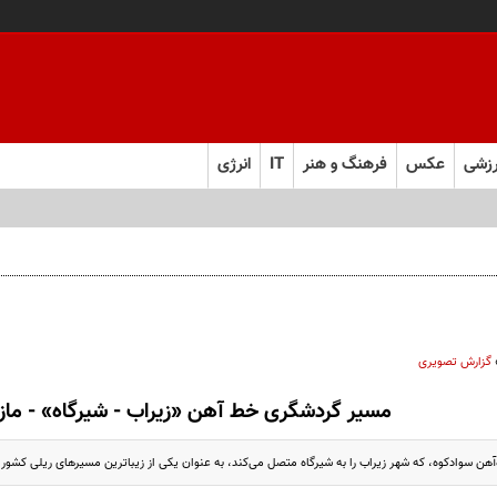
زشی
عکس
فرهنگ و هنر
IT
انرژی
گزارش تصویری
مسیر گردشگری خط آهن «زیراب - شیرگاه» - مازن