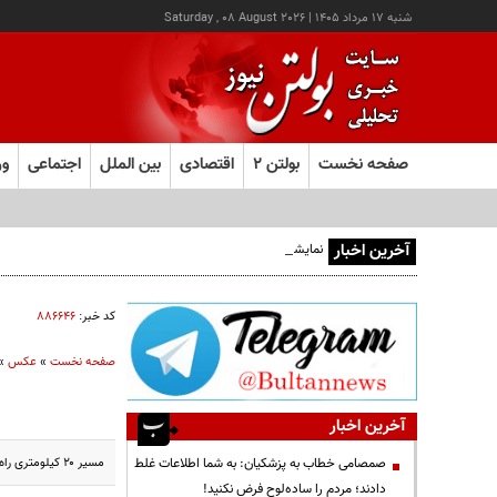
شنبه ۱۷ مرداد ۱۴۰۵
|
Saturday , 08 August 2026
صفحه نخست
بولتن ۲
اقتصادی
بین الملل
اجتماعی
ور
آخرین اخبار
نمایشگاه صنایع‌دستی «از ریشه تا امروز» - کرج
کد خبر:
۸۸۶۶۴۶
صفحه نخست
»
عکس
»
آخرین اخبار
مسیر ۲۰ کیلومتری راه‌آهن سوادکوه، که شهر زیراب را به شیرگاه متصل می‌کند، به عنوان یکی از زیباترین مسیرهای ریلی کشور شناخته می‌شود.
صمصامی خطاب به پزشکیان: به شما اطلاعات غلط
دادند؛ مردم را ساده‌لوح فرض نکنید!