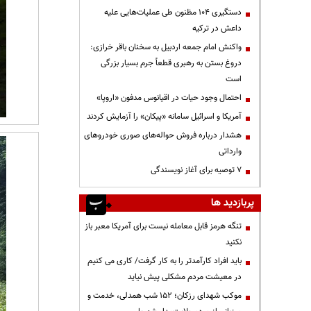
دستگیری ۱۰۴ مظنون طی عملیات‌هایی علیه
داعش در ترکیه
واکنش امام جمعه اردبیل به سخنان باقر خرازی:
دروغ بستن به رهبری قطعاً جرم بسیار بزرگی
است
احتمال وجود حیات در اقیانوس مدفون «اروپا»
آمریکا و اسرائیل سامانه «پیکان» را آزمایش کردند
هشدار درباره فروش حواله‌های صوری خودروهای
وارداتی
۷ توصیه برای آغاز نویسندگی
پربازدید ها
تنگه هرمز قابل معامله نیست برای آمریکا معبر باز
نکنید
باید افراد کارآمدتر را به کار گرفت/ کاری می کنیم
در معیشت مردم مشکلی پیش نیاید
موکب شهدای رزکان؛ ۱۵۲ شب همدلی، خدمت و