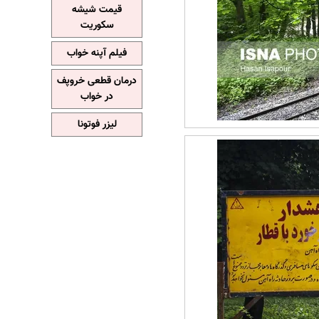
قیمت شیشه
سکوریت
فیلم آپنه خواب
درمان قطعی خروپف
در خواب
لیزر فوتونا