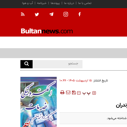
تماس با ما
|
درباره ما
|
پیوندها
|
خبرنامه
|
آب و هوا
تاریخ انتشار:
۱۵ ارديبهشت ۱۴۰۵ - ۱۰:۴۶
‍‍‍ پ
پ
دران