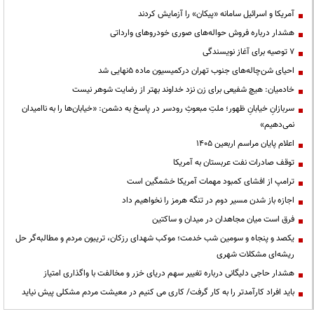
آمریکا و اسرائیل سامانه «پیکان» را آزمایش کردند
هشدار درباره فروش حواله‌های صوری خودروهای وارداتی
۷ توصیه برای آغاز نویسندگی
احیای شن‌چاله‌های جنوب تهران درکمیسیون ماده ۵نهایی شد
خادمیان: هیچ شفیعی برای زن نزد خداوند بهتر از رضایت شوهر نیست
سربازانِ خیابانِ ظهور؛ ملتِ مبعوثِ رودسر در پاسخ به دشمن: «خیابان‌ها را به ناامیدان
نمی‌دهیم»
اعلام پایان مراسم اربعین ۱۴۰۵
توقف صادرات نفت عربستان به آمریکا
ترامپ از افشای کمبود مهمات آمریکا خشمگین است
اجازه باز شدن مسیر دوم در تنگه هرمز را نخواهیم داد
فرق است میان مجاهدان در میدان و ساکتین
یکصد و پنجاه و سومین شب خدمت؛ موکب شهدای رزکان، تریبون مردم و مطالبه‌گر حل
ریشه‌ای مشکلات شهری
هشدار حاجی دلیگانی درباره تغییر سهم دریای خزر و مخالفت با واگذاری امتیاز
باید افراد کارآمدتر را به کار گرفت/ کاری می کنیم در معیشت مردم مشکلی پیش نیاید