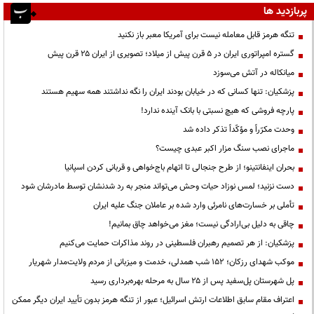
پربازدید ها
تنگه هرمز قابل معامله نیست برای آمریکا معبر باز نکنید
گستره امپراتوری ایران در ۵ قرن پیش از میلاد؛ تصویری از ایران ۲۵ قرن پیش
میانکاله در آتش می‌سوزد
پزشکیان: تنها کسانی که در خیابان بودند ایران را نگه نداشتند همه سهیم هستند
پارچه فروشی که هیچ نسبتی با بانک آینده ندارد!
وحدت مکرّراً و مؤکّداً تذکر داده شد
ماجرای نصب سنگ مزار اکبر عبدی چیست؟
بحران اینفانتینو؛ از طرح جنجالی تا اتهام باج‌خواهی و قربانی کردن اسپانیا
دست نزنید؛ لمس نوزاد حیات وحش می‌تواند منجر به رد شدنشان توسط مادرشان شود
تأملی بر خسارت‌های نامرئی وارد شده بر عاملان جنگ علیه ایران
چاقی به دلیل بی‌ارادگی نیست؛ مغز می‌خواهد چاق بمانیم!
پزشکیان: از هر تصمیم رهبران فلسطینی در روند مذاکرات حمایت می‌کنیم
موکب شهدای رزکان؛ ۱۵۲ شب همدلی، خدمت و میزبانی از مردم ولایت‌مدار شهریار
پل شهرستان پل‌سفید پس از ۲۵ سال به مرحله بهره‌برداری رسید
اعتراف مقام سابق اطلاعات ارتش اسرائیل؛ عبور از تنگه هرمز بدون تأیید ایران دیگر ممکن