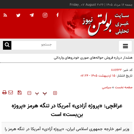
جمعه ۱۶ مرداد ۱۴۰۵
|
Friday , 07 August 2026
از
و
ته
هشدار درباره فروش حواله‌های صوری خودروهای وارداتی
ن
نو
کد خبر:
۸۸۶۶۲۲
تاریخ انتشار:
۱۵ ارديبهشت ۱۴۰۵ - ۰۷:۲۴
صفحه نخست
»
سیاسی
‍‍‍ پ
پ
عراقچی: «پروژه آزادی» آمریکا در تنگه هرمز «پروژه
بن‌بست» است
وزیر امور خارجه جمهوری اسلامی ایران، «پروژه آزادی» آمریکا در تنگه هرمز را