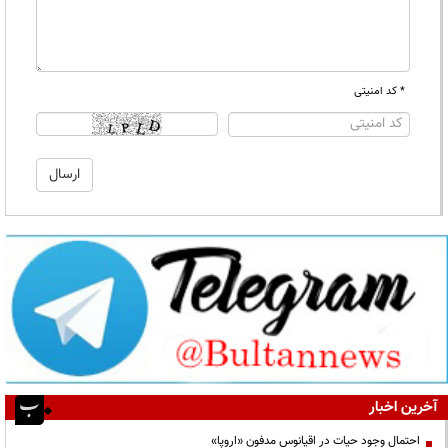
* کد امنیتی
آخرین اخبار
احتمال وجود حیات در اقیانوس مدفون «اروپا»