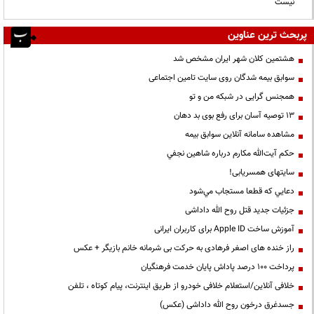
نیست
پربحث ترین عناوین
هشتمین کلان شهر ایران مشخص شد
سوابق بیمه شدگان روی سایت تامین اجتماعی
همجنس گرایی در شبکه من و تو
13 توصیه آسان برای رفع بوی بد دهان
مشاهده سامانه آنلاين سوابق بیمه
حكم آيت‌الله مكارم درباره شاهين نجفي
سایتهای همسریابی!
دعايي كه قطعا مستجاب مي‌شود
جزئیات جدید قتل روح الله داداشی
آموزش ساخت Apple ID برای کاربران ایرانی
راز خنده های اصغر فرهادی به حرکت بی شرمانه خانم بازیگر + عکس
پرداخت ۱۰۰ درصد پاداش پایان خدمت فرهنگیان
خلافی آنلاین/استعلام خلافی خودرو از طریق اینترنت، پیام کوتاه ، تلفن
جسدغرق درخون روح الله داداشی (عکس)