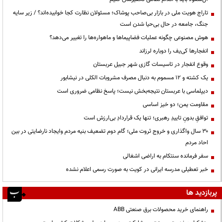
تاراج هویت ملی در بازار بی‌صاحب پوشاک؛ مسئولان نظارت کجا خوابیده‌اند؟ / زیر سایه
جنگ، جامعه در حال بی‌حیا شدن است
هوش مصنوعی چگونه عملیات فضاپیماها و ماهواره‌ها را تغییر می‌دهد؟
انفجارها کی‌یف را دوباره لرزاند
وقوع انفجار در تاسیسات گازی شهر جبیل عربستان
یک کشته و ۱۲ مسموم به دنبال مصرف مشروبات الکلی در نیشابور
دیپلماسی با عربستان نتیجه‌بخش نیست؛ پاسخ نظامی ضروری است
مقاومت یمن؛ دو خیز اساسی
توافقِ بدونِ تاییدِ رهبری؛ تنها یک قراردادِ بی‌ارزش است
۳۰ سال واگذاری و خروج ثروت ملی؛ گام دوم تضعیف بنیه مردم وایجاد نارضایتی در بین
احاد مردم
سفر فرمانده سنتکام به اراضی اشغالی
خبر تعطیلی مدرسه ایرانی در کویت به صورت رسمی اعلام نشده
پربازدید ها
راهنمای خرید محصولات برق صنعتی ABB