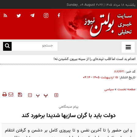
يکشنبه ۱۸ مرداد ۱۴۰۵
|
Sunday , 09 August 2026
از
و
ته
اعدام بد است اما قلب تپنده‌ای را از سینه بیرون کشیدن نه!
ن
نو
کد خبر:
۸۸۶۶۲۱
تاریخ انتشار:
۱۵ ارديبهشت ۱۴۰۵ - ۰۴:۱۴
صفحه نخست
»
سیاسی
‍‍‍ پ
پ
پیام صبحگاهی
دولت باید با گران سازیها شدیدا برخورد کند
و این حضور را تا آخرین نفس و تا پیروزی کامل بر دشمن و گرفتن انتقام