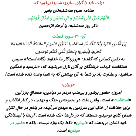
دولت باید با گران سازیها شدیدا برخورد کند
سلام، صبح سه‌شنبه‌تان بخیر
اللّهُمَّ صَلِّ عَلَى مُحَمَّدٍ وَ آلِ مُحَمَّدٍ وَ عَجِّلْ فَرَجَهُم
ذکر روز سه‌شنبه: یا أرحمَ الرّاحمین
آیه ۳۰ سوره فصلت
إِنَّ الَّذينَ قالوا رَبُّنَا اللَّهُ ثُمَّ استَقاموا تَتَنَزَّلُ عَلَيهِمُ المَلائِكَةُ أَلّا تَخافوا وَلا
تَحزَنوا وَأَبشِروا بِالجَنَّةِ الَّتي كُنتُم توعَدونَ
به یقین کسانی که گفتند: «پروردگار ما خداوند یگانه است!» سپس
استقامت کردند، فرشتگان بر آنان نازل می‌شوند که: «نترسید و غمگین
مباشید، و بشارت باد بر شما به آن بهشتی که به شما وعده داده شده است!
عزیزان:
امروز، حضور پرشور و بی‌منتِ مردم در میادین، مصداقِ بارز این
«
استقامت
» است. وقتی ملت در بحبوحه‌ی جنگ و تهدید، در کنار انقلاب و
برای حفاظت از خاکِ این سرزمین به میدان می‌آیند، در واقع در حالِ تکرارِ
همان کلامِ توحیدی هستند که در دل‌ها حک شده است. آن‌ها با ایستادگی
خود نشان می‌دهند که «
ایمان
» فقط یک واژه نیست، بلکه «
حضور در
میدان
» است.