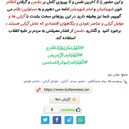
و این حضور را تا آخرین نفس و تا پیروزی کامل بر
دشمن
و گرفتن
انتقام
خون
شهیدانمان
و
امام شهیدمان
ادامه می دهیم و به
مسئولین نظام
می
گوییم، شما نیز وطیفه دارید در این روزهای سخت بشدت با
گرانی ها و
عوامل گرانی و عناصر نفوذی و بنگاههای اقتصادی که عامل گرانی هستند
،
برخورد کنید و نگذارید
دشمن
از فشار معیشتی به مردم بر علیه انقلاب
استفاده کند
#اللّهُمَّ‌عَجِّلْ‌لِوَلِيِّکَ‌الْفَرَج
#اللّهُمَّ‌اشْفِ‌کُلَّ‌مَرِیض
#اللّهُمَّ‌انصُرْ‌جُیوشَ‌المُسلِمين
منبع:
بولتن نیوز
برچسب ها:
پیام صبحگاهی
،
حضور مردم
،
گرانی
،
عوامل گرانی
،
عناصر نفوذی
گزارش خطا
پسندیدم
0