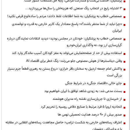
پزشکیان: خدمت بی‌منت و مشارکت مردمی، پایه حل مشکلات کشور است
3 اشتباه رایج در انتخاب رنگ صنعتی که هزینه‌اش را سال‌ها می‌پردازید...
صمصامی خطاب به پزشکیان: به شما اطلاعات غلط دادند؛ مردم را ساده‌لوح فرض نکنید!
«چرا نباید از شما متنفر باشند؟»؛ پاسخ معنادار یک کاربر خارجی به قدرت و توانمندی
ایرانیان
صمصامی خطاب به پزشکیان: خودتان در مجلس بودید؛ دیدید انتقادات نمایندگان درباره
گران‌سازی ارز بود، نه واگذاری ایران‌خودرو
استفاده بیش از حد از صفحه‌نمایش می‌تواند به مغز کودکان آسیب ماندگار وارد کند
وقتی دیتاسنترها از هوش مصنوعی جلو می‌زنند؛ زنگ خطر برای اقتصاد AI
واکنش امام جمعه اردبیل به سخنان باقر خرازی: دروغ بستن به رهبری قطعاً جرم بسیار
بزرگی است
جای خالی «اقتصاد جنگی» در شرایط جنگی
بسنت مدعی شد: به زودی شاهد توافق با ایران خواهیم بود
از خبرسازی تا جریان‌سازی نقشه راه مدیران هوشمند
اتحادیه اروپا ۵ فرد مرتبط با صنایع دفاعی روسیه را تحریم کرد
صدور بیش از ۹۰ درصد هدایت تحصیلی نهمی ها
اعتراف رسانه‌های خارجی به شکست ترامپ؛ حاصل مجاهدت رسانه‌های انقلابی در مقابله
با دروغ‌پراکنی دشمنان