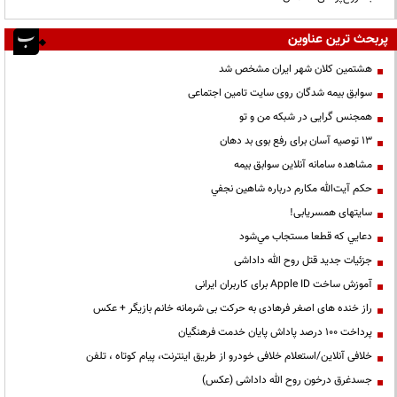
پربحث ترین عناوین
هشتمین کلان شهر ایران مشخص شد
سوابق بیمه شدگان روی سایت تامین اجتماعی
همجنس گرایی در شبکه من و تو
13 توصیه آسان برای رفع بوی بد دهان
مشاهده سامانه آنلاين سوابق بیمه
حكم آيت‌الله مكارم درباره شاهين نجفي
سایتهای همسریابی!
دعايي كه قطعا مستجاب مي‌شود
جزئیات جدید قتل روح الله داداشی
آموزش ساخت Apple ID برای کاربران ایرانی
راز خنده های اصغر فرهادی به حرکت بی شرمانه خانم بازیگر + عکس
پرداخت ۱۰۰ درصد پاداش پایان خدمت فرهنگیان
خلافی آنلاین/استعلام خلافی خودرو از طریق اینترنت، پیام کوتاه ، تلفن
جسدغرق درخون روح الله داداشی (عکس)