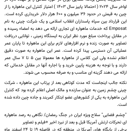
اواخر سال ۲۰۲۴ ( احتمالا پاییز سال ۱۴۰۳ ) امتیاز کنترل این ماهواره را از
چین به قیمتی در حدود ۳۶ میلیون و ۶۰۰ هزار دلار خریداری کرده است.
این قرارداد بین سپاه پاسداران انقلاب اسلامی و یک شرکت چینی به نام
Emposat که خدمات ماهواره ای تجاری ارائه می دهد به امضاء رسیده و
در مقابل پرداخت مبلغ مورد نظر ایران به ایستگاه زمینی ، توانایی دریافت
تصاویر به صورت زنده و نرم افزارهای لازم برای این ماهواره تا پایان عمر
عملیاتی آن دسترسی پیدا کرده است. عمر این ماهواره به صورت دقیق
اعلام نشده ولی این کلاس از ماهواره ها معمولا بین ۵ تا ۷ سال عمر
دارند و با توجه به هزینه پایین خرید و یا اجاره آنها در مقابل خدماتی که
ارائه می دهند گزینه ای مناسب و به صرفه محسوب می شوند.
نکته جالب اینجاست که مدت کوتاهی بعد از پرتاب این ماهواره ، شرکت
چینی چشم زمین به عنوان سازنده و مالک اصلی اعلام کرده بود که کنترل
این ماهواره به یکی از کشورهای عضو ابتکار کمربند و جاده چین داده شده
است.
"چشم فضایی" سلاح ویژه ایران در جنگ رمضان/ نگاهی به رصد ماهواره
ای تحرکات ارتش آمریکا قبل و بعد از نبرد اخیر +فیلم و تصاویر
برخی از پایگاه های آمریکا در منطقه که در فاصله ۱۹ تا ۲۴ اسفند ماه