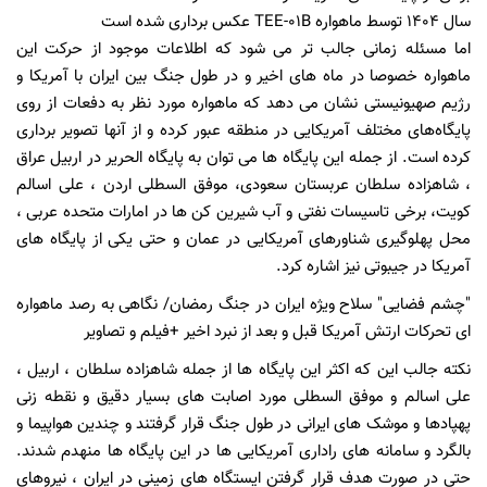
سال ۱۴۰۴ توسط ماهواره TEE-۰۱B عکس برداری شده است
اما مسئله زمانی جالب تر می شود که اطلاعات موجود از حرکت این
ماهواره خصوصا در ماه های اخیر و در طول جنگ بین ایران با آمریکا و
رژیم صهیونیستی نشان می دهد که ماهواره مورد نظر به دفعات از روی
پایگاه‌های مختلف آمریکایی در منطقه عبور کرده و از آنها تصویر برداری
کرده است. از جمله این پایگاه ها می توان به پایگاه الحریر در اربیل عراق
، شاهزاده سلطان عربستان سعودی، موفق السطلی اردن ، علی اسالم
کویت، برخی تاسیسات نفتی و آب شیرین کن ها در امارات متحده عربی ،
محل پهلوگیری شناورهای آمریکایی در عمان و حتی یکی از پایگاه های
آمریکا در جیبوتی نیز اشاره کرد.
"چشم فضایی" سلاح ویژه ایران در جنگ رمضان/ نگاهی به رصد ماهواره
ای تحرکات ارتش آمریکا قبل و بعد از نبرد اخیر +فیلم و تصاویر
نکته جالب این که اکثر این پایگاه ها از جمله شاهزاده سلطان ، اربیل ،
علی اسالم و موفق السطلی مورد اصابت های بسیار دقیق و نقطه زنی
پهپادها و موشک های ایرانی در طول جنگ قرار گرفتند و چندین هواپیما و
بالگرد و سامانه های راداری آمریکایی ها در این پایگاه ها منهدم شدند.
حتی در صورت هدف قرار گرفتن ایستگاه های زمینی در ایران ، نیروهای