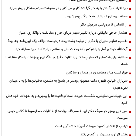
باید افراد کارآمدتر را به کار گرفت/ کاری می کنیم در معیشت مردم مشکلی پیش نیاید
حمله نیروهای اسرائیلی به خبرنگار پرس‌تی‌وی
از التماس تا فروپاشی هژمونی دلار
هشدار حاجی دلیگانی درباره تغییر سهم دریای خزر و مخالفت با واگذاری امتیاز
تقسیم غنایم مدیران یا دفاع از تولید؛ پشت‌پرده درخواست توقف یک آیین‌نامه چه بود؟
آیت‌الله جوادی آملی: با هرکس که وحدت ملی و اسلامی را بشکند، باید مقابله کرد
مطالبه برای شکستن انحصار پیمانکاری؛ نظارت دقیق بر واگذاری پروژه‌ها، راهکار مقابله با
فساد
فرق است میان مجاهدان در میدان و ساکتین
سربازانِ خیابانِ ظهور؛ ملتِ مبعوثِ رودسر در پاسخ به دشمن: «خیابان‌ها را به ناامیدان
نمی‌دهیم»
این دیپلماسی نمایشی، شکست خورده است/واقعیت‌ها را بپذیرید و به تعهدات خود عمل
کنید
امیر دبیری‌مهر در سوگ دکتر ابوالقاسم قاسم‌زاده؛ از خاطرات صداوسیما تا کلاس درس
سیاست
ترامپ از افشای کمبود مهمات آمریکا خشمگین است
وقتی انرژی، مسیرش را گم می‌کند