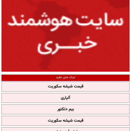
لینک های مفید
قیمت شیشه سکوریت
آلپاری
بیم دتکتور
قیمت شیشه سکوریت