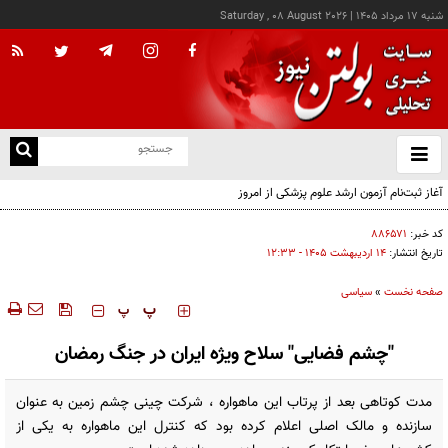
شنبه ۱۷ مرداد ۱۴۰۵
|
Saturday , 08 August 2026
از
و
ته
آغاز ثبت‌نام آزمون ارشد علوم پزشکی از امروز
ن
نو
کد خبر:
۸۸۶۵۷۱
تاریخ انتشار:
۱۴ ارديبهشت ۱۴۰۵ - ۱۲:۳۳
صفحه نخست
»
سیاسی
‍‍‍ پ
پ
"چشم فضایی" سلاح ویژه ایران در جنگ رمضان
مدت کوتاهی بعد از پرتاب این ماهواره ، شرکت چینی چشم زمین به عنوان
سازنده و مالک اصلی اعلام کرده بود که کنترل این ماهواره به یکی از