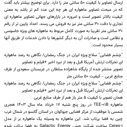
ارسال تصاویر با کیفیت ۵۰ سانتی متر را دارد. برای توضیح بیشتر باید گفت
که در مبحث تصاویر ماهواره ای هر چه این عدد کم تر باشد به معنی
کیفیت بالاتر تصویر است و امروزه در بازارهای جهانی تصاویر ماهواره ای
تجاری با دقت ۳۰ سانتی متر نیز به فروش می رسند. اعداد پایین تر از رقم
۳۰ سانتی متر تقریبا به صورت کامل مربوط به ماهواره های ویژه جاسوسی
و نظامی است و صادرات آن به دیگر کشورها یا دادن خدمات از طریق آنها
بسیار محدود است.
"چشم فضایی" سلاح ویژه ایران در جنگ رمضان/ نگاهی به رصد ماهواره
ای تحرکات ارتش آمریکا قبل و بعد از نبرد اخیر +فیلم و تصاویر
تصویر منتشر شده از پایگاه شاهزاده سلطان در عربستان سعودی از طرف
منابع غربی – کیفیت ۵۰ سانتی متر
"چشم فضایی" سلاح ویژه ایران در جنگ رمضان/ نگاهی به رصد ماهواره
ای تحرکات ارتش آمریکا قبل و بعد از نبرد اخیر +فیلم و تصاویر
همان تصویر با کیفیت ۵ متر باز هم از طرف منابع غربی
ماهواره TEE-۰۱B در روز پنج شنبه ۱۷ خرداد ماه سال ۱۴۰۳ هجری
شمسی با موفقیت از مرکز فضایی جیوکوان در استان گانسو در شمال غرب
چین به فضا پرتاب شد. این ماهواره به وسیله یک ماهواره بر از مدل
Ceres-۱ ساخت شرکت چینی Galactic Energy به فضا پرتاب شده