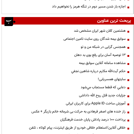
اجازه باز شدن مسیر دوم در تنگه هرمز را نخواهیم داد
پربحث ترین عناوین
هشتمین کلان شهر ایران مشخص شد
سوابق بیمه شدگان روی سایت تامین اجتماعی
همجنس گرایی در شبکه من و تو
13 توصیه آسان برای رفع بوی بد دهان
مشاهده سامانه آنلاين سوابق بیمه
حكم آيت‌الله مكارم درباره شاهين نجفي
سایتهای همسریابی!
دعايي كه قطعا مستجاب مي‌شود
جزئیات جدید قتل روح الله داداشی
آموزش ساخت Apple ID برای کاربران ایرانی
راز خنده های اصغر فرهادی به حرکت بی شرمانه خانم بازیگر + عکس
پرداخت ۱۰۰ درصد پاداش پایان خدمت فرهنگیان
خلافی آنلاین/استعلام خلافی خودرو از طریق اینترنت، پیام کوتاه ، تلفن