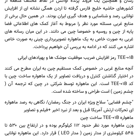
رسان و همچنین یک فروند پرنده آواکس در نقاط مختلف منطقه از
کشورهای حاشیه خلیج فارس گرفته تا اردن همگی نشانه ای از افزایش
توانایی رصد و شناسایی و هدف گیری ایران بودند. در همین حال برخی از
منابع غربی مسئله مورد نظر را مربوط به آغاز کمک های اطلاعاتی فضا
پایه از چین و روسیه و خصوصا چین می دانند. در این میان رسانه های
غربی به صورت خاص به یک ماهواره تصویربرداری چینی به صورت خاص
اشاره می کنند که در ادامه به بررسی آن خواهیم پرداخت.
TEE-۰۱B رمز افزایش ضریب موفقیت موشک ها و پهپادهای ایرانی
آنچه منابع غربی در خصوص کمک مستقیم چین به ایران مطرح می کنند
در اختیار گذاشتن کنترل و دریافت تصاویر از یک ماهواره ساخت چین با
کد TEE-۰۱B است. این ماهواره توسط شرکتی در چین که ترجمه آن (
چشم زمین ) است طراحی و ساخته شده است.
"چشم فضایی" سلاح ویژه ایران در جنگ رمضان/ نگاهی به رصد ماهواره
ای تحرکات ارتش آمریکا قبل و بعد از نبرد اخیر +فیلم و تصاویر
ماهواره TEE-۰۱B ساخت چین
وزن ماهواره مورد نظر حدود ۱۱۲ کیلوگرم بوده و در ارتفاع بین ۵۳۰ تا
۵۴۵ کیلومتری از مدار زمین ( مدار LEO ) قرار دارد. این ماهواره توانایی