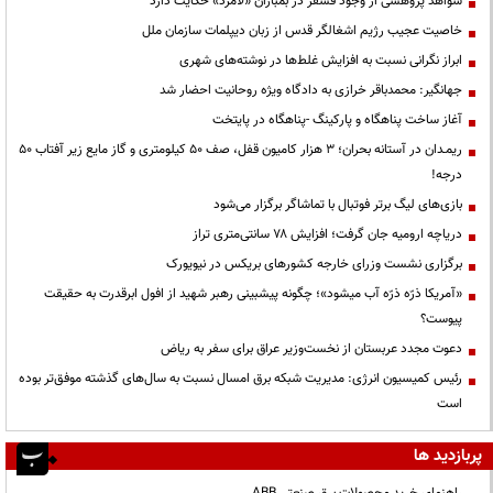
شواهد پژوهشی از وجود فسفر در بمباران «لامرد» حکایت دارد
خاصیت عجیب رژیم اشغالگر قدس از زبان دیپلمات سازمان ملل
ابراز نگرانی نسبت به افزایش غلط‌ها در نوشته‌های شهری
جهانگیر: محمدباقر خرازی به دادگاه ویژه روحانیت احضار شد
آغاز ساخت پناهگاه و پارکینگ -پناهگاه در پایتخت
ریمـدان در آستانه بحران؛ ۳ هزار کامیون قفل، صف ۵۰ کیلومتری و گاز مایع زیر آفتاب ۵۰
درجه!
بازی‌های لیگ برتر فوتبال با تماشاگر برگزار می‌شود
دریاچه ارومیه جان گرفت؛ افزایش ۷۸ سانتی‌متری تراز
برگزاری نشست وزرای خارجه کشورهای بریکس در نیویورک
«آمریکا ذرّه ذرّه آب میشود»؛ چگونه پیشبینی رهبر شهید از افول ابرقدرت به حقیقت
پیوست؟
دعوت مجدد عربستان از نخست‌وزیر عراق برای سفر به ریاض
رئیس کمیسیون انرژی: مدیریت شبکه برق امسال نسبت به سال‌های گذشته موفق‌تر بوده
است
پربازدید ها
راهنمای خرید محصولات برق صنعتی ABB