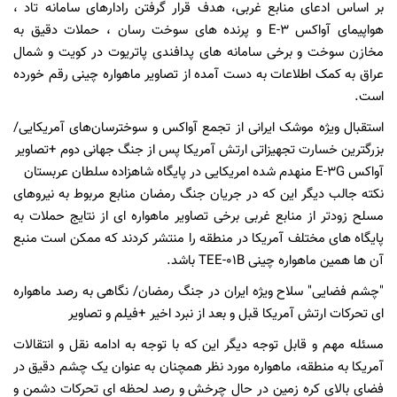
بر اساس ادعای منابع غربی، هدف قرار گرفتن رادارهای سامانه تاد ،
هواپیمای آواکس E-۳ و پرنده های سوخت رسان ، حملات دقیق به
مخازن سوخت و برخی سامانه های پدافندی پاتریوت در کویت و شمال
عراق به کمک اطلاعات به دست آمده از تصاویر ماهواره چینی رقم خورده
است.
استقبال ویژه موشک ایرانی از تجمع آواکس و سوخترسان‌های آمریکایی/
بزرگترین خسارت تجهیزاتی ارتش آمریکا پس از جنگ جهانی دوم +تصاویر
آواکس E-۳G منهدم شده امریکایی در پایگاه شاهزاده سلطان عربستان
نکته جالب دیگر این که در جریان جنگ رمضان منابع مربوط به نیروهای
مسلح زودتر از منابع غربی برخی تصاویر ماهواره ای از نتایج حملات به
پایگاه های مختلف آمریکا در منطقه را منتشر کردند که ممکن است منبع
آن ها همین ماهواره چینی TEE-۰۱B باشد.
"چشم فضایی" سلاح ویژه ایران در جنگ رمضان/ نگاهی به رصد ماهواره
ای تحرکات ارتش آمریکا قبل و بعد از نبرد اخیر +فیلم و تصاویر
مسئله مهم و قابل توجه دیگر این که با توجه به ادامه نقل و انتقالات
آمریکا به منطقه، ماهواره مورد نظر همچنان به عنوان یک چشم دقیق در
فضای بالای کره زمین در حال چرخش و رصد لحظه ای تحرکات دشمن و