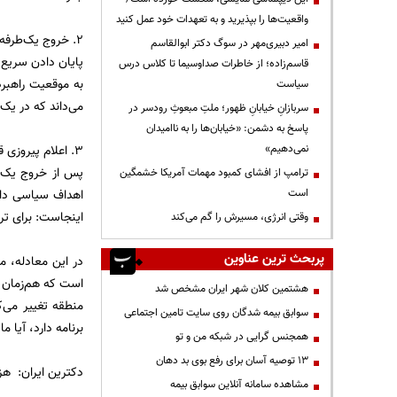
واقعیت‌ها را بپذیرید و به تعهدات خود عمل کنید
۲. خروج یک‌طرفه:
امیر دبیری‌مهر در سوگ دکتر ابوالقاسم
پایان دادن سریع ب
قاسم‌زاده؛ از خاطرات صداوسیما تا کلاس درس
به موقعیت راهبرد
سیاست
می‌داند که در یک
سربازانِ خیابانِ ظهور؛ ملتِ مبعوثِ رودسر در
پاسخ به دشمن: «خیابان‌ها را به ناامیدان
۳. اعلام پیروزی قاطع:
نمی‌دهیم»
پس از خروج یک‌طر
ترامپ از افشای کمبود مهمات آمریکا خشمگین
اهداف سیاسی داخل
است
اینجاست: برای تر
وقتی انرژی، مسیرش را گم می‌کند
پربحث ترین عناوین
در این معادله، م
است که هم‌زمان ب
هشتمین کلان شهر ایران مشخص شد
منطقه تغییر می‌ک
سوابق بیمه شدگان روی سایت تامین اجتماعی
برنامه دارد، آیا 
همجنس گرایی در شبکه من و تو
13 توصیه آسان برای رفع بوی بد دهان
دکترین ایران: هز
مشاهده سامانه آنلاين سوابق بیمه