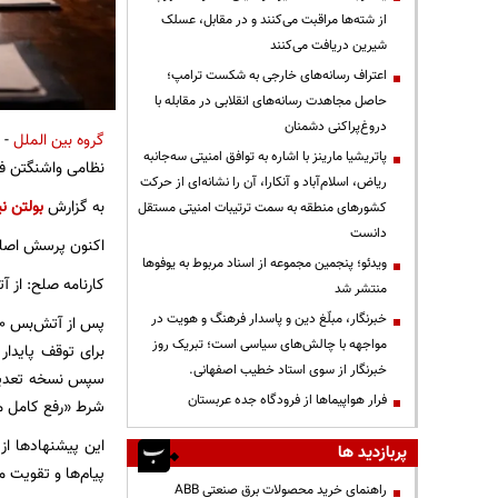
از شته‌ها مراقبت می‌کنند و در مقابل، عسلک
شیرین دریافت می‌کنند
اعتراف رسانه‌های خارجی به شکست ترامپ؛
حاصل مجاهدت رسانه‌های انقلابی در مقابله با
دروغ‌پراکنی دشمنان
گروه بین الملل
- 
پاتریشیا مارینز با اشاره به توافق امنیتی سه‌جانبه
نظامی واشنگتن فق
ریاض، اسلام‌آباد و آنکارا، آن را نشانه‌ای از حرکت
به گزارش
بولتن نی
کشورهای منطقه به سمت ترتیبات امنیتی مستقل
دانست
اکنون پرسش اصلی 
ویدئو؛ پنجمین مجموعه از اسناد مربوط به یوفوها
کارنامه صلح: از 
منتشر شد
خبرنگار، مبلّغ دین و پاسدار فرهنگ و هویت در
مواجهه با چالش‌های سیاسی است؛ تبریک روز
خبرنگار از سوی استاد خطیب اصفهانی.
سپس نسخه تعدیل‌ش
فرار هواپیماها از فرودگاه جده عربستان
شرط «رفع کامل مح
این پیشنهادها از 
پربازدید ها
پیام‌ها و تقویت 
راهنمای خرید محصولات برق صنعتی ABB