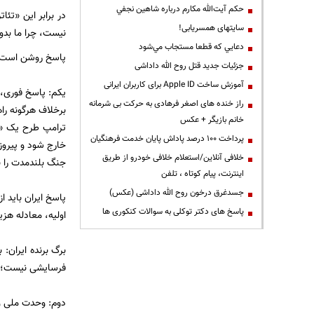
حكم آيت‌الله مكارم درباره شاهين نجفي
در برابر این «تئ
سایتهای همسریابی!
نیست، چرا ما بد
دعايي كه قطعا مستجاب مي‌شود
پاسخ روشن است. ا
جزئیات جدید قتل روح الله داداشی
آموزش ساخت Apple ID برای کاربران ایرانی
یکم: پاسخ فوری، 
راز خنده های اصغر فرهادی به حرکت بی شرمانه
برخلاف هرگونه را
خانم بازیگر + عکس
پرداخت ۱۰۰ درصد پاداش پایان خدمت فرهنگیان
خارج شود و پیروز
خلافی آنلاین/استعلام خلافی خودرو از طریق
جنگ بلندمدت را ند
اینترنت، پیام کوتاه ، تلفن
جسدغرق درخون روح الله داداشی (عکس)
پاسخ ایران باید ا
پاسخ های دکتر توکلی به سوالات کنکوری ها
اولیه، معادله هز
برگ برنده ایران:
فرسایشی نیست؛ ا
دوم: وحدت ملی و