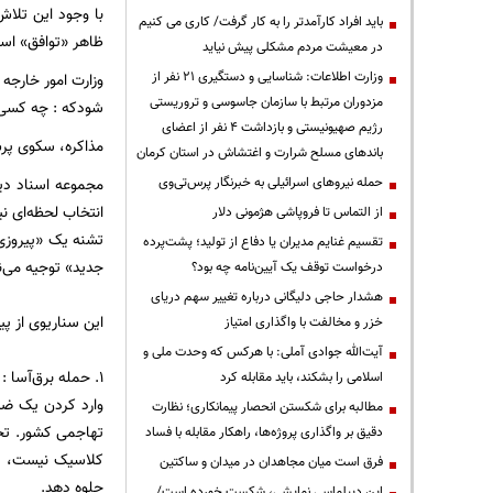
با وجود این تلاش
باید افراد کارآمدتر را به کار گرفت/ کاری می کنیم
ظاهر «توافق» است،
در معیشت مردم مشکلی پیش نیاید
وزارت اطلاعات: شناسایی و دستگیری ۲۱ نفر از
وزارت امور خارجه 
مزدوران مرتبط با سازمان جاسوسی و تروریستی
شودکه : چه کسی پ
رژیم صهیونیستی و بازداشت ۴ نفر از اعضای
مذاکره، سکوی پ
باندهای مسلح شرارت و اغتشاش در استان کرمان
مجموعه اسناد دیپ
حمله نیروهای اسرائیلی به خبرنگار پرس‌تی‌وی
انتخاب لحظه‌ای ن
از التماس تا فروپاشی هژمونی دلار
تشنه یک «پیروزی 
تقسیم غنایم مدیران یا دفاع از تولید؛ پشت‌پرده
جدید» توجیه می‌
درخواست توقف یک آیین‌نامه چه بود؟
هشدار حاجی دلیگانی درباره تغییر سهم دریای
این سناریوی از پ
خزر و مخالفت با واگذاری امتیاز
آیت‌الله جوادی آملی: با هرکس که وحدت ملی و
۱. حمله برق‌آسا :
اسلامی را بشکند، باید مقابله کرد
مطالبه برای شکستن انحصار پیمانکاری؛ نظارت
دقیق بر واگذاری پروژه‌ها، راهکار مقابله با فساد
کلاسیک نیست، یک 
فرق است میان مجاهدان در میدان و ساکتین
جلوه دهد.
این دیپلماسی نمایشی، شکست خورده است/