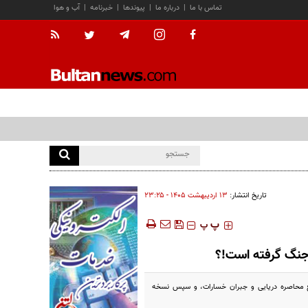
تماس با ما
|
درباره ما
|
پیوندها
|
خبرنامه
|
آب و هوا
تاریخ انتشار:
۱۳ ارديبهشت ۱۴۰۵ - ۲۳:۲۵
‍‍‍ پ
پ
 جنگ گرفته است!؟
مز، طرح ۱۴ بندی برای پایان اقدامات نظامی، رفع محاصره دریایی و جبران خسارات، و سپس نسخه