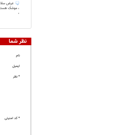
عرض سلام و
، موشک هسته ا
،
نظر شما
نام
ایمیل
* نظر
* کد امنیتی