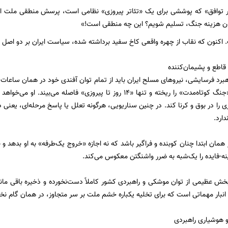
اتر توافق» که پوششی برای یک «تئاتر پیروزی» نظامی است، پرسش منطقی ملت ایر
ون هزینه جنگ، تسلیم شویم؟ این چه منطقی است!»
کنون که نقاب از چهره واقعی کاخ سفید برداشته شده، سیاست ایران بر دو اصل ا
قاطع و پشیمان‌کننده
هبرد فرسایشی، نیروهای مسلح ایران باید از تمام توان آفندی خود در همان ساعات
ترامپ طرح یک «جنگ کوتاه‌مدت» را ریخته و تنها «۱۴ روز تا پیروزی» فا
ی را در بوق و کرنا کند. در چنین سناریویی، هرگونه تعلل یا پاسخ مرحله‌ای، ی
ارد.
ز همان ابتدا چنان کوبنده و فراگیر باشد که نه اجازه «خروج یک‌طرفه» به او بدهد
ینه-فایده را یک‌شبه به ضرر واشنگتن معکوس می‌کند.
 بخش عظیمی از توان موشکی و راهبردی کشور کاملاً دست‌نخورده و ذخیره باقی ما
نبار مهماتی است که برای تخلیه یکباره خشم ملت بر سر متجاوز، در همان گام ن
 هوشیاری راهبردی