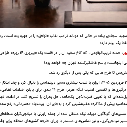
مجید سجادی پناه: در حالی که دونالد ترامپ نقاب «توافق» را بر چهره زده است، ر
ط یک پیام دارد:
وز
، حمله‌ قریب‌الوقوعی، که کاخ سفید آن را در قامت یک «پیروزی ۱۴ روزه» طراحی کرده است.
اینجاست: پاسخ غافلگیرکننده تهران چه خواهد بود؟
آتش‌بس تا طرح هایی که یکی پس از دیگری رد شد.
پس از آتش‌بس ۲۰ فروردین ۱۴۰۵، ایران با شدت بیشتری مسیر دیپلماسی را دنبال کرد و
برای توقف پایدار درگیری‌ها و تضمین امنیت تنگه هرمز، طرح 
ده‌ای که با تعیین ضرب‌الاجل یک‌ماهه، حل بحران را تسریع کند. در ادامه، تهرا
اصره پیش از مذاکره» عقب‌نشینی کرد و به‌جای آن، پیشنهاد «هم‌زمانی» رفع مح
مسیرهای گوناگون دیپلماتیک منتقل شد؛ از جمله رایزنی با میانجی‌گران منطقه‌ای و
مسیر میانجی‌گری، و نیز تماس‌های مستمر با وزرای خارجه کشورهای منطقه برای جل