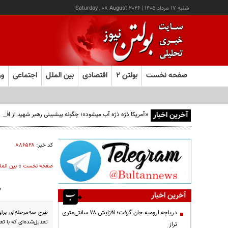
شنبه ۱۷ مرداد ۱۴۰۵
|
Saturday , 08 August 2026
صفحه نخست
بولتن ۲
اقتصادی
بین الملل
اجتماعی
ور
آخرین اخبار
«آمریکا ذرّه ذرّه آب میشود»؛ چگونه پیشبینی رهبر شهید از افو
کد خبر:
۸۸۶۵۲۸
صفحه نخست
»
بین المل
«
آخرین اخبار
دریاچه ارومیه جان گرفت؛ افزایش ۷۸ سانتی‌متری
تعدیل‌شده‌ای که با ت
تراز