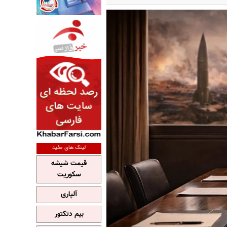
لینک های مفید
قیمت شیشه
سکوریت
آلپاری
بیم دتکتور