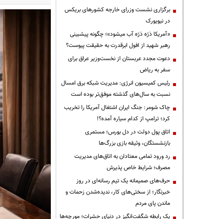
برگزاری نشست وزرای خارجه کشورهای بریکس
در نیویورک
«آمریکا ذرّه ذرّه آب میشود»؛ چگونه پیشبینی
رهبر شهید از افول ابرقدرت به حقیقت پیوست؟
دعوت مجدد عربستان از نخست‌وزیر عراق برای
سفر به ریاض
رئیس کمیسیون انرژی: مدیریت شبکه برق امسال
نسبت به سال‌های گذشته موفق‌تر بوده است
چاک شومر: جنگ ایران اشتغال آمریکا را تخریب
کرد؛ ترامپ از کدام سیاره آمده؟!
اتاق پول دولت در دل بورس؛ مستمری
بازنشستگان، وثیقه بازی بزرگ‌ها
رد ورود تمامی معتادان به اتاق‌های مدیریت
مصرف؛ شرایط خاص پذیرش
حرف‌های صمیمانه یک تیم رسانه‌ای در روز
خبرنگار؛ از سختی‌های کار، ندیده‌شدن زحمات و
ماندن پای مردم
یک رابطه شگفت‌انگیز در دنیای حشرات؛ مورچه‌ها