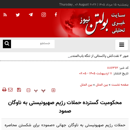
پنجشنبه ۱۵ مرداد ۱۴۰۵
|
Thursday , 06 August 2026
از
و
ته
عبور ۲ نفت‌کش پاکستانی از تنگه باب‌المندب
ن
نو
کد خبر:
۸۸۶۳۶۲
تاریخ انتشار:
۱۱ ارديبهشت ۱۴۰۵ - ۰۶:۰۵
صفحه نخست
»
بین الملل
»
بین الملل
‍‍‍ پ
پ
محکومیت گسترده حملات رژیم صهیونیستی به ناوگان
صمود
حملات رژیم صهیونیستی به ناوگان جهانی «صمود» برای شکستن محاصره