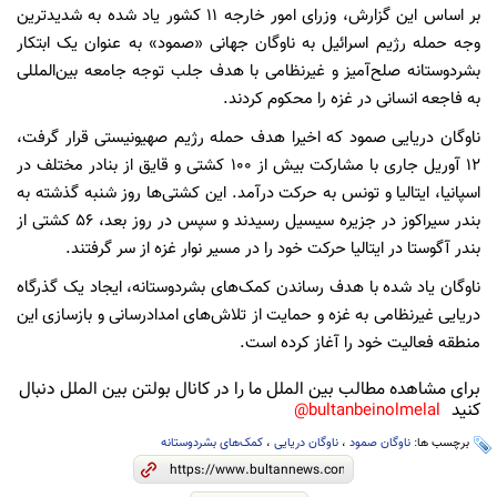
بر اساس این گزارش، وزرای امور خارجه ۱۱ کشور یاد شده به شدیدترین
وجه حمله رژیم اسرائیل به ناوگان جهانی «صمود» به عنوان یک ابتکار
بشردوستانه صلح‌آمیز و غیرنظامی با هدف جلب توجه جامعه بین‌المللی
به فاجعه انسانی در غزه را محکوم کردند.
ناوگان دریایی صمود که اخیرا هدف حمله رژیم صهیونیستی قرار گرفت،
۱۲ آوریل جاری با مشارکت بیش از ۱۰۰ کشتی و قایق از بنادر مختلف در
اسپانیا، ایتالیا و تونس به حرکت درآمد. این کشتی‌ها روز شنبه گذشته به
بندر سیراکوز در جزیره سیسیل رسیدند و سپس در روز بعد، ۵۶ کشتی از
بندر آگوستا در ایتالیا حرکت خود را در مسیر نوار غزه از سر گرفتند.
ناوگان یاد شده با هدف رساندن کمک‌های بشردوستانه، ایجاد یک گذرگاه
دریایی غیرنظامی به غزه و حمایت از تلاش‌های امدادرسانی و بازسازی این
منطقه فعالیت خود را آغاز کرده است.
برای مشاهده مطالب بین الملل ما را در کانال بولتن بین الملل دنبال
کنید
bultanbeinolmelal@
برچسب ها:
ناوگان صمود
،
ناوگان دریایی
،
کمک‌های بشردوستانه