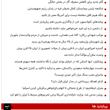
گام جدید برای کاهش مصرف گاز در بخش خانگی
شکنجه رئیس بیمارستان کمال عدوان غزه در زندان رژیم صهیونیستی
تنگه هرمز قابل معامله نیست برای آمریکا معبر باز نکنید
پیامدهای کنوانسیون خزر از واگذاری بحرین هم زیان‌بارتر است
از دشمن ذره ای امید خیرخواهی نباید داشته باشیم
موکب شهدای رزکان؛ ۱۵۲ شب همدلی، خدمت و میزبانی از مردم ولایت‌مدار شهریار
پل شهرستان پل‌سفید پس از ۲۵ سال به مرحله بهره‌برداری رسید
گستره امپراتوری ایران در ۵ قرن پیش از میلاد؛ تصویری از ایران ۲۵ قرن پیش
وحدت مکرّراً و مؤکّداً تذکر داده شد
پزشکیان: تنها کسانی که در خیابان بودند ایران را نگه نداشتند همه سهیم هستند
نشست چهارجانبه سعودی، پاکستان، مصر و ترکیه با تاکید بر کنترل تنش‌ها
ماجرای نصب سنگ مزار اکبر عبدی چیست؟
کدام اهداف زیرساختی در مدار ایران قرار دارد؟
بحران اینفانتینو؛ از طرح جنجالی تا اتهام باج‌خواهی و قربانی کردن اسپانیا
رویترز مدعی شد: وزارت خزانه‌داری آمریکا برخی تحریم‌های مرتبط با ایران را لغو کرد
پربازدید ها