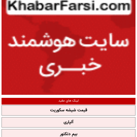
لینک های مفید
قیمت شیشه سکوریت
آلپاری
بیم دتکتور