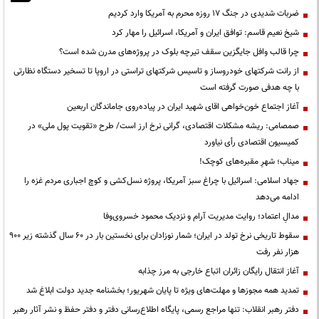
ضربات شدیدی در جنگ ۱۷ روزه محرم به آمریکا وارد کردیم
شیخ نعیم قاسم: توافق ایران و آمریکا، اسرائیل را مهار کرد
چرا قالب وافل جایگزین سقف تیرچه بلوک در پروژه‌های مدرن شده است؟
از رانت‌ شرکتهای خودروساز و تاسیس شرکتهای تراستی در اروپا تا تسخیر دستگاه نظارتی
با چه هدفی صورت گرفته است
آغاز اجتماع خون‌خواهی اقای شهید ایران در پیاده‌روی جاماندگان اربعین
صمصامی: ریشه مشکلات اقتصادی، گرانی نرخ ارز است/ طرح «تقویت پول ملی» در
کمیسیون اقتصادی رأی نیاورد
میناب؛ شهرِ مقبره‌های کوچک!
جهاد اسلامی: اسرائیل با چراغ سبز آمریکا، پروژه نسل‌کشی و کوچ اجباری مردم غزه را
ادامه می‌دهد
مدالِ اعتماد؛ روایت مدیریت آرام و نزدیک محمود خسروی‌وفا
سقوط تاریخی نرخ تولد در ایران؛ شمار نوزادان برای نخستین بار در ۶۰ سال گذشته زیر ۹۰۰
هزار نفر رفت
آغاز انتقال رایگان زائران اتباع خارجی به مرز چذابه
تمدید همه مجوزها و مهلت‌های ویژه تا پایان شهریور؛ بخشنامه جدید دولت ابلاغ شد
دفتر رهبر انقلاب: تنها مراجع رسمی، پایگاه اطلاع‌رسانی دفتر و دفتر حفظ و نشر آثار رهبر