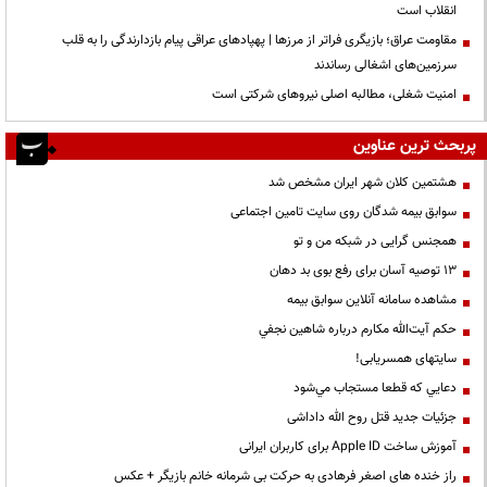
انقلاب است
مقاومت عراق؛ بازیگری فراتر از مرزها | پهپادهای عراقی پیام بازدارندگی را به قلب
سرزمین‌های اشغالی رساندند
‌امنیت شغلی، مطالبه اصلی نیروهای شرکتی است
پربحث ترین عناوین
هشتمین کلان شهر ایران مشخص شد
سوابق بیمه شدگان روی سایت تامین اجتماعی
همجنس گرایی در شبکه من و تو
13 توصیه آسان برای رفع بوی بد دهان
مشاهده سامانه آنلاين سوابق بیمه
حكم آيت‌الله مكارم درباره شاهين نجفي
سایتهای همسریابی!
دعايي كه قطعا مستجاب مي‌شود
جزئیات جدید قتل روح الله داداشی
آموزش ساخت Apple ID برای کاربران ایرانی
راز خنده های اصغر فرهادی به حرکت بی شرمانه خانم بازیگر + عکس