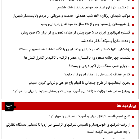
از دشمن ذره ای امید خیرخواهی نباید داشته باشیم
موکب شهدای رزکان؛ ۱۵۲ شب همدلی، خدمت و میزبانی از مردم ولایت‌مدار شهریار
پل شهرستان پل‌سفید پس از ۲۵ سال به مرحله بهره‌برداری رسید
گستره امپراتوری ایران در ۵ قرن پیش از میلاد؛ تصویری از ایران ۲۵ قرن پیش
وحدت مکرّراً و مؤکّداً تذکر داده شد
پزشکیان: تنها کسانی که در خیابان بودند ایران را نگه نداشتند همه سهیم هستند
نشست چهارجانبه سعودی، پاکستان، مصر و ترکیه با تاکید بر کنترل تنش‌ها
ماجرای نصب سنگ مزار اکبر عبدی چیست؟
کدام اهداف زیرساختی در مدار ایران قرار دارد؟
بحران اینفانتینو؛ از طرح جنجالی تا اتهام باج‌خواهی و قربانی کردن اسپانیا
رویترز مدعی شد: وزارت خزانه‌داری آمریکا برخی تحریم‌های مرتبط با ایران را لغو کرد
پربازدید ها
شیخ نعیم قاسم: توافق ایران و آمریکا، اسرائیل را مهار کرد
از رانت‌ شرکتهای خودروساز و تاسیس شرکتهای تراستی در اروپا تا تسخیر دستگاه نظارتی
با چه هدفی صورت گرفته است