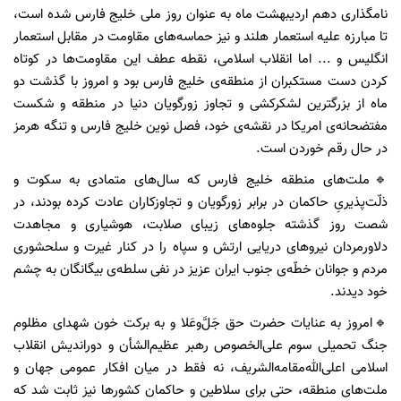
نامگذاری دهم اردیبهشت ماه به عنوان روز ملی خلیج فارس شده است،
تا مبارزه علیه استعمار هلند و نیز حماسه‌های مقاومت در مقابل استعمار
انگلیس و ... اما انقلاب اسلامی، نقطه عطف این مقاومت‌ها در کوتاه
کردن دست مستکبران از منطقه‌ی خلیج فارس بود و امروز با گذشت دو
ماه از بزرگترین لشکرکشی و تجاوز زورگویان دنیا در منطقه و شکست
مفتضحانه‌ی امریکا در نقشه‌ی خود، فصل نوین خلیج فارس و تنگه هرمز
در حال رقم خوردن است.
🔹ملت‌های منطقه خلیج فارس که سال‌های متمادی به سکوت و
ذلّت‌پذیریِ حاکمان در برابر زورگویان و تجاوزکاران عادت کرده بودند، در
شصت روز گذشته جلوه‌های زیبای صلابت، هوشیاری و مجاهدت
دلاورمردان نیروهای دریایی ارتش و سپاه را در کنار غیرت و سلحشوری
مردم و جوانان خطّه‌‌ی جنوب ایران عزیز در نفی سلطه‌ی بیگانگان به چشم
خود دیدند.
🔹امروز به عنایات حضرت حق جَلَّ‌وعَلا و به برکت خون شهدای مظلوم
جنگ تحمیلی سوم علی‌الخصوص رهبر عظیم‌الشأن و دوراندیش انقلاب
اسلامی اعلی‌الله‌مقامه‌الشریف، نه فقط در میان افکار عمومی جهان و
ملت‌های منطقه، حتی برای سلاطین و حاکمان کشورها نیز ثابت شد که