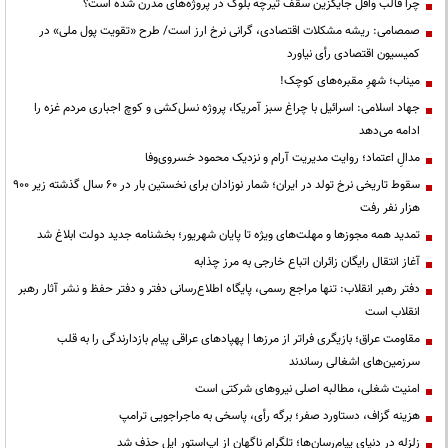
چرا قالب وافل جایگزین سقف تیرچه بلوک در پروژه‌های مدرن شده است؟
صمصامی: ریشه مشکلات اقتصادی، گرانی نرخ ارز است/ طرح «تقویت پول ملی» در
کمیسیون اقتصادی رأی نیاورد
میناب؛ شهرِ مقبره‌های کوچک!
جهاد اسلامی: اسرائیل با چراغ سبز آمریکا، پروژه نسل‌کشی و کوچ اجباری مردم غزه را
ادامه می‌دهد
مدالِ اعتماد؛ روایت مدیریت آرام و نزدیک محمود خسروی‌وفا
سقوط تاریخی نرخ تولد در ایران؛ شمار نوزادان برای نخستین بار در ۶۰ سال گذشته زیر ۹۰۰
هزار نفر رفت
تمدید همه مجوزها و مهلت‌های ویژه تا پایان شهریور؛ بخشنامه جدید دولت ابلاغ شد
آغاز انتقال رایگان زائران اتباع خارجی به مرز چذابه
دفتر رهبر انقلاب: تنها مراجع رسمی، پایگاه اطلاع‌رسانی دفتر و دفتر حفظ و نشر آثار رهبر
انقلاب است
مقاومت عراق؛ بازیگری فراتر از مرزها | پهپادهای عراقی پیام بازدارندگی را به قلب
سرزمین‌های اشغالی رساندند
‌امنیت شغلی، مطالبه اصلی نیروهای شرکتی است
هزینه گزاف، دستاورد صفر؛ برگه رأی، پاسخی به ماجراجویی ترامپ
زلزله در دنیای پیام‌رسان‌ها؛ تلگرام ناگهان از اپ‌استور اپل حذف شد