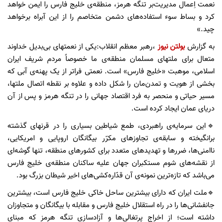
نعمت اِعمال مدیریت‌بر تنگه هرمز، منطقه‌ی خلیج فارس را ایمن خواهد
کرد و بساط سوء استفاده‌های دشمن متخاصم را از این آبراه برخواهد
چید.»
به گزارش
بولتن نیوز
،رهبر معظم انقلاب:یکی از نعمتهای بی‌بدیل خداوند
متعال برای ملتهای مسلمان منطقه‌ی ما خصوصاً مردم شریف ایران
اسلامی، موهبت «خلیج فارس» است. نعمتی فراتر از یک پهنه‌ی آبی که
بخشی از هویت و تمدن‌مان را شکل داده و علاوه بر نقطه اتصال ملتها،
مسیر حیاتی و منحصر به فرد اقتصاد جهانی را در تنگه هرمز و پس از آن
دریای عمان ایجاد کرده است.
🔹️این سرمایه‌ی راهبردی، طمع شیاطین بسیاری را در قرنهای گذشته
برانگیخته و سابقه‌ی تجاوزهای مکرّر بیگانگان اروپایی و امریکایی،
ناامنی‌ها، ضررها و تهدیدهای متعدد برای کشورهای منطقه، تنها گوشه‌ای
از نقشه‌های شوم مستکبران جهان علیه ساکنان منطقه‌ی خلیج فارس
می‌باشد که تازه‌ترین نمونه‌ی آن قدّاره‌کشی‌‌های اخیر شیطان بزرگ بود.
🔹ملت ایران که دارای بیشترین ساحل خاکی خلیج فارس است، بیشترین
جانفشانی‌ها را در راه استقلال خلیج فارس و مقابله با بیگانگان و متجاوزان
داشته است؛ از اخراج پرتغالی‌ها و آزادسازی تنگه هرمز که مبنای