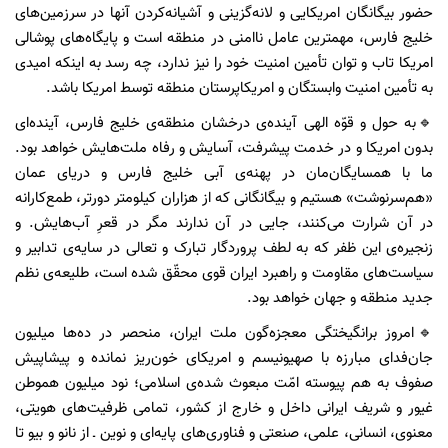
حضور بیگانگان امریکایی و لانه‌گزینی و آشیانه‌کردن آنها در سرزمین‌های
خلیج فارس، مهمترین عامل ناامنی در منطقه است و پایگاه‌های پوشالی
امریکا تاب و توان تأمین امنیت خود را نیز ندارد، چه‌ رسد به اینکه امیدی
به تأمین امنیت وابستگان و امریکاپرستان منطقه توسط امریکا باشد.
🔹به حول و قوّه الهی آینده‌ی درخشان منطقه‌ی خلیج فارس، آینده‌ای
بدون امریکا و در خدمت پیشرفت، آسایش و رفاه ملت‌هایش خواهد بود.
ما با همسایگان‌مان در پهنه‌ی آبی خلیج فارس و دریای عمان
«هم‌سرنوشت» هستیم و بیگانگانی که از هزاران کیلومتر دورتر، طمع‌کارانه
در آن شرارت می‌کنند، جایی در آن ندارند مگر در قعرِ آب‌هایش. و
زنجیره‌ی این ظفر که به لطف پروردگار تبارک و تعالی در سایه‌ی تدابیر و
سیاست‌های مقاومت و راهبرد ایران قوی محقّق شده است، طلیعه‌ی نظم
جدید منطقه و جهان خواهد بود.
🔹امروز برانگیختگی معجزه‌گون ملت ایران، منحصر در ده‌ها میلیون
جان‌فدای مبارزه با صهیونیسم و امریکای خون‌ریز نمانده و پیشاپیش
صفوف به هم پیوسته امّت مبعوث شده‌ی اسلامی؛ نود میلیون هموطن
غیور و شریف ایرانی داخل و خارج از کشور، تمامی ظرفیت‌های هویتی،
معنوی، انسانی، علمی، صنعتی و فناوری‌های پایه‌ای و نوین ـ از نانو و بیو تا