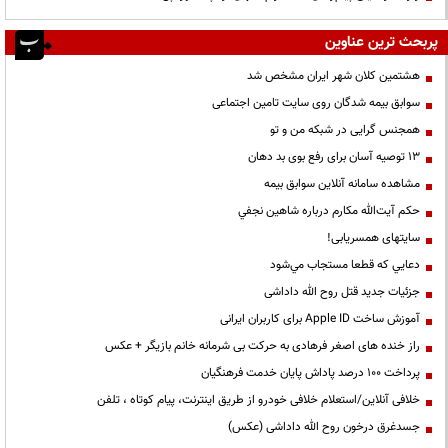
پربحث ترین عناوین
هشتمین کلان شهر ایران مشخص شد
سوابق بیمه شدگان روی سایت تامین اجتماعی
همجنس گرایی در شبکه من و تو
13 توصیه آسان برای رفع بوی بد دهان
مشاهده سامانه آنلاين سوابق بیمه
حكم آيت‌الله مكارم درباره شاهين نجفي
سایتهای همسریابی!
دعايي كه قطعا مستجاب مي‌شود
جزئیات جدید قتل روح الله داداشی
آموزش ساخت Apple ID برای کاربران ایرانی
راز خنده های اصغر فرهادی به حرکت بی شرمانه خانم بازیگر + عکس
پرداخت ۱۰۰ درصد پاداش پایان خدمت فرهنگیان
خلافی آنلاین/استعلام خلافی خودرو از طریق اینترنت، پیام کوتاه ، تلفن
جسدغرق درخون روح الله داداشی (عکس)