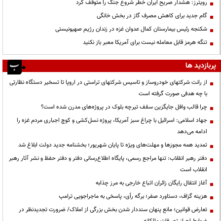
رویترز: هشدار صریح ایران خطر شروع جنگ را متوقف کرد
گام جدید برای کاهش مصرف گاز در بخش خانگی
شکنجه رئیس بیمارستان کمال عدوان غزه در زندان رژیم صهیونیستی
تنگه هرمز قابل معامله نیست برای آمریکا معبر باز نکنید
پربازدید ها
از رانت‌ شرکتهای خودروساز و تاسیس شرکتهای تراستی در اروپا تا تسخیر دستگاه نظارتی
با چه هدفی صورت گرفته است
چرا قالب وافل جایگزین سقف تیرچه بلوک در پروژه‌های مدرن شده است؟
جهاد اسلامی: اسرائیل با چراغ سبز آمریکا، پروژه نسل‌کشی و کوچ اجباری مردم غزه را
ادامه می‌دهد
تمدید همه مجوزها و مهلت‌های ویژه تا پایان شهریور؛ بخشنامه جدید دولت ابلاغ شد
دفتر رهبر انقلاب: تنها مراجع رسمی، پایگاه اطلاع‌رسانی دفتر و دفتر حفظ و نشر آثار رهبر
انقلاب است
آغاز انتقال رایگان زائران اتباع خارجی به مرز چذابه
هزینه گزاف، دستاورد صفر؛ برگه رأی، پاسخی به ماجراجویی ترامپ
تعارض قوانین؛ مانع پنهان سنددار شدن بخش بزرگی از املاک/ ضرورت تجدیدنظر در
ضوابط احراز تصرفات مالکانه