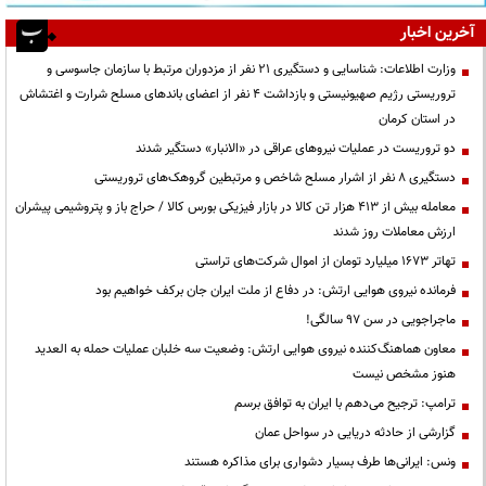
آخرین اخبار
وزارت اطلاعات: شناسایی و دستگیری ۲۱ نفر از مزدوران مرتبط با سازمان جاسوسی و
تروریستی رژیم صهیونیستی و بازداشت ۴ نفر از اعضای باندهای مسلح شرارت و اغتشاش
در استان کرمان
دو تروریست در عملیات نیروهای عراقی در «الانبار» دستگیر شدند
دستگیری ۸ نفر از اشرار مسلح شاخص و مرتبطین گروهک‌های تروریستی
معامله بیش از ۴۱۳ هزار تن کالا در بازار فیزیکی بورس کالا / حراج باز و پتروشیمی پیشران
ارزش معاملات روز شدند
تهاتر ۱۶۷۳ میلیارد تومان از اموال شرکت‌های تراستی
فرمانده نیروی هوایی ارتش: در دفاع از ملت ایران جان برکف خواهیم بود
ماجراجویی در سن ۹۷ سالگی!
معاون هماهنگ‌کننده نیروی هوایی ارتش: وضعیت سه خلبان عملیات حمله به العدید
هنوز مشخص نیست
ترامپ: ترجیح می‌دهم با ایران به توافق برسم
گزارشی از حادثه دریایی در سواحل عمان
ونس: ایرانی‌ها طرف بسیار دشواری برای مذاکره هستند