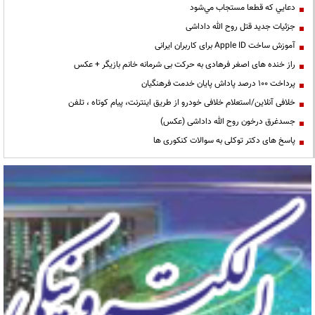
دعايي كه قطعا مستجاب مي‌شود
جزئیات جدید قتل روح الله داداشی
آموزش ساخت Apple ID برای کاربران ایرانی
راز خنده های اصغر فرهادی به حرکت بی شرمانه خانم بازیگر + عکس
پرداخت ۱۰۰ درصد پاداش پایان خدمت فرهنگیان
خلافی آنلاین/استعلام خلافی خودرو از طریق اینترنت، پیام کوتاه ، تلفن
جسدغرق درخون روح الله داداشی (عکس)
پاسخ های دکتر توکلی به سوالات کنکوری ها