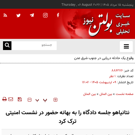
پنجشنبه ۱۵ مرداد ۱۴۰۵
|
Thursday , 06 August 2026
از
و
ته
وقوع یک حادثه دریایی در جنوب شرق عدن
ن
نو
کد خبر:
۸۸۶۲۷۶
تعداد نظرات:
۱ نظر
تاریخ انتشار:
۰۹ ارديبهشت ۱۴۰۵ - ۱۶:۰۷
صفحه نخست
»
بین الملل
»
بین الملل
‍‍‍ پ
پ
نتانیاهو جلسه دادگاه را به بهانه حضور در نشست امنیتی
ترک کرد