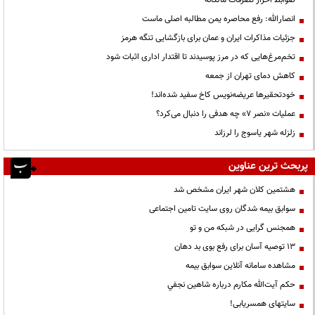
انصارالله: رفع محاصره یمن مطالبه اصلی ماست
جزئیات مذاکرات ایران و عمان برای بازگشایی تنگه هرمز
تخم‌مرغ‌هایی که در مرز پوسیدند تا اقتدار اداری اثبات شود
کاهش دمای تهران از جمعه
خودتحقیرها عریضه‌نویس کاخ سفید شده‌اند!
عملیات «نصر ۷» چه هدفی را دنبال می‌کرد؟
زلزله شهر یاسوج را لرزاند
پربحث ترین عناوین
هشتمین کلان شهر ایران مشخص شد
سوابق بیمه شدگان روی سایت تامین اجتماعی
همجنس گرایی در شبکه من و تو
13 توصیه آسان برای رفع بوی بد دهان
مشاهده سامانه آنلاين سوابق بیمه
حكم آيت‌الله مكارم درباره شاهين نجفي
سایتهای همسریابی!