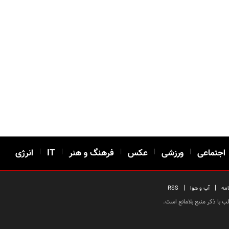
اجتماعی
|
ورزشی
|
عکس
|
فرهنگ و هنر
|
IT
|
انرژی
|
|
امه
آب و هوا
RSS
 با ذکر منبع بلامانع است.