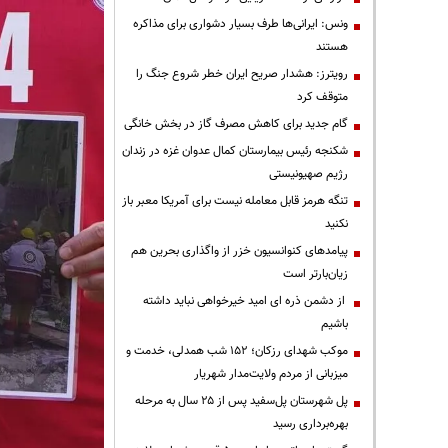
ونس: ایرانی‌ها طرف بسیار دشواری برای مذاکره
هستند
رویترز: هشدار صریح ایران خطر شروع جنگ را
متوقف کرد
گام جدید برای کاهش مصرف گاز در بخش خانگی
شکنجه رئیس بیمارستان کمال عدوان غزه در زندان
رژیم صهیونیستی
تنگه هرمز قابل معامله نیست برای آمریکا معبر باز
نکنید
پیامدهای کنوانسیون خزر از واگذاری بحرین هم
زیان‌بارتر است
از دشمن ذره ای امید خیرخواهی نباید داشته
باشیم
موکب شهدای رزکان؛ ۱۵۲ شب همدلی، خدمت و
میزبانی از مردم ولایت‌مدار شهریار
پل شهرستان پل‌سفید پس از ۲۵ سال به مرحله
بهره‌برداری رسید