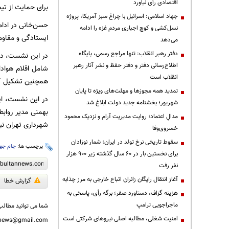
اقتصادی رأی نیاورد
برای حمایت از تیم
جهاد اسلامی: اسرائیل با چراغ سبز آمریکا، پروژه
حسن‌خانی در ادامه
نسل‌کشی و کوچ اجباری مردم غزه را ادامه
ایستادگی و مقاومت
می‌دهد
دفتر رهبر انقلاب: تنها مراجع رسمی، پایگاه
در این نشست، درب
اطلاع‌رسانی دفتر و دفتر حفظ و نشر آثار رهبر
انقلاب است
همچنین تشکیل کار
تمدید همه مجوزها و مهلت‌های ویژه تا پایان
در این نشست، ای
شهریور؛ بخشنامه جدید دولت ابلاغ شد
بهمنی مدیر روابط
مدالِ اعتماد؛ روایت مدیریت آرام و نزدیک محمود
شهرداری تهران نی
خسروی‌وفا
سقوط تاریخی نرخ تولد در ایران؛ شمار نوزادان
برچسب ها:
جام جها
برای نخستین بار در ۶۰ سال گذشته زیر ۹۰۰ هزار
نفر رفت
آغاز انتقال رایگان زائران اتباع خارجی به مرز چذابه
گزارش خطا
هزینه گزاف، دستاورد صفر؛ برگه رأی، پاسخی به
ماجراجویی ترامپ
شما می توانید مطالب 
‌امنیت شغلی، مطالبه اصلی نیروهای شرکتی است
nnews@gmail.com