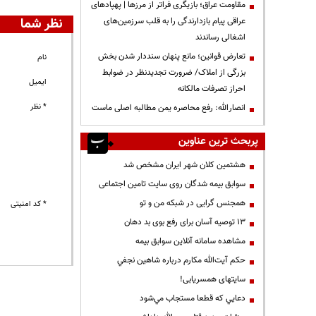
مقاومت عراق؛ بازیگری فراتر از مرزها | پهپادهای
نظر شما
عراقی پیام بازدارندگی را به قلب سرزمین‌های
اشغالی رساندند
تعارض قوانین؛ مانع پنهان سنددار شدن بخش
نام
بزرگی از املاک/ ضرورت تجدیدنظر در ضوابط
ایمیل
احراز تصرفات مالکانه
* نظر
انصارالله: رفع محاصره یمن مطالبه اصلی ماست
پربحث ترین عناوین
هشتمین کلان شهر ایران مشخص شد
سوابق بیمه شدگان روی سایت تامین اجتماعی
همجنس گرایی در شبکه من و تو
* کد امنیتی
13 توصیه آسان برای رفع بوی بد دهان
مشاهده سامانه آنلاين سوابق بیمه
حكم آيت‌الله مكارم درباره شاهين نجفي
سایتهای همسریابی!
دعايي كه قطعا مستجاب مي‌شود