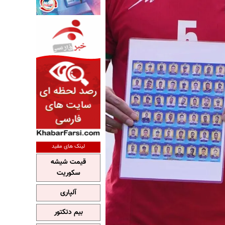
لینک های مفید
قیمت شیشه
سکوریت
آلپاری
بیم دتکتور