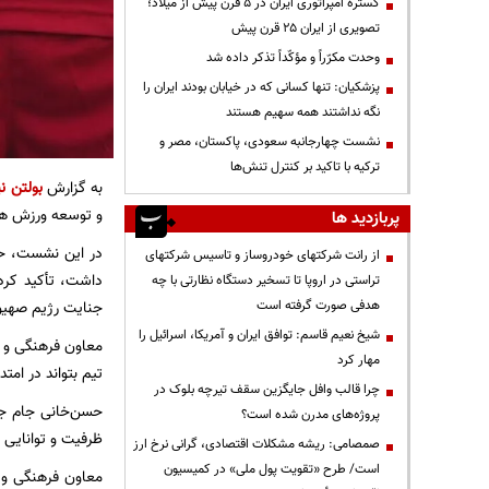
گستره امپراتوری ایران در ۵ قرن پیش از میلاد؛
تصویری از ایران ۲۵ قرن پیش
وحدت مکرّراً و مؤکّداً تذکر داده شد
پزشکیان: تنها کسانی که در خیابان بودند ایران را
نگه نداشتند همه سهیم هستند
نشست چهارجانبه سعودی، پاکستان، مصر و
ترکیه با تاکید بر کنترل تنش‌ها
به گزارش
بولتن نی
و توسعه ورزش همگ
پربازدید ها
از رانت‌ شرکتهای خودروساز و تاسیس شرکتهای
داشت، تأکید کرد
تراستی در اروپا تا تسخیر دستگاه نظارتی با چه
هدفی صورت گرفته است
جنایت رژیم صهیونی
شیخ نعیم قاسم: توافق ایران و آمریکا، اسرائیل را
معاون فرهنگی و ت
مهار کرد
تیم بتواند در امت
چرا قالب وافل جایگزین سقف تیرچه بلوک در
حسن‌خانی جام جها
پروژه‌های مدرن شده است؟
ظرفیت و توانایی 
صمصامی: ریشه مشکلات اقتصادی، گرانی نرخ ارز
است/ طرح «تقویت پول ملی» در کمیسیون
معاون فرهنگی و ت