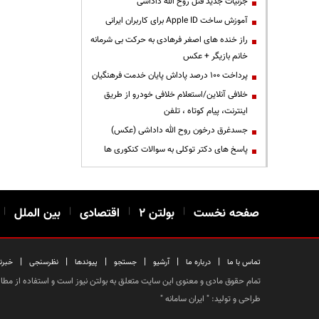
جزئیات جدید قتل روح الله داداشی
آموزش ساخت Apple ID برای کاربران ایرانی
راز خنده های اصغر فرهادی به حرکت بی شرمانه
خانم بازیگر + عکس
پرداخت ۱۰۰ درصد پاداش پایان خدمت فرهنگیان
خلافی آنلاین/استعلام خلافی خودرو از طریق
اینترنت، پیام کوتاه ، تلفن
جسدغرق درخون روح الله داداشی (عکس)
پاسخ های دکتر توکلی به سوالات کنکوری ها
صفحه نخست
|
بولتن ۲
|
اقتصادی
|
بین الملل
|
|
|
|
|
|
|
تماس با ما
درباره ما
آرشیو
جستجو
پیوندها
نظرسنجی
خبرن
تمام حقوق مادی و معنوی این سایت متعلق به بولتن نیوز است و استفاده از مطالب
طراحی و تولید: "
ایران سامانه
"