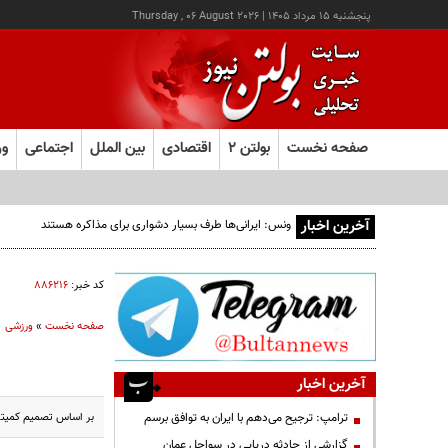
پنجشنبه ۱۵ مرداد ۱۴۰۵
|
Thursday , 06 August 2026
صفحه نخست
بولتن ۲
اقتصادی
بین الملل
اجتماعی
ور
آخرین اخبار
ونس: ایرانی‌ها طرف بسیار دشواری برای مذاکره هستند
کد خبر:
۸۸۶۲۱۶
صفحه نخست
»
ورزشی
آخرین اخبار
بر اساس تصمیم کمیته فرهنگی جام
ترامپ: ترجیح می‌دهم با ایران به توافق برسم
گزارشی از حادثه دریایی در سواحل عمان