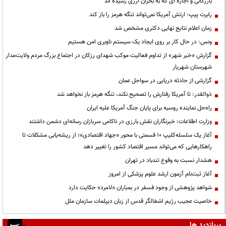
بارزگانی و اجاره ای که به بحران ارزی رسیده اند
رابرت پیپ: ارتش آمریکا نمی‌تواند تنگه هرمز را باز کند
زمان اعلام نتایج نهایی دکتری مشخص شد
ونس: در حال کار بر روی ایجاد یک سیستم ناوبری امن هستیم
گزارش «خبر شهر» از تداوم فعالیت موکب شهدای رزکان در اجتماع بزرگ مردم ولایت‌مدار
شهرستان شهریار
گزارشی از حادثه دریایی در سواحل عمان
ذوالقدر: تا آمریکا رفتارش را تصحیح نکند، تنگه هرمز باز نخواهد شد
راه‌حل نماینده روسیه برای پایان جنگ آمریکا علیه ایران
وزارت اطلاعات: خبرنگاران نقش بارزی در ناکامی سربازان رسانه‌ای دشمن داشتند
آغاز یک سلسله‌کلیپ ۱۰ قسمتی با محور «جهاد اقتصادی»؛ از ریشه‌یابی مشکلات تا
راهکارهایی که می‌تواند مسیر اقتصاد کشور را تغییر دهد
هشدار نسبت به وقوع تندباد در تهران
آغاز ثبت‌نام آزمون ارشد علوم پزشکی از امروز
شواهد پژوهشی از وجود فسفر در بمباران «لامرد» حکایت دارد
خاصیت عجیب رژیم اشغالگر قدس از زبان دیپلمات سازمان ملل
پربازدید ها