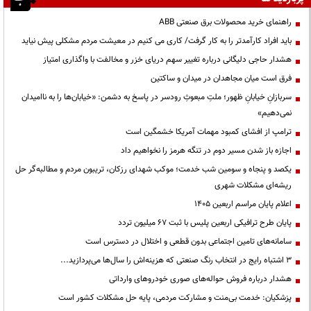
راهنمای خرید محصولات برق صنعتی ABB
باید افراد کارآمدتر را به کار گرفت/ کاری می کنیم در معیشت مردم مشکلی پیش نیاید
هشدار حاجی دلیگانی درباره تغییر سهم دریای خزر و مخالفت با واگذاری امتیاز
فرق است میان مجاهدان در میدان و ساکتین
سربازانِ خیابانِ ظهور؛ ملتِ مبعوثِ رودسر در پاسخ به دشمن: «خیابان‌ها را به ناامیدان
نمی‌دهیم»
ترامپ از افشای کمبود مهمات آمریکا خشمگین است
اجازه باز شدن مسیر دوم در تنگه هرمز را نخواهیم داد
یکصد و پنجاه و سومین شب خدمت؛ موکب شهدای رزکان، تریبون مردم و مطالبه‌گر حل
ریشه‌ای مشکلات شهری
اعلام پایان مراسم اربعین ۱۴۰۵
پایان طرح ترافیکی اربعین پلیس با ثبت ۶۷ میلیون تردد
سامانه‌های تامین اجتماعی بدون قطعی و اختلال در دسترس است
3 اشتباه رایج در انتخاب رنگ صنعتی که هزینه‌اش را سال‌ها می‌پردازید...
هشدار درباره فروش حواله‌های صوری خودروهای وارداتی
پزشکیان: خدمت بی‌منت و مشارکت مردمی، پایه حل مشکلات کشور است