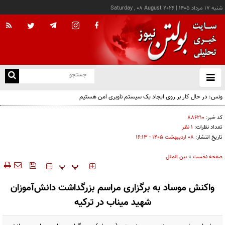
شنبه ۱۷ مرداد ۱۴۰۵
|
Saturday , 08 August 2026
از
و
ته
ونس: در حال کار بر روی ایجاد یک سیستم ناوبری امن هستیم
ن
نو
کد خبر:
۸۸۶۲۱۰
تعداد نظرات:
۱ نظر
تاریخ انتشار:
۰۸ ارديبهشت ۱۴۰۵ - ۱۶:۱۳
صفحه نخست
»
بین الملل
‍‍‍ پ
پ
واکنش موساد به برگزاری مراسم بزرگداشت دانش‌آموزان
شهید میناب در ترکیه