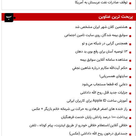
توقف صادرات نفت عربستان به آمریکا
پربحث ترین عناوین
هشتمین کلان شهر ایران مشخص شد
سوابق بیمه شدگان روی سایت تامین اجتماعی
همجنس گرایی در شبکه من و تو
13 توصیه آسان برای رفع بوی بد دهان
مشاهده سامانه آنلاين سوابق بیمه
حكم آيت‌الله مكارم درباره شاهين نجفي
سایتهای همسریابی!
دعايي كه قطعا مستجاب مي‌شود
جزئیات جدید قتل روح الله داداشی
آموزش ساخت Apple ID برای کاربران ایرانی
راز خنده های اصغر فرهادی به حرکت بی شرمانه خانم بازیگر + عکس
پرداخت ۱۰۰ درصد پاداش پایان خدمت فرهنگیان
خلافی آنلاین/استعلام خلافی خودرو از طریق اینترنت، پیام کوتاه ، تلفن
جسدغرق درخون روح الله داداشی (عکس)