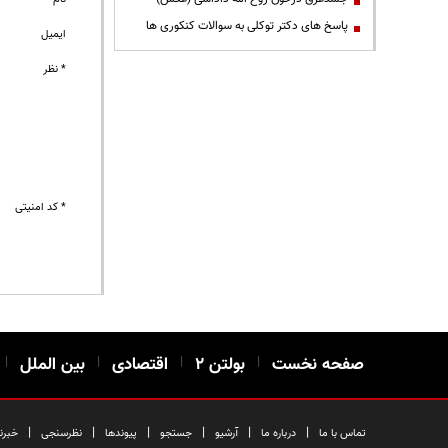
پاسخ های دکتر توکلی به سوالات کنکوری ها
ایمیل
* نظر
* کد امنیتی
صفحه نخست
|
بولتن ۲
|
اقتصادی
|
بین الملل
|
|
|
|
|
|
|
تماس با ما
درباره ما
آرشیو
جستجو
پیوندها
نظرسنجی
خبرن