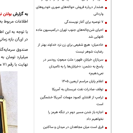
هشدار درباره فروش حواله‌های صوری خودروهای
به گزارش
بولتن نی
وارداتی
اطلاعات مربوط به 
۷ توصیه برای آغاز نویسندگی
احیای شن‌چاله‌های جنوب تهران درکمیسیون ماده
۵نهایی شد
در ایfن بازه زمانی در مقیاس خود قابل توجه بوده است.
خادمیان: هیچ شفیعی برای زن نزد خداوند بهتر از
رضایت شوهر نیست
سربازانِ خیابانِ ظهور؛ ملتِ مبعوثِ رودسر در
نهایت با رقم ۷۱ میلیارد تومان به فروش رسید.
پاسخ به دشمن: «خیابان‌ها را به ناامیدان
نمی‌دهیم»
اعلام پایان مراسم اربعین ۱۴۰۵
توقف صادرات نفت عربستان به آمریکا
ترامپ از افشای کمبود مهمات آمریکا خشمگین
است
اجازه باز شدن مسیر دوم در تنگه هرمز را
نخواهیم داد
فرق است میان مجاهدان در میدان و ساکتین