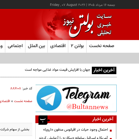
جمعه ۱۶ مرداد ۱۴۰۵
|
Friday , 07 August 2026
صفحه نخست
بولتن ۲
اقتصادی
بین الملل
اجتماعی
ور
آخرین اخبار
کد خبر:
۸۸۶۱۰۸
صفحه نخست
»
اقتصادی
آخرین اخبار
بخشی از سهام شرکت آلومینای ایران به همراه ۳ دا
احتمال وجود حیات در اقیانوس مدفون «اروپا»
آمریکا و اسرائیل سامانه «پیکان» را آزمایش کردند