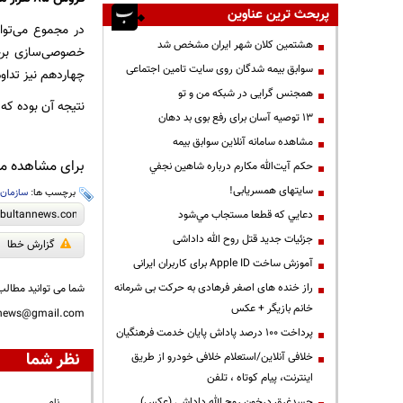
پربحث ترین عناوین
هشتمین کلان شهر ایران مشخص شد
خصوصی‌سازی برخ
سوابق بیمه شدگان روی سایت تامین اجتماعی
چهاردهم نیز تداو
همجنس گرایی در شبکه من و تو
نتیجه آن بوده که
13 توصیه آسان برای رفع بوی بد دهان
مشاهده سامانه آنلاين سوابق بیمه
برای مشاهده مطا
حكم آيت‌الله مكارم درباره شاهين نجفي
سایتهای همسریابی!
برچسب ها:
سازمان
دعايي كه قطعا مستجاب مي‌شود
جزئیات جدید قتل روح الله داداشی
گزارش خطا
آموزش ساخت Apple ID برای کاربران ایرانی
راز خنده های اصغر فرهادی به حرکت بی شرمانه
شما می توانید مطالب 
خانم بازیگر + عکس
nnews@gmail.com
پرداخت ۱۰۰ درصد پاداش پایان خدمت فرهنگیان
نظر شما
خلافی آنلاین/استعلام خلافی خودرو از طریق
اینترنت، پیام کوتاه ، تلفن
جسدغرق درخون روح الله داداشی (عکس)
نام