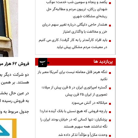
یکصد و پنجاه و سومین شب خدمت؛ موکب
شهدای رزکان، تریبون مردم و مطالبه‌گر حل
ریشه‌ای مشکلات شهری
هشدار حاجی دلیگانی درباره تغییر سهم دریای
خزر و مخالفت با واگذاری امتیاز
باید افراد کارآمدتر را به کار گرفت/ کاری می کنیم
در معیشت مردم مشکلی پیش نیاید
پربازدید ها
فروش ۶۲ هزار میلیارد تومانی یک شرکت آلومینیومی
تنگه هرمز قابل معامله نیست برای آمریکا معبر باز
دو شرکت دیگر یعن
نکنید
هستند. بر همین اساس شرکت آلومی
گستره امپراتوری ایران در ۵ قرن پیش از میلاد؛
تصویری از ایران ۲۵ قرن پیش
به فروش رسیده 
میانکاله در آتش می‌سوزد
جدول مربوط به واگ
پارچه فروشی که هیچ نسبتی با بانک آینده ندارد!
پزشکیان: تنها کسانی که در خیابان بودند ایران را
نگه نداشتند همه سهیم هستند
وحدت مکرّراً و مؤکّداً تذکر داده شد