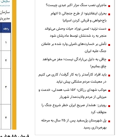
ماجرای نصب سنگ مزار اکبر عبدی چیست؟
بحران اینفانتینو؛ از طرح جنجالی تا اتهام
باج‌خواهی و قربانی کردن اسپانیا
دست نزنید؛ لمس نوزاد حیات وحش می‌تواند
منجر به رد شدنشان توسط مادرشان شود
تأملی بر خسارت‌های نامرئی وارد شده بر عاملان
جنگ علیه ایران
چاقی به دلیل بی‌ارادگی نیست؛ مغز می‌خواهد
چاق بمانیم!
باید افراد کارآمدتر را به کار گرفت/ کاری می کنیم
در معیشت مردم مشکلی پیش نیاید
موکب شهدای رزکان؛ ۱۵۲ شب همدلی، خدمت و
میزبانی از مردم ولایت‌مدار شهریار
رویترز: هشدار صریح ایران خطر شروع جنگ را
متوقف کرد
پل شهرستان پل‌سفید پس از ۲۵ سال به مرحله
بهره‌برداری رسید
فروش ۸۵ هزار میلیارد تومانی دارایی‌های دولت