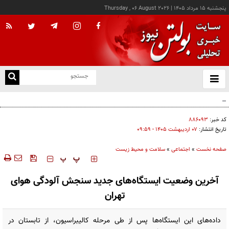
پنجشنبه ۱۵ مرداد ۱۴۰۵
|
Thursday , 06 August 2026
از
و
ته
افزایش ۷۰ درصدی یارانه مراکز توانبخشی
ن
نو
کد خبر:
۸۸۶۰۹۳
تاریخ انتشار:
۰۷ ارديبهشت ۱۴۰۵ - ۰۹:۵۹
صفحه نخست
»
اجتماعی
»
سلامت و محیط زیست
‍‍‍ پ
پ
آخرین وضعیت ایستگاه‌های جدید سنجش آلودگی هوای
تهران
داده‌های این ایستگاه‌ها پس از طی مرحله کالیبراسیون، از تابستان در