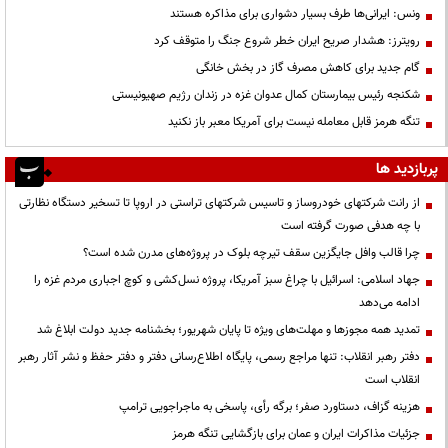
ونس: ایرانی‌ها طرف بسیار دشواری برای مذاکره هستند
رویترز: هشدار صریح ایران خطر شروع جنگ را متوقف کرد
گام جدید برای کاهش مصرف گاز در بخش خانگی
شکنجه رئیس بیمارستان کمال عدوان غزه در زندان رژیم صهیونیستی
تنگه هرمز قابل معامله نیست برای آمریکا معبر باز نکنید
پربازدید ها
از رانت‌ شرکتهای خودروساز و تاسیس شرکتهای تراستی در اروپا تا تسخیر دستگاه نظارتی
با چه هدفی صورت گرفته است
چرا قالب وافل جایگزین سقف تیرچه بلوک در پروژه‌های مدرن شده است؟
جهاد اسلامی: اسرائیل با چراغ سبز آمریکا، پروژه نسل‌کشی و کوچ اجباری مردم غزه را
ادامه می‌دهد
تمدید همه مجوزها و مهلت‌های ویژه تا پایان شهریور؛ بخشنامه جدید دولت ابلاغ شد
دفتر رهبر انقلاب: تنها مراجع رسمی، پایگاه اطلاع‌رسانی دفتر و دفتر حفظ و نشر آثار رهبر
انقلاب است
هزینه گزاف، دستاورد صفر؛ برگه رأی، پاسخی به ماجراجویی ترامپ
جزئیات مذاکرات ایران و عمان برای بازگشایی تنگه هرمز