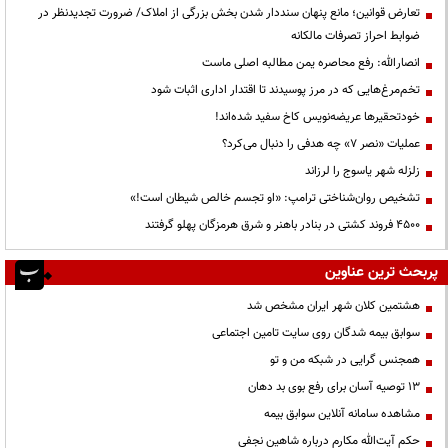
تعارض قوانین؛ مانع پنهان سنددار شدن بخش بزرگی از املاک/ ضرورت تجدیدنظر در
ضوابط احراز تصرفات مالکانه
انصارالله: رفع محاصره یمن مطالبه اصلی ماست
تخم‌مرغ‌هایی که در مرز پوسیدند تا اقتدار اداری اثبات شود
خودتحقیرها عریضه‌نویس کاخ سفید شده‌اند!
عملیات «نصر ۷» چه هدفی را دنبال می‌کرد؟
زلزله شهر یاسوج را لرزاند
تشخیص روان‌شناختی ترامپ: «او تجسم خالص شیطان است!»
۴۵۰۰ فروند کشتی در بنادر باهنر و شرق هرمزگان پهلو گرفتند
پربحث ترین عناوین
هشتمین کلان شهر ایران مشخص شد
سوابق بیمه شدگان روی سایت تامین اجتماعی
همجنس گرایی در شبکه من و تو
13 توصیه آسان برای رفع بوی بد دهان
مشاهده سامانه آنلاين سوابق بیمه
حكم آيت‌الله مكارم درباره شاهين نجفي