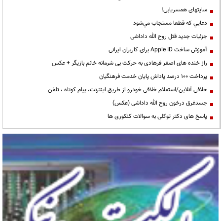
سایتهای همسریابی!
دعايي كه قطعا مستجاب مي‌شود
جزئیات جدید قتل روح الله داداشی
آموزش ساخت Apple ID برای کاربران ایرانی
راز خنده های اصغر فرهادی به حرکت بی شرمانه خانم بازیگر + عکس
پرداخت ۱۰۰ درصد پاداش پایان خدمت فرهنگیان
خلافی آنلاین/استعلام خلافی خودرو از طریق اینترنت، پیام کوتاه ، تلفن
جسدغرق درخون روح الله داداشی (عکس)
پاسخ های دکتر توکلی به سوالات کنکوری ها