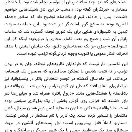
مصاحبه‌ای که تنها چند ساعت پیش از مراسم انجام شده بود، با خنده‌ای
معنادار به خبرنگاران گفته بود: «امشب در این اتاق شلیک‌هایی خواهیم
داشت.» پس از حادثه، تیم او بلافاصله توضیح داد که منظور «حمله
لفظی» بوده، نه سلاح گرم. اما دیگر دیر شده بود. این جمله به سرعت
تبدیل به کلیدواژه‌ای طلایی برای یک تئوری توطئه گسترده شد که ساعات
پایانی آن شب و صبح روز بعد، فضای مجازی را درنوردید: اینکه کل این
«سوءقصد» چیزی جز یک صحنه‌سازی دقیق، یک نمایش امنیتی با هدف
انحراف افکار عمومی یا تقویت وجهه قربانی‌گونه ترامپ نبوده است.
این نخستین بار نیست که طرفداران نظریه‌های توطئه، جان به در بردن
ترامپ را نه نتیجه شانس یا عملکرد محافظان، که محصول یک فیلمنامه
می‌دانند. تیر ماه سال گذشته در تجمع انتخاباتی باتلر در پنسیلوانیا، نیز
تیراندازی‌ای اتفاق افتاد که طی آن گوش ترامپ زخمی شد. آن واقعه نیز
بلافاصله با هشتگ‌هایی مانند «دروغ باتلر» همراه شد و میلیون‌ها نفر
باور داشتند که خراش روی گوش بخشی از یک بدل‌کاری سیاسی بوده
است. حالا واقعه واشنگتن هیلتون به مثابه فصل دوم همان سریال، ذهن
منتقدان را تسخیر کرده است. یک کاربر با نام مستعار در ایکس نوشت:
«سناریو کاملاً قابل پیش‌بینی است: اول پست‌های آتشین در تروث
سوشال، بعد یک سوءقصد جعلی با یک شرور چپ‌گرای ساختگی، و در