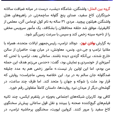
گروه بین الملل
: واشنگتن، شامگاه دیشب، درست در میانه ضیافت سالانه
خبرنگاران کاخ سفید، صدای پنج گلوله ساچمه‌زنی در راهروهای هتل
واشنگتن هیلتون پیچید. مردی ۳۱ ساله به نام کول توماس آلن، معلمی از
کالیفرنیا، موفق شد حلقه محافظان را بشکافد، یک مأمور سرویس مخفی
را از ناحیه سینه زخمی کند و سپس با سرعت زمین‌گیر شود.
به گزارش
بولتن نیوز
، دونالد ترامپ، رئیس‌جمهور ایالات متحده، همراه با
ملانیا ترامپ و جی.‌دی. ونس، معاونش، در میان بهت حاضران از سالن
خارج شدند، بی‌آنکه گزندی دیده باشند. ساعاتی بعد، ترامپ با لحنی که
آمیزه‌ای از خونسردی و نمایش بود، گفت: «حدس می‌زنم هدف این حمله
من بودم، اما این اولین بار نیست.» مأمور زخمی هم به مدد جلیقه
ضدگلوله جان سالم به در برد. این خلاصه رسمی ماجراست؛ روایتی که
قرار بود ملت را شوکه و جهان را متحد کند. اما ظرف چند ساعت، در
گوشه‌ای دیگر از میدان نبرد روایت‌ها، داستان کاملاً متفاوتی رقم خورد.
کافی بود کاربران شبکه‌های اجتماعی به‌ویژه در پلتفرم ایکس، چند ثانیه
فیلم‌های گیج‌کننده صحنه را ببینند و نقل قول ساعاتی پیش‌تر سخنگوی
کاخ سفید را مرور کنند. کرولین لیویت، سخنگوی پرحاشیه ترامپ، در