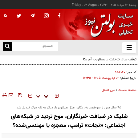
جمعه ۱۶ مرداد ۱۴۰۵
|
Friday , 07 August 2026
از
و
ته
توقف صادرات نفت عربستان به آمریکا
ن
نو
کد خبر:
۸۸۶۰۴۰
تاریخ انتشار:
۰۶ ارديبهشت ۱۴۰۵ - ۱۴:۳۵
صفحه نخست
»
بین الملل
‍‍‍ پ
پ
۴۵ سال پس از سوءقصد به ریگان، هتل هیلتون بار دیگر به تله مرگ تبدیل شد
شلیک در ضیافت خبرنگاران، موج تردید در شبکه‌های
اجتماعی: «نجات» ترامپ، معجزه یا مهندسی‌شده؟