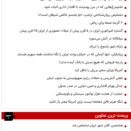
تخم‌مرغ‌هایی که در مرز پوسیدند تا اقتدار اداری اثبات شود
تشخیص روان‌شناختی ترامپ: «او تجسم خالص شیطان است!»
۲ گزینه صنعا برای ریاض
گستره امپراتوری ایران در ۵ قرن پیش از میلاد؛ تصویری از ایران ۲۵ قرن پیش
میانکاله در آتش می‌سوزد
زلزله شهر یاسوج را لرزاند
پزشکیان: تنها کسانی که در خیابان بودند ایران را نگه نداشتند همه سهیم هستند
پارچه فروشی که هیچ نسبتی با بانک آینده ندارد!
آمریکا ویزای سفیر برزیل را باطل کرد
نقض آتش‌بس و حملات رژیم صهیونیستی به جنوب لبنان
جدال بهرام افشاری و امین حیایی در صدر جدول
حمایت از هشت هزار نوآموز سیستان و بلوچستانی
تنگه هرمز قابل معامله نیست برای آمریکا معبر باز نکنید
پربحث ترین عناوین
هشتمین کلان شهر ایران مشخص شد