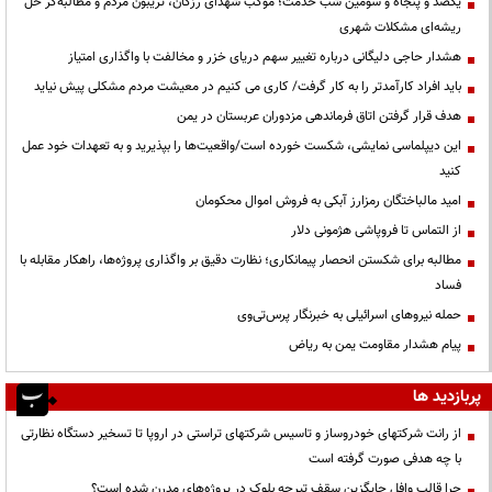
یکصد و پنجاه و سومین شب خدمت؛ موکب شهدای رزکان، تریبون مردم و مطالبه‌گر حل
ریشه‌ای مشکلات شهری
هشدار حاجی دلیگانی درباره تغییر سهم دریای خزر و مخالفت با واگذاری امتیاز
باید افراد کارآمدتر را به کار گرفت/ کاری می کنیم در معیشت مردم مشکلی پیش نیاید
هدف قرار گرفتن اتاق‌ فرماندهی مزدوران عربستان در یمن
این دیپلماسی نمایشی، شکست خورده است/واقعیت‌ها را بپذیرید و به تعهدات خود عمل
کنید
امید مالباختگان رمزارز آبکی به فروش اموال محکومان
از التماس تا فروپاشی هژمونی دلار
مطالبه برای شکستن انحصار پیمانکاری؛ نظارت دقیق بر واگذاری پروژه‌ها، راهکار مقابله با
فساد
حمله نیروهای اسرائیلی به خبرنگار پرس‌تی‌وی
پیام هشدار مقاومت یمن به ریاض
پربازدید ها
از رانت‌ شرکتهای خودروساز و تاسیس شرکتهای تراستی در اروپا تا تسخیر دستگاه نظارتی
با چه هدفی صورت گرفته است
چرا قالب وافل جایگزین سقف تیرچه بلوک در پروژه‌های مدرن شده است؟