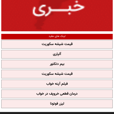
لینک های مفید
قیمت شیشه سکوریت
آلپاری
بیم دتکتور
قیمت شیشه سکوریت
فیلم آپنه خواب
درمان قطعی خروپف در خواب
لیزر فوتونا