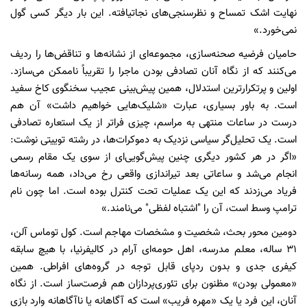
نهایت اشک تمساح و نظرسنجی‌های نجاتیافته. این بار دیگر کسی گول
نمی‌خورد.»
حامیان فرضیه صحنه‌سازی، مجموعه‌ای از نشانه‌ها و تناقض‌ها را ردیف
می‌کنند که از نگاه آنان تصادفی بودن ماجرا را تقریباً ناممکن می‌سازد.
اولین و پرتکرارترین استدلال، همین پیش‌بینی عجیب سخنگوی کاخ سفید
است. به باور بسیاری، عبارت «شلیک‌هایی خواهیم داشت» آن هم
درست در ساعات منتهی به مراسم، چیزی فراتر از یک استعاره تصادفی
است. یک تحلیل‌گر سیاسی نزدیک به دموکرات‌ها، در رشته توییتی نوشت:
«اگر در هر کشور دیگری چنین پیش‌گویی‌ای از سوی یک مقام رسمی
انجام می‌شد و ساعاتی بعد تیراندازی واقعی رخ می‌داد، همه رسانه‌ها
فریاد می‌زدند که این یک عملیات تحت کنترل بوده است. اما چون نام
ترامپ وسط است، آن را "اشتباه لفظی" می‌نامند.»
دومین محور بحث، شخصیت و مشخصات مهاجم است. کول توماس آلن،
۳۱ ساله، معلم مدرسه، اهل حومه‌ای آرام در کالیفرنیا، با هیچ سابقه
کیفری جدی و بدون ردپای قابل توجه در گروه‌های افراطی. همین
«معمولی بودن» مظنون برای تئوری‌پردازان هم فرصت‌ساز است. از نگاه
آنان، این فرد یا یک «مهره فریب» است که آگاهانه یا ناآگاهانه وارد بازی