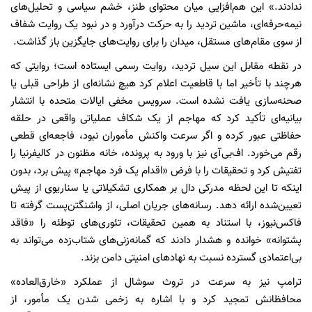
ندادند.» این هم‌افزایی میان محتوای طنز، خشم سیاسی و تحلیل‌های
نیمه‌حرفه‌ای، ماشین تردید را به حرکت درآورد و در نبود یک روایت شفاف
از سوی مقام‌های مستقل، میدان را برای روایت‌های جایگزین باز گذاشت.
در نقطه مقابل این سیل تردید، روایت رسمی ایستاده است؛ روایتی که
هرچند با تأخیر اما با قاطعیت اعلام کرد هیچ نشانه‌ای از طراحی قبلی یا
صحنه‌سازی یافت نشده است. سرویس مخفی ایالات متحده با انتشار
بیانیه‌ای تأکید کرد که مهاجم از یک شکاف عملیاتی واقعی در حلقه
حفاظتی عبور کرده و اگر سرعت واکنش مأموران نبود، فاجعه‌ای قطعی
رقم می‌خورد. اف‌بی‌آی نیز با ورود به پرونده، خانه مظنون در کالیفرنیا را
تفتیش کرد و تحقیقات را با فرض «اقدام یک فرد مهاجم» پیش برد، بدون
اینکه تا این لحظه مدرکی دال بر همکاری تشکیلاتی یا سناریوی از پیش
تعیین‌شده ارائه دهد. رسانه‌های جریان اصلی، از واشنگتن‌پست گرفته تا
فاکس‌نیوز، با استناد به همین تحقیقات، تئوری‌های توطئه را «فاقد
پشتوانه» خوانده و هشدار دادند که گمانه‌زنی‌های شتاب‌زده می‌تواند به
بی‌اعتمادی گسترده نسبت به نهادهای امنیتی دامن بزند.
ترامپ نیز به سرعت در تروث سوشال از عملکرد «خارق‌العاده»
محافظانش تمجید کرد و با اشاره به زخمی شدن یک مأمور، از