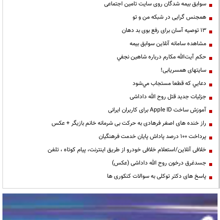
سوابق بیمه شدگان روی سایت تامین اجتماعی
همجنس گرایی در شبکه من و تو
13 توصیه آسان برای رفع بوی بد دهان
مشاهده سامانه آنلاين سوابق بیمه
حكم آيت‌الله مكارم درباره شاهين نجفي
سایتهای همسریابی!
دعايي كه قطعا مستجاب مي‌شود
جزئیات جدید قتل روح الله داداشی
آموزش ساخت Apple ID برای کاربران ایرانی
راز خنده های اصغر فرهادی به حرکت بی شرمانه خانم بازیگر + عکس
پرداخت ۱۰۰ درصد پاداش پایان خدمت فرهنگیان
خلافی آنلاین/استعلام خلافی خودرو از طریق اینترنت، پیام کوتاه ، تلفن
جسدغرق درخون روح الله داداشی (عکس)
پاسخ های دکتر توکلی به سوالات کنکوری ها