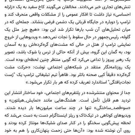
تنش‌های تجاری خبر می‌دادند. مخالفان می‌گویند کاخ سفید به یک «زلزله
احساسی» نیاز داشت تا افکار عمومی را از مشکلات واقعی منحرف کند و
ترامپ را دوباره در جایگاه قربانی یک دشمن فرضی بنشاند. جمله‌ای که در
میان تحلیل‌های آن شب بارها تکرار شد این بود: «هیچ چیز مثل یک
گلوله، رئیس‌جمهورِ در حال سقوط را نجات نمی‌دهد.» ویدیوهایی از خروج
نمایشی ترامپ از هتل در حالی که مشت‌های گره‌کرده‌اش رو به آسمان
بود، به گمان این گروه، بیش از آنکه حاکی از ترس یا شوک باشد، تصویر
یک رهبر پیروز را تداعی می‌کرد که گویی منتظر چنین لحظه‌ای بوده است.
یک روزنامه‌نگار منتقد در شبکه‌های اجتماعی نوشت: «حرکت مشت
گره‌کرده دقیقاً کپی صحنه باتلر بود. ظاهراً تیم تبلیغاتی ترامپ یک "ژست
نجات‌یافتگی" استاندارد تعریف کرده که هر بار تکرار می‌شود.»
جدا از محتوای منتشرشده در پلتفرم‌های اجتماعی، خود ساختار انتشار این
تردید هم قابل تأمل است. هشتگ‌هایی مانند «نمایش_هیلتون» و
«سوءقصد_ساختگی» تنها در چند ساعت میلیون‌ها بار دیده شدند.
ویدیوهای کوتاهی در تیک‌تاک و ریلز اینستاگرام دست به دست می‌شد که
لحظه پیش‌گویی سخنگو را در کنار صدای شلیک‌ها مونتاژ کرده بودند و
روی آن نوشته شده بود: «آن‌ها حتی زحمت پنهان‌کاری را هم به خود