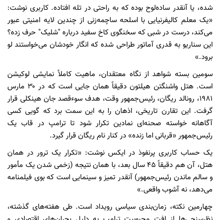
شده، یا آنقدر ساده‌لوح بوده که به راحتی در تله افتاده. کاربری نوشت:
«یک معلم کالیفرنیایی با اسلحه ساچمه‌زنی از چندین لایه امنیتی عبور
می‌کند، درست در شبی که سخنگوی کاخ سفید درباره "شلیک" حرف زده؟
این سناریو به قدری آماتور طراحی شده که انگار خودشان می‌خواستند لو
برود.»
سومین بسته شواهد از نگاه معتقدان، ماهیت کاملاً نمایشی لوکیشن
است. هتل واشنگتن هیلتون دقیقاً همان جایی است که در ۳۰ مارس
۱۹۸۱، رونالد ریگان، رئیس‌جمهور وقت، هدف سوءقصد جان هینکلی قرار
گرفت. این تقارن تاریخی، اذهان را به این سمت برد که گویی کسی
آگاهانه خواسته صحنه‌ای نمادین تکرار شود تا ترامپ در قاب یک
رئیس‌جمهور «قربانی اما زنده» در کنار نام ریگان قرار گیرد.
یک حساب کاربری پرنفوذ در ایکس نوشت: «تکرار یک ترور در همان
هتل، آن هم دقیقاً ۴۵ سال بعد، با همان نتیجه (زخمی شدن یک مأمور
و سالم ماندن رئیس‌جمهور) آنقدر تمیز و سینمایی است که بوی فیلمنامه
می‌دهد، نه آشوب واقعی.»
چهارمین نکته، زمان‌بندی سیاسی رویداد است. طی هفته‌های گذشته،
نظرسنجی‌ها از افت محبوبیت ترامپ به دلیل بحران‌های اقتصادی و