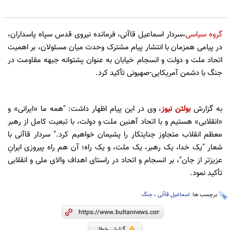
گروه سیاسی
،سردار اسماعیل قاآنی، فرمانده نیروی قدس سپاه پاسداران،
در پیامی همزمان با انتشار پیام مشترک وحدت میان مسئولان، بر اهمیت
اتحاد ملت و دولت و انسجام خیابان به عنوان پشتوانه جبهه مقاومت در
جنگ با دشمن آمریکایی-صهیونی تأکید کرد.
به گزارش
بولتن نیوز
، وی در این پیام اظهار داشت: "همه ما «ایرانی» و
«انقلابی» هستیم و با اتحاد آهنین ملت و دولت، با تبعیت کامل از رهبر
معظم انقلاب متجاوز جنایتکار را پشیمان خواهیم کرد." سردار قاآنی با
شعار "یک خدا، یک رهبر، یک ملت، و یک راه؛ آن هم راه پیروزی ایرانِ
عزیزتر از جان"، بر انسجام و اتحاد در راستای اهداف والای ملی و انقلابی
تأکید نمود.
برچسب ها:
اسماعیل قاآنی
،
جنگ
گزارش خطا