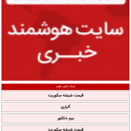
لینک های مفید
قیمت شیشه سکوریت
آلپاری
بیم دتکتور
قیمت شیشه سکوریت