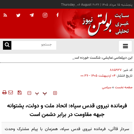
پنجشنبه ۱۵ مرداد ۱۴۰۵
|
Thursday , 06 August 2026
از
و
ته
این دیپلماسی نمایشی، شکست خورده است/واقعیت‌ها را بپذیرید و به تعهدات خود عمل کنید
ن
نو
کد خبر:
۸۸۵۹۲۷
تاریخ انتشار:
۰۴ ارديبهشت ۱۴۰۵ - ۰۰:۳۶
صفحه نخست
»
سیاسی
‍‍‍ پ
پ
فرمانده نیروی قدس سپاه: اتحاد ملت و دولت، پشتوانه
جبهه مقاومت در برابر دشمن است
سردار قاآنی، فرمانده نیروی قدس سپاه، همزمان با پیام مشترک وحدت