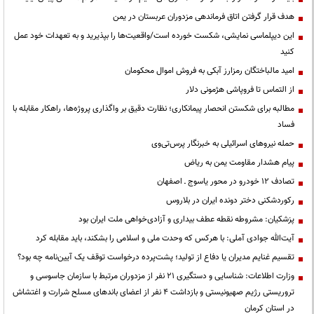
هدف قرار گرفتن اتاق‌ فرماندهی مزدوران عربستان در یمن
این دیپلماسی نمایشی، شکست خورده است/واقعیت‌ها را بپذیرید و به تعهدات خود عمل
کنید
امید مالباختگان رمزارز آبکی به فروش اموال محکومان
از التماس تا فروپاشی هژمونی دلار
مطالبه برای شکستن انحصار پیمانکاری؛ نظارت دقیق بر واگذاری پروژه‌ها، راهکار مقابله با
فساد
حمله نیروهای اسرائیلی به خبرنگار پرس‌تی‌وی
پیام هشدار مقاومت یمن به ریاض
تصادف ۱۲ خودرو در محور یاسوج ـ اصفهان
رکوردشکنی دختر دونده ایران در بلاروس
پزشکیان: مشروطه نقطه عطف بیداری و آزادی‌خواهی ملت ایران بود
آیت‌الله جوادی آملی: با هرکس که وحدت ملی و اسلامی را بشکند، باید مقابله کرد
تقسیم غنایم مدیران یا دفاع از تولید؛ پشت‌پرده درخواست توقف یک آیین‌نامه چه بود؟
وزارت اطلاعات: شناسایی و دستگیری ۲۱ نفر از مزدوران مرتبط با سازمان جاسوسی و
تروریستی رژیم صهیونیستی و بازداشت ۴ نفر از اعضای باندهای مسلح شرارت و اغتشاش
در استان کرمان