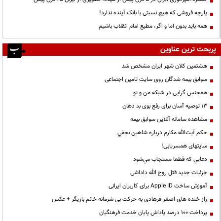
پارچه فروشی که هیچ نسبتی با بانک آینده ندارد!
همه باید بدون اما و اگر، مطیع امام انقلاب باشیم
پربحث ترین عناوین
هشتمین کلان شهر ایران مشخص شد
سوابق بیمه شدگان روی سایت تامین اجتماعی
همجنس گرایی در شبکه من و تو
13 توصیه آسان برای رفع بوی بد دهان
مشاهده سامانه آنلاين سوابق بیمه
حكم آيت‌الله مكارم درباره شاهين نجفي
سایتهای همسریابی!
دعايي كه قطعا مستجاب مي‌شود
جزئیات جدید قتل روح الله داداشی
آموزش ساخت Apple ID برای کاربران ایرانی
راز خنده های اصغر فرهادی به حرکت بی شرمانه خانم بازیگر + عکس
پرداخت ۱۰۰ درصد پاداش پایان خدمت فرهنگیان