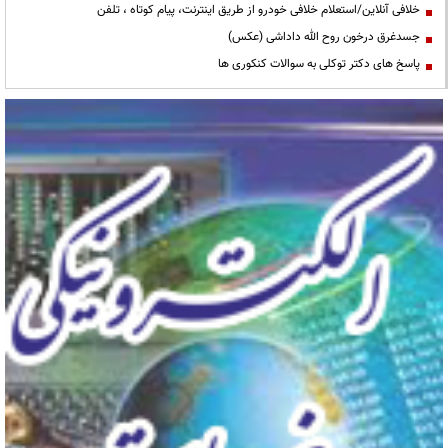
خلافی آنلاین/استعلام خلافی خودرو از طریق اینترنت، پیام کوتاه ، تلفن
جسدغرق درخون روح الله داداشی (عکس)
پاسخ های دکتر توکلی به سوالات کنکوری ها