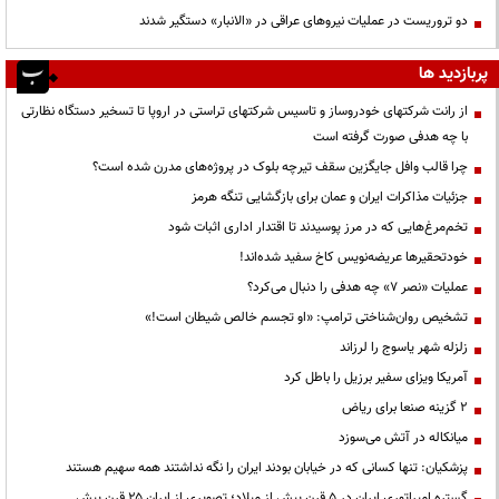
دو تروریست در عملیات نیروهای عراقی در «الانبار» دستگیر شدند
پربازدید ها
از رانت‌ شرکتهای خودروساز و تاسیس شرکتهای تراستی در اروپا تا تسخیر دستگاه نظارتی
با چه هدفی صورت گرفته است
چرا قالب وافل جایگزین سقف تیرچه بلوک در پروژه‌های مدرن شده است؟
جزئیات مذاکرات ایران و عمان برای بازگشایی تنگه هرمز
تخم‌مرغ‌هایی که در مرز پوسیدند تا اقتدار اداری اثبات شود
خودتحقیرها عریضه‌نویس کاخ سفید شده‌اند!
عملیات «نصر ۷» چه هدفی را دنبال می‌کرد؟
تشخیص روان‌شناختی ترامپ: «او تجسم خالص شیطان است!»
زلزله شهر یاسوج را لرزاند
آمریکا ویزای سفیر برزیل را باطل کرد
۲ گزینه صنعا برای ریاض
میانکاله در آتش می‌سوزد
پزشکیان: تنها کسانی که در خیابان بودند ایران را نگه نداشتند همه سهیم هستند
گستره امپراتوری ایران در ۵ قرن پیش از میلاد؛ تصویری از ایران ۲۵ قرن پیش