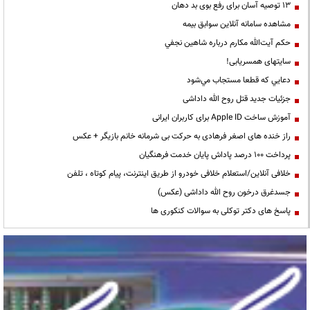
13 توصیه آسان برای رفع بوی بد دهان
مشاهده سامانه آنلاين سوابق بیمه
حكم آيت‌الله مكارم درباره شاهين نجفي
سایتهای همسریابی!
دعايي كه قطعا مستجاب مي‌شود
جزئیات جدید قتل روح الله داداشی
آموزش ساخت Apple ID برای کاربران ایرانی
راز خنده های اصغر فرهادی به حرکت بی شرمانه خانم بازیگر + عکس
پرداخت ۱۰۰ درصد پاداش پایان خدمت فرهنگیان
خلافی آنلاین/استعلام خلافی خودرو از طریق اینترنت، پیام کوتاه ، تلفن
جسدغرق درخون روح الله داداشی (عکس)
پاسخ های دکتر توکلی به سوالات کنکوری ها