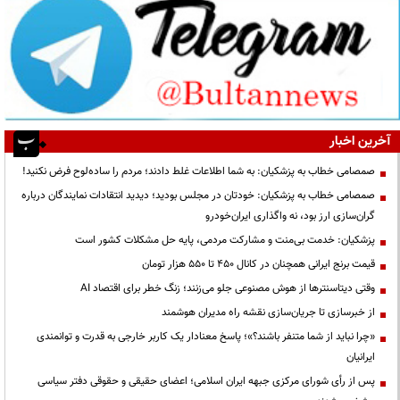
آخرین اخبار
صمصامی خطاب به پزشکیان: به شما اطلاعات غلط دادند؛ مردم را ساده‌لوح فرض نکنید!
صمصامی خطاب به پزشکیان: خودتان در مجلس بودید؛ دیدید انتقادات نمایندگان درباره
گران‌سازی ارز بود، نه واگذاری ایران‌خودرو
پزشکیان: خدمت بی‌منت و مشارکت مردمی، پایه حل مشکلات کشور است
قیمت‌ برنج ایرانی همچنان در کانال ۴۵۰ تا ۵۵۰ هزار تومان
وقتی دیتاسنترها از هوش مصنوعی جلو می‌زنند؛ زنگ خطر برای اقتصاد AI
از خبرسازی تا جریان‌سازی نقشه راه مدیران هوشمند
«چرا نباید از شما متنفر باشند؟»؛ پاسخ معنادار یک کاربر خارجی به قدرت و توانمندی
ایرانیان
پس از رأی شورای مرکزی جبهه ایران اسلامی؛ اعضای حقیقی و حقوقی دفتر سیاسی