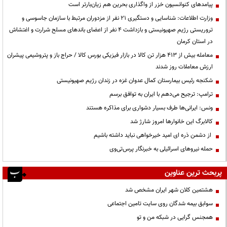
پیامدهای کنوانسیون خزر از واگذاری بحرین هم زیان‌بارتر است
وزارت اطلاعات: شناسایی و دستگیری ۲۱ نفر از مزدوران مرتبط با سازمان جاسوسی و
تروریستی رژیم صهیونیستی و بازداشت ۴ نفر از اعضای باندهای مسلح شرارت و اغتشاش
در استان کرمان
معامله بیش از ۴۱۳ هزار تن کالا در بازار فیزیکی بورس کالا / حراج باز و پتروشیمی پیشران
ارزش معاملات روز شدند
شکنجه رئیس بیمارستان کمال عدوان غزه در زندان رژیم صهیونیستی
ترامپ: ترجیح می‌دهم با ایران به توافق برسم
ونس: ایرانی‌ها طرف بسیار دشواری برای مذاکره هستند
کالابرگ این خانوارها امروز شارژ شد
از دشمن ذره ای امید خیرخواهی نباید داشته باشیم
حمله نیروهای اسرائیلی به خبرنگار پرس‌تی‌وی
پربحث ترین عناوین
هشتمین کلان شهر ایران مشخص شد
سوابق بیمه شدگان روی سایت تامین اجتماعی
همجنس گرایی در شبکه من و تو