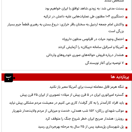
مشخص شدند
بسنت مدعی شد: به زودی شاهد توافق با ایران خواهیم بود
دستگیری ۱۰۴ مظنون طی عملیات‌هایی علیه داعش در ترکیه
واکنش امام جمعه اردبیل به سخنان باقر خرازی: دروغ بستن به رهبری قطعاً جرم بسیار
بزرگی است
احتمال وجود حیات در اقیانوس مدفون «اروپا»
آمریکا و اسرائیل سامانه «پیکان» را آزمایش کردند
هشدار درباره فروش حواله‌های صوری خودروهای وارداتی
۷ توصیه برای آغاز نویسندگی
پربازدید ها
تنگه هرمز قابل معامله نیست برای آمریکا معبر باز نکنید
گستره امپراتوری ایران در ۵ قرن پیش از میلاد؛ تصویری از ایران ۲۵ قرن پیش
باید افراد کارآمدتر را به کار گرفت/ کاری می کنیم در معیشت مردم مشکلی پیش نیاید
موکب شهدای رزکان؛ ۱۵۲ شب همدلی، خدمت و میزبانی از مردم ولایت‌مدار شهریار
رویترز: هشدار صریح ایران خطر شروع جنگ را متوقف کرد
پل شهرستان پل‌سفید پس از ۲۵ سال به مرحله بهره‌برداری رسید