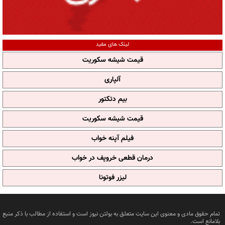
لینک های مفید
قیمت شیشه سکوریت
آلپاری
بیم دتکتور
قیمت شیشه سکوریت
فیلم آپنه خواب
درمان قطعی خروپف در خواب
لیزر فوتونا
تمام حقوق مادی و معنوی این سایت متعلق به بولتن نیوز است و استفاده از مطالب با ذکر منبع
بلامانع است.