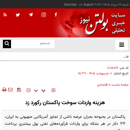
شنبه ۱۷ مرداد ۱۴۰۵
|
Saturday , 08 August 2026
از
و
ته
پزشکیان: خدمت بی‌منت و مشارکت مردمی، پایه حل مشکلات کشور است
ن
نو
کد خبر:
۸۸۵۸۶۶
تاریخ انتشار:
۰۱ ارديبهشت ۱۴۰۵ - ۱۵:۳۷
صفحه نخست
»
اقتصادی
‍‍‍ پ
پ
هزینه واردات سوخت پاکستان رکورد زد
پاکستان در بحبوحه بحران عرضه ناشی از تجاوز آمریکایی صهیونی به ایران،
۳۴ دلار در هر بشکه برای واردات فرآورده‌های نفتی پول بیشتری پرداخت