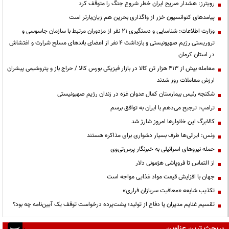
رویترز: هشدار صریح ایران خطر شروع جنگ را متوقف کرد
پیامدهای کنوانسیون خزر از واگذاری بحرین هم زیان‌بارتر است
وزارت اطلاعات: شناسایی و دستگیری ۲۱ نفر از مزدوران مرتبط با سازمان جاسوسی و
تروریستی رژیم صهیونیستی و بازداشت ۴ نفر از اعضای باندهای مسلح شرارت و اغتشاش
در استان کرمان
معامله بیش از ۴۱۳ هزار تن کالا در بازار فیزیکی بورس کالا / حراج باز و پتروشیمی پیشران
ارزش معاملات روز شدند
شکنجه رئیس بیمارستان کمال عدوان غزه در زندان رژیم صهیونیستی
ترامپ: ترجیح می‌دهم با ایران به توافق برسم
کالابرگ این خانوارها امروز شارژ شد
ونس: ایرانی‌ها طرف بسیار دشواری برای مذاکره هستند
حمله نیروهای اسرائیلی به خبرنگار پرس‌تی‌وی
از التماس تا فروپاشی هژمونی دلار
جهان با افزایش قیمت مواد غذایی مواجه است
تکذیب شایعه «معافیت سربازان فراری»
تقسیم غنایم مدیران یا دفاع از تولید؛ پشت‌پرده درخواست توقف یک آیین‌نامه چه بود؟
پربحث ترین عناوین