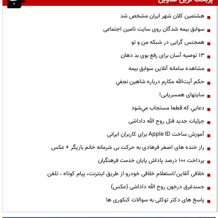
هشتمین کلان شهر ایران مشخص شد
سوابق بیمه شدگان روی سایت تامین اجتماعی
همجنس گرایی در شبکه من و تو
13 توصیه آسان برای رفع بوی بد دهان
مشاهده سامانه آنلاين سوابق بیمه
حكم آيت‌الله مكارم درباره شاهين نجفي
سایتهای همسریابی!
دعايي كه قطعا مستجاب مي‌شود
جزئیات جدید قتل روح الله داداشی
آموزش ساخت Apple ID برای کاربران ایرانی
راز خنده های اصغر فرهادی به حرکت بی شرمانه خانم بازیگر + عکس
پرداخت ۱۰۰ درصد پاداش پایان خدمت فرهنگیان
خلافی آنلاین/استعلام خلافی خودرو از طریق اینترنت، پیام کوتاه ، تلفن
جسدغرق درخون روح الله داداشی (عکس)
پاسخ های دکتر توکلی به سوالات کنکوری ها