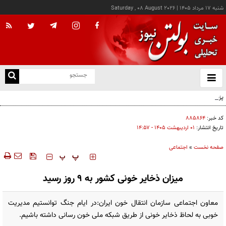
شنبه ۱۷ مرداد ۱۴۰۵
|
Saturday , 08 August 2026
از
و
ته
پزشکیان: خدمت بی‌منت و مشارکت مردمی، پایه حل مشکلات کشور است
ن
نو
کد خبر:
۸۸۵۸۶۴
تاریخ انتشار:
۰۱ ارديبهشت ۱۴۰۵ - ۱۴:۵۷
صفحه نخست
»
اجتماعی
‍‍‍ پ
پ
میزان ذخایر خونی کشور به ۹ روز رسید
معاون اجتماعی سازمان انتقال خون ایران:در ایام جنگ توانستیم مدیریت
خوبی به لحاظ ذخایر خونی از طریق شبکه ملی خون رسانی داشته باشیم.