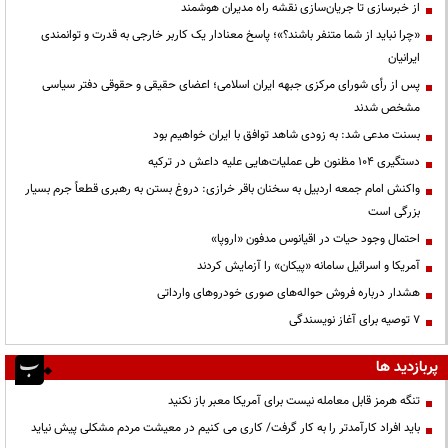
از خبرسازی تا جریان‌سازی نقشه راه مدیران هوشمند
«چرا نباید از شما متنفر باشند؟»؛ پاسخ معنادار یک کاربر خارجی به قدرت و توانمندی
ایرانیان
پس از رأی شورای مرکزی جبهه ایران اسلامی؛ اعضای حقیقی و حقوقی دفتر سیاسی
مشخص شدند
بسنت مدعی شد: به زودی شاهد توافق با ایران خواهیم بود
دستگیری ۱۰۴ مظنون طی عملیات‌هایی علیه داعش در ترکیه
واکنش امام جمعه اردبیل به سخنان باقر خرازی: دروغ بستن به رهبری قطعاً جرم بسیار
بزرگی است
احتمال وجود حیات در اقیانوس مدفون «اروپا»
آمریکا و اسرائیل سامانه «پیکان» را آزمایش کردند
هشدار درباره فروش حواله‌های صوری خودروهای وارداتی
۷ توصیه برای آغاز نویسندگی
پربازدید ها
تنگه هرمز قابل معامله نیست برای آمریکا معبر باز نکنید
باید افراد کارآمدتر را به کار گرفت/ کاری می کنیم در معیشت مردم مشکلی پیش نیاید