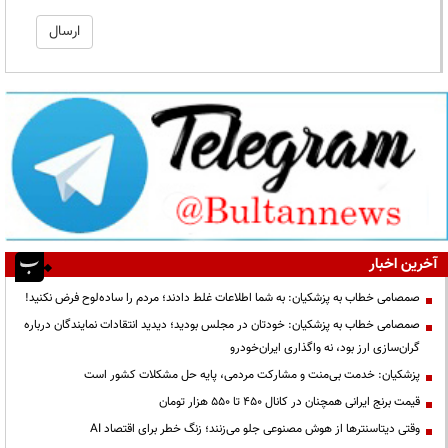
آخرین اخبار
صمصامی خطاب به پزشکیان: به شما اطلاعات غلط دادند؛ مردم را ساده‌لوح فرض نکنید!
صمصامی خطاب به پزشکیان: خودتان در مجلس بودید؛ دیدید انتقادات نمایندگان درباره
گران‌سازی ارز بود، نه واگذاری ایران‌خودرو
پزشکیان: خدمت بی‌منت و مشارکت مردمی، پایه حل مشکلات کشور است
قیمت‌ برنج ایرانی همچنان در کانال ۴۵۰ تا ۵۵۰ هزار تومان
وقتی دیتاسنترها از هوش مصنوعی جلو می‌زنند؛ زنگ خطر برای اقتصاد AI