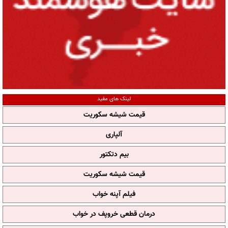
لینک های مفید
قیمت شیشه سکوریت
آلپاری
بیم دتکتور
قیمت شیشه سکوریت
فیلم آپنه خواب
درمان قطعی خروپف در خواب