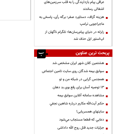
عراقی پیام بازدارندگی را به قلب سرزمین‌های
اشغالی رساندند
هزینه گزاف، دستاورد صفر؛ برگه رأی، پاسخی به
ماجراجویی ترامپ
زلزله در دنیای پیام‌رسان‌ها؛ تلگرام ناگهان از
اپ‌استور اپل حذف شد
پربحث ترین عناوین
هشتمین کلان شهر ایران مشخص شد
سوابق بیمه شدگان روی سایت تامین اجتماعی
همجنس گرایی در شبکه من و تو
13 توصیه آسان برای رفع بوی بد دهان
مشاهده سامانه آنلاين سوابق بیمه
حكم آيت‌الله مكارم درباره شاهين نجفي
سایتهای همسریابی!
دعايي كه قطعا مستجاب مي‌شود
جزئیات جدید قتل روح الله داداشی