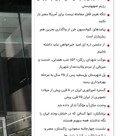
رژیم صهیونیستی
تنگه هرمز قابل معامله نیست برای آمریکا معبر باز
نکنید
پیامدهای کنوانسیون خزر از واگذاری بحرین هم
زیان‌بارتر است
از دشمن ذره ای امید خیرخواهی نباید داشته
باشیم
موکب شهدای رزکان؛ ۱۵۲ شب همدلی، خدمت و
میزبانی از مردم ولایت‌مدار شهریار
پل شهرستان پل‌سفید پس از ۲۵ سال به مرحله
بهره‌برداری رسید
گستره امپراتوری ایران در ۵ قرن پیش از میلاد؛
تصویری از ایران ۲۵ قرن پیش
وحدت مکرّراً و مؤکّداً تذکر داده شد
پزشکیان: تنها کسانی که در خیابان بودند ایران را
نگه نداشتند همه سهیم هستند
نشست چهارجانبه سعودی، پاکستان، مصر و
ترکیه با تاکید بر کنترل تنش‌ها