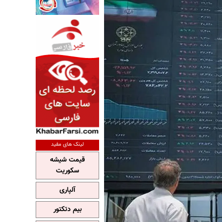
لینک های مفید
قیمت شیشه
سکوریت
آلپاری
بیم دتکتور