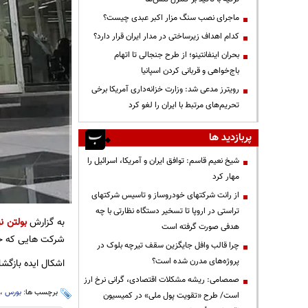
ماجرای نصب سنگ مزار اکبر عبدی چیست؟
کدام اهداف زیرساختی در مدار ایران قرار دارد؟
بحران اینفانتینو؛ از طرح جنجالی تا اتهام
باج‌خواهی و قربانی کردن اسپانیا
رویترز مدعی شد: وزارت خزانه‌داری آمریکا برخی
تحریم‌های مرتبط با ایران را لغو کرد
پربازدید ها
شیخ نعیم قاسم: توافق ایران و آمریکا، اسرائیل را
مهار کرد
از رانت‌ شرکتهای خودروساز و تاسیس شرکتهای
تراستی در اروپا تا تسخیر دستگاه نظارتی با چه
به گزارش
بولتن نی
هدفی صورت گرفته است
شرکت هایی که خسا
چرا قالب وافل جایگزین سقف تیرچه بلوک در
پروژه‌های مدرن شده است؟
اشکال ایده بازگش
صمصامی: ریشه مشکلات اقتصادی، گرانی نرخ ارز
برچسب ها:
بورس
،
است/ طرح «تقویت پول ملی» در کمیسیون