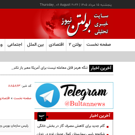
پنجشنبه ۱۵ مرداد ۱۴۰۵
|
Thursday , 06 August 2026
صفحه نخست
بولتن ۲
اقتصادی
بین الملل
اجتماعی
ور
آخرین اخبار
تنگه هرمز قابل معامله نیست برای آمریکا معبر باز نکنید
کد خبر:
۸۸۵۸۶۳
صفحه نخست
»
اقتصادی
آخرین اخبار
رئیس سازمان بورس و اوراق بهادار:بنا داریم
گام جدید برای کاهش مصرف گاز در بخش خانگی
شکنجه رئیس بیمارستان کمال عدوان غزه در زندان