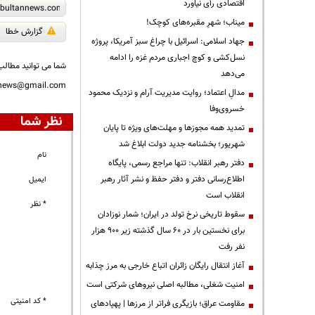
اقتصادی رأی نیاورد
میناب؛ شهرِ مقبره‌های کوچک!
گزارش خطا
جهاد اسلامی: اسرائیل با چراغ سبز آمریکا، پروژه
نسل‌کشی و کوچ اجباری مردم غزه را ادامه
شما می توانید مطالب 
می‌دهد
nnews@gmail.com
مدالِ اعتماد؛ روایت مدیریت آرام و نزدیک محمود
خسروی‌وفا
نظر شما
تمدید همه مجوزها و مهلت‌های ویژه تا پایان
شهریور؛ بخشنامه جدید دولت ابلاغ شد
نام
دفتر رهبر انقلاب: تنها مراجع رسمی، پایگاه
اطلاع‌رسانی دفتر و دفتر حفظ و نشر آثار رهبر
ایمیل
انقلاب است
* نظر
سقوط تاریخی نرخ تولد در ایران؛ شمار نوزادان
برای نخستین بار در ۶۰ سال گذشته زیر ۹۰۰ هزار
نفر رفت
آغاز انتقال رایگان زائران اتباع خارجی به مرز چذابه
‌امنیت شغلی، مطالبه اصلی نیروهای شرکتی است
* کد امنیتی
مقاومت عراق؛ بازیگری فراتر از مرزها | پهپادهای