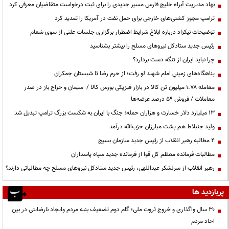
نهاد مدیریت آبراه خلیج فارس مسیر جدیدی را برای ثبت درخواست متقاضیان معرفی کرد
ترامپ مجوز کشتی‌های خارجی برای حمل نفت در آمریکا را تمدید کرد
توضیحات نیکزاد درباره ابلاغ شرایط اضطرار برگزاری جلسات علنی از سوی شعام
رئیس جدید ستادکل نیروهای مسلح را بیشتر بشناسید
چرا نباید ایران از تنگه دست بردارد؟
پناهگاه‌های زمینیِ امام شهید لو رفت؛ از حرم رضا تا شبستان جمکران
معامله ۱.۷۸ میلیون تن کالا در بازار فیزیکی بورس کالا / سیمان و حراج باز در صدر
معاملات / فروش ۵۹ درصد عرضه‌ها
۱۳ میلیارد دلار خسارت و هزاران حمله؛ جنگ با ایران به شکست بزرگ ترامپ تبدیل شد
ولید جنبلاط هم پشت مبارزان حزب‌الله درآمد
۴ مطالبه رهبر انقلاب از رئیس جدید سازمان بسیج
مطالبات فرمانده معظم کل قوا از فرمانده جدید سپاه پاسداران
رهبر انقلاب از سرلشکر عبداللهی، رئیس جدید ستادکل نیروهای مسلح چه مطالباتی دارند؟
پربازدید ها
۳۰ سال واگذاری و خروج ثروت ملی؛ گام دوم تضعیف بنیه مردم وایجاد نارضایتی در بین
احاد مردم