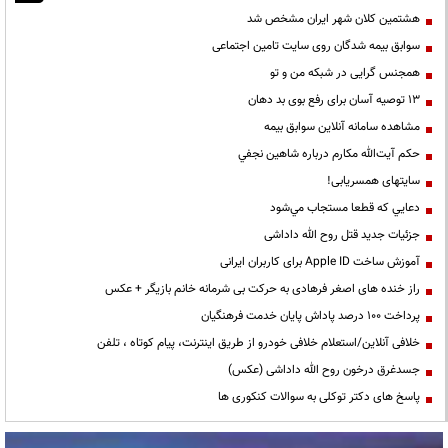
هشتمین کلان شهر ایران مشخص شد
سوابق بیمه شدگان روی سایت تامین اجتماعی
همجنس گرایی در شبکه من و تو
13 توصیه آسان برای رفع بوی بد دهان
مشاهده سامانه آنلاين سوابق بیمه
حكم آيت‌الله مكارم درباره شاهين نجفي
سایتهای همسریابی!
دعايي كه قطعا مستجاب مي‌شود
جزئیات جدید قتل روح الله داداشی
آموزش ساخت Apple ID برای کاربران ایرانی
راز خنده های اصغر فرهادی به حرکت بی شرمانه خانم بازیگر + عکس
پرداخت ۱۰۰ درصد پاداش پایان خدمت فرهنگیان
خلافی آنلاین/استعلام خلافی خودرو از طریق اینترنت، پیام کوتاه ، تلفن
جسدغرق درخون روح الله داداشی (عکس)
پاسخ های دکتر توکلی به سوالات کنکوری ها