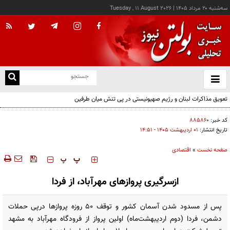
سه‌شنبه ۲۰ مرداد ۱۴۰۵
|
Tuesday , 11 August 2026
از
و
ته
تعویق مذاکرات لبنان و رژیم صهیونیستی در پی تنش میان طرفین
ن
نو
کد خبر:
۸۸۵۸۶۰
تاریخ انتشار:
۰۱ ارديبهشت ۱۴۰۵ - ۱۴:۵۱
صفحه نخست
»
اقتصادی
‍‍‍ پ
پ
ازسرگیری پروازهای مهرآباد، از فردا
پس از مسدود شدن آسمان کشور و توقف ۵۰ روزه پروازها درپی حملات
دشمن، فردا (دوم اردیبهشت‌ماه) اولین پرواز از فرودگاه مهرآباد به مشهد