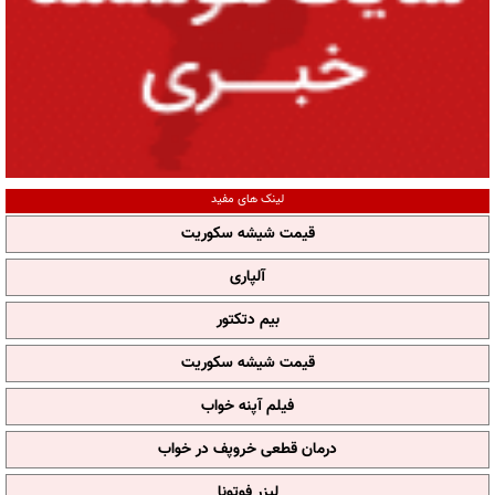
لینک های مفید
قیمت شیشه سکوریت
آلپاری
بیم دتکتور
قیمت شیشه سکوریت
فیلم آپنه خواب
درمان قطعی خروپف در خواب
لیزر فوتونا