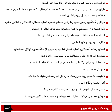
توافقِ بدونِ تاییدِ رهبری؛ تنها یک قراردادِ بی‌ارزش است
تاراج هویت ملی در بازار بی‌صاحب پوشاک؛ مسئولان نظارت کجا خوابیده‌اند؟ / زیر سایه
جنگ، جامعه در حال بی‌حیا شدن است
دیدار و گفتگوی رئیس‌جمهور با رهبر معظم انقلاب درباره مسائل اقتصادی و نظامی کشور
یک کشته و ۱۲ مسموم به دنبال مصرف مشروبات الکلی در نیشابور
اعدام بد است اما قلب تپنده‌ای را از سینه بیرون کشیدن نه!
مقاومت یمن؛ دو خیز اساسی
ادعای رسانه آمریکایی درباره تمایل ترامپ به خروج از جنگ بدون توافق هسته‌ای
نماینده ای که به دلیل مشکلات مالی موبایلش را فروخت
شروط ایران برای بازگشایی تنگه هرمز بی‌اعتنا به لاف‌های گزاف ترامپ
دعوا نیست؛ نبرد است!
«علیرضا شهسواری» سرپرست اداره کل امور مجلس بنیاد شهید شد
آغاز تخلیه پایگاه اربیل
عامل افزایش قبوض آب و برق برخی مشترکان چه بود؟
هوش مصنوعی چگونه عملیات فضاپیماها و ماهواره‌ها را تغییر می‌دهد؟
پربحث ترین عناوین