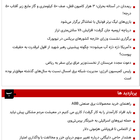
ریمـدان در آستانه بحران؛ ۳ هزار کامیون قفل، صف ۵۰ کیلومتری و گاز مایع زیر آفتاب ۵۰
درجه!
بازی‌های لیگ برتر فوتبال با تماشاگر برگزار می‌شود
دریاچه ارومیه جان گرفت؛ افزایش ۷۸ سانتی‌متری تراز
برگزاری نشست وزرای خارجه کشورهای بریکس در نیویورک
«آمریکا ذرّه ذرّه آب میشود»؛ چگونه پیشبینی رهبر شهید از افول ابرقدرت به حقیقت
پیوست؟
دعوت مجدد عربستان از نخست‌وزیر عراق برای سفر به ریاض
رئیس کمیسیون انرژی: مدیریت شبکه برق امسال نسبت به سال‌های گذشته موفق‌تر بوده
است
پربازدید ها
راهنمای خرید محصولات برق صنعتی ABB
باید افراد کارآمدتر را به کار گرفت/ کاری می کنیم در معیشت مردم مشکلی پیش نیاید
حمله نیروهای اسرائیلی به خبرنگار پرس‌تی‌وی
از التماس تا فروپاشی هژمونی دلار
هشدار حاجی دلیگانی درباره تغییر سهم دریای خزر و مخالفت با واگذاری امتیاز