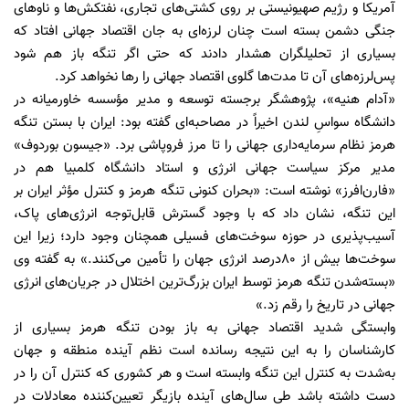
آمریکا و رژیم صهیونیستی بر روی کشتی‌های تجاری، نفتکش‌ها و ناوهای
جنگی دشمن بسته است چنان لرزه‌ای به جان اقتصاد جهانی افتاد که
بسیاری از تحلیلگران هشدار دادند که حتی اگر تنگه باز هم شود
پس‌لرزه‌های آن تا مدت‌ها گلوی اقتصاد جهانی را رها نخواهد کرد.
«آدام هنیه»، پژوهشگر برجسته توسعه و مدیر مؤسسه خاورمیانه در
دانشگاه سواسِ لندن اخیراً در مصاحبه‌ای گفته بود: ایران با بستن تنگه
هرمز نظام سرمایه‌داری جهانی را تا مرز فروپاشی برد. «جیسون بوردوف»
مدیر مرکز سیاست جهانی انرژی و استاد دانشگاه کلمبیا هم در
«فارن‌افرز» نوشته است: «بحران کنونی تنگه هرمز و کنترل مؤثر ایران بر
این تنگه، نشان داد که با وجود گسترش قابل‌توجه انرژی‌های پاک،
آسیب‌پذیری در حوزه سوخت‌های فسیلی همچنان وجود دارد؛ زیرا این
سوخت‌ها بیش از ۸۰درصد انرژی جهان را تأمین می‌کنند.» به گفته وی
«بسته‌شدن تنگه هرمز توسط ایران بزرگ‌ترین اختلال در جریان‌های انرژی
جهانی در تاریخ را رقم زد.»
وابستگی شدید اقتصاد جهانی به باز بودن تنگه هرمز بسیاری از
کارشناسان را به این نتیجه رسانده است نظم آینده منطقه و جهان
به‌شدت به کنترل این تنگه وابسته است و هر کشوری که کنترل آن را در
دست داشته باشد طی سال‌های آینده بازیگر تعیین‌کننده معادلات در