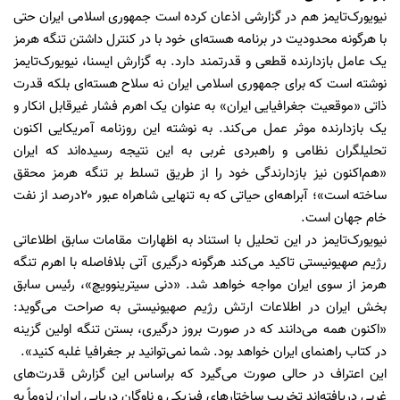
نیویورک‌تایمز هم در گزارشی اذعان کرده است جمهوری اسلامی ایران حتی
با هرگونه محدودیت در برنامه هسته‌ای خود با در کنترل داشتن تنگه هرمز
یک عامل بازدارنده قطعی و قدرتمند دارد. به گزارش ایسنا، نیویورک‌تایمز
نوشته است که برای جمهوری اسلامی ایران نه سلاح هسته‌ای بلکه قدرت
ذاتی «موقعیت جغرافیایی ایران» به عنوان یک اهرم فشار غیرقابل انکار و
یک بازدارنده موثر عمل می‌کند. به نوشته این روزنامه آمریکایی اکنون
تحلیلگران نظامی و راهبردی غربی به این نتیجه رسیده‌اند که ایران
«هم‌اکنون نیز بازدارندگی خود را از طریق تسلط بر تنگه هرمز محقق
ساخته است»؛ آبراهه‌ای حیاتی که به تنهایی شاهراه عبور ۲۰درصد از نفت
خام جهان است.
نیویورک‌تایمز در این تحلیل با استناد به اظهارات مقامات سابق اطلاعاتی
رژیم صهیونیستی تاکید می‌کند هرگونه درگیری آتی بلافاصله با اهرم تنگه
هرمز از سوی ایران مواجه خواهد شد. «دنی سیترینوویچ»، رئیس سابق
بخش ایران در اطلاعات ارتش رژیم صهیونیستی به صراحت می‌گوید:
«اکنون همه می‌دانند که در صورت بروز درگیری، بستن تنگه اولین گزینه
در کتاب راهنمای ایران خواهد بود. شما نمی‌توانید بر جغرافیا غلبه کنید».
این اعتراف در حالی صورت می‌گیرد که براساس این گزارش قدرت‌های
غربی دریافته‌اند تخریب ساختارهای فیزیکی و ناوگان دریایی ایران لزوماً به