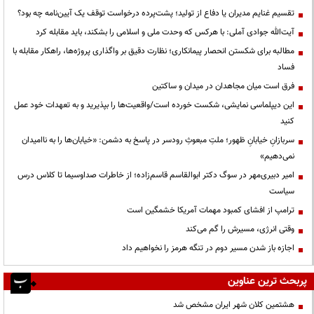
تقسیم غنایم مدیران یا دفاع از تولید؛ پشت‌پرده درخواست توقف یک آیین‌نامه چه بود؟
آیت‌الله جوادی آملی: با هرکس که وحدت ملی و اسلامی را بشکند، باید مقابله کرد
مطالبه برای شکستن انحصار پیمانکاری؛ نظارت دقیق بر واگذاری پروژه‌ها، راهکار مقابله با
فساد
فرق است میان مجاهدان در میدان و ساکتین
این دیپلماسی نمایشی، شکست خورده است/واقعیت‌ها را بپذیرید و به تعهدات خود عمل
کنید
سربازانِ خیابانِ ظهور؛ ملتِ مبعوثِ رودسر در پاسخ به دشمن: «خیابان‌ها را به ناامیدان
نمی‌دهیم»
امیر دبیری‌مهر در سوگ دکتر ابوالقاسم قاسم‌زاده؛ از خاطرات صداوسیما تا کلاس درس
سیاست
ترامپ از افشای کمبود مهمات آمریکا خشمگین است
وقتی انرژی، مسیرش را گم می‌کند
اجازه باز شدن مسیر دوم در تنگه هرمز را نخواهیم داد
پربحث ترین عناوین
هشتمین کلان شهر ایران مشخص شد