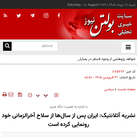
شنبه ۱۷ مرداد ۱۴۰۵
|
Saturday , 08 August 2026
از
و
ته
شواهد پژوهشی از وجود فسفر در بمباران «لامرد» حکایت دارد
ن
نو
کد خبر:
۸۸۵۷۷۲
تاریخ انتشار:
۳۱ فروردين ۱۴۰۵ - ۰۵:۵۰
صفحه نخست
»
سیاسی
‍‍‍ پ
پ
با اشاره به اهمیت تنگه هرمز
نشریه آتلانتیک: ایران پس از سال‌ها از سلاح آخرالزمانی خود
رونمایی کرده است