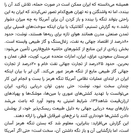
همیشه می‌دانسته که ایران ممکن است در صورت حمله، تلاش کند آن را
ببندد، اما نه واشنگتن و نه تهران هیچ‌کدام تصور نمی‌کردند که ایران به این
راحتی بتواند تنگه را ببندد و باز کردن آن برای آمریکا به چه میزان دشوار
باشد.» به گزارش تسنیم، آتلانتیک با بیان اینکه سوخت‌های فسیلی برای
تمدن صنعتی مدرن همانند هوای تازه برای ریه‌ها هستند، نوشت: حدود
80درصد از اقتصاد جهانی به نفت، زغال‌سنگ و گاز طبیعی وابسته است.
بخش زیادی از این منابع از کشورهای حاشیه خلیج‌فارس تأمین می‌شود:
عربستان سعودی، عراق، ایران، امارات متحده عربی، کویت، قطر، عمان و
بحرین. حدود 25درصد از تجارت جهانی نفت خام و 20درصد از تجارت
جهانی گاز طبیعی مایع از تنگه هرمز عبور می‌کند. آلن ایر با بیان اینکه
ایران در ابتدای عملیات نظامی آمریکا تنگه هرمز را بست و انجام این کار
چندان سخت نبود، نوشت: حتی بدون توان دریایی زیادی، ایران
می‌توانست با تهدید کشتی‌های عبوری با مین‌ها، موشک‌ها و پهپادهای
ارزان‌قیمت شاهد136، شرایط امنیتی به وجود آورد که باعث می‌شد
بازارهای بیمه دریایی جهانی به دلیل طبیعت ریسک‌پذیر خود، از پوشش
دادن کشتی‌ها خودداری کنند یا نرخ‌های غیرقابل قبولی را ارائه دهند.
این گزارش می‌افزاید: بنابراین، معلوم شد که بستن تنگه هرمز آسان
است، اما بازگشایی آن و باز نگه داشتن آن، سخت است؛ حتی اگر آمریکا