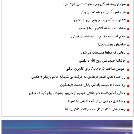
سوابق بیمه شدگان روی سایت تامین اجتماعی
همجنس گرایی در شبکه من و تو
13 توصیه آسان برای رفع بوی بد دهان
مشاهده سامانه آنلاين سوابق بیمه
حكم آيت‌الله مكارم درباره شاهين نجفي
سایتهای همسریابی!
دعايي كه قطعا مستجاب مي‌شود
جزئیات جدید قتل روح الله داداشی
آموزش ساخت Apple ID برای کاربران ایرانی
راز خنده های اصغر فرهادی به حرکت بی شرمانه خانم بازیگر + عکس
پرداخت ۱۰۰ درصد پاداش پایان خدمت فرهنگیان
خلافی آنلاین/استعلام خلافی خودرو از طریق اینترنت، پیام کوتاه ، تلفن
جسدغرق درخون روح الله داداشی (عکس)
پاسخ های دکتر توکلی به سوالات کنکوری ها