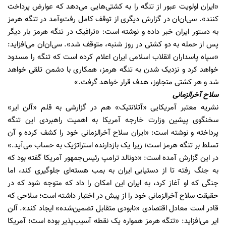
«ایران اولویت عبور از تنگه را به کشتی‌هایی می‌دهد که عوارض پرداخت
کنند». سی‌ان‌ان در گزارش دیگری از توقف کامل رفت‌وآمد در تنگه هرمز
به دستور ایران خبر داده و نوشته است: «ترافیک در تنگه هرمز بار دیگر
پس از حمله به دو کشتی در روز شنبه، متوقف شد». سی‌ان‌ان می‌افزاید:
«سپاه پاسداران انقلاب اسلامی ایران اعلام کرده است که تنگه را مسدود
خواهد کرد و نزدیک شدن به تنگه هرمز، همکاری با دشمن تلقی خواهد
شد و هر کشتی متجاوز، هدف قرار خواهد گرفت.»
سلاح آخرالزمانی
نشریه معتبر آمریکایی «آتلانتیک» هم در گزارشی به قلم «آلن ایر»
سخنگوی پیشین وزارت خارجه آمریکا به اهمیت راهبردی این تنگه
پرداخته و نوشته است: «ایران سلاح آخرالزمانی خود را کشف کرده و آن
تسلط بر تنگه هرمز است؛ زیرا یک بازدارنده استراتژیک به حساب می‌آید.»
در این گزارش آمده است: «دونالد ترامپ رئیس‌جمهور آمریکا گفته بود که
به جنگ رفته تا از دستیابی ایران به بمب هسته‌ای جلوگیری کند، اما
جنگی که او آغاز کرد، به ایران این امکان را داد که متوجه شود که در
حقیقت سلاح آخرالزمانی خود را از پیش در اختیار داشته است؛ سلاحی که
قادر است معادل اقتصادی «نابودی متقابل تضمین‌شده» ایجاد کند». آلن
ایر می‌افزاید: «تنگه هرمز همواره یک نقطه آسیب‌پذیر بوده است؛ آمریکا