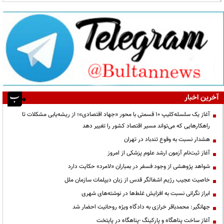
آخرین اخبار
آغاز یک سلسله‌کلیپ ۱۰ قسمتی با محور «جهاد اقتصادی»؛ از ریشه‌یابی مشکلات تا
راهکارهایی که می‌تواند مسیر اقتصاد کشور را تغییر دهد
هشدار نسبت به وقوع تندباد در تهران
آغاز ثبت‌نام آزمون ارشد علوم پزشکی از امروز
شواهد پژوهشی از وجود فسفر در بمباران «لامرد» حکایت دارد
خاصیت عجیب رژیم اشغالگر قدس از زبان دیپلمات سازمان ملل
ابراز نگرانی نسبت به افزایش غلط‌ها در نوشته‌های شهری
جهانگیر: محمدباقر خرازی به دادگاه ویژه روحانیت احضار شد
آغاز ساخت پناهگاه و پارکینگ -پناهگاه در پایتخت