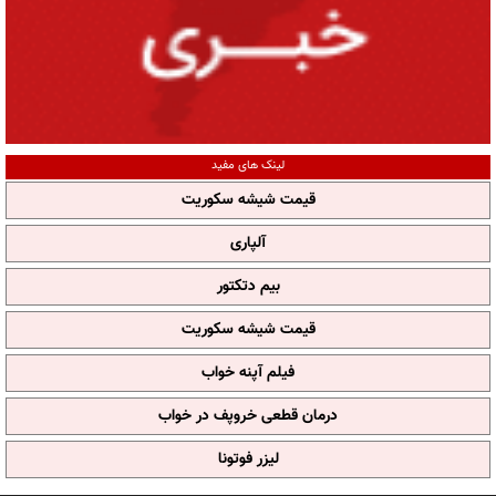
لینک های مفید
قیمت شیشه سکوریت
آلپاری
بیم دتکتور
قیمت شیشه سکوریت
فیلم آپنه خواب
درمان قطعی خروپف در خواب
لیزر فوتونا