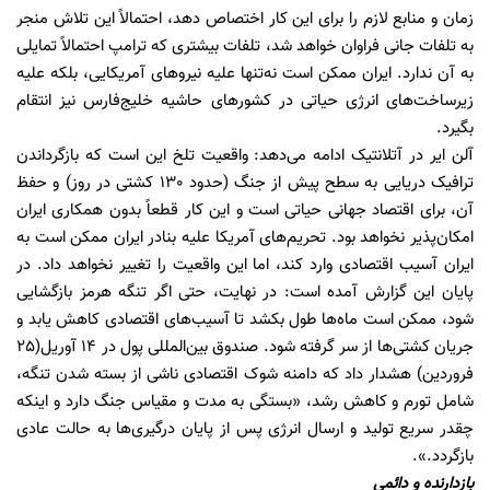
زمان و منابع لازم را برای این کار اختصاص دهد، احتمالاً این تلاش منجر
به تلفات جانی فراوان خواهد شد، تلفات بیشتری که ترامپ احتمالاً تمایلی
به آن ندارد. ایران ممکن است نه‌تنها علیه نیروهای آمریکایی، بلکه علیه
زیرساخت‌های انرژی حیاتی در کشورهای حاشیه خلیج‌فارس نیز انتقام
بگیرد.
آلن ایر در آتلانتیک ادامه می‌دهد: واقعیت تلخ این است که بازگرداندن
ترافیک دریایی به سطح پیش از جنگ (حدود 130 کشتی در روز) و حفظ
آن، برای اقتصاد جهانی حیاتی است و این کار قطعاً بدون همکاری ایران
امکان‌پذیر نخواهد بود. تحریم‌های آمریکا علیه بنادر ایران ممکن است به
ایران آسیب اقتصادی وارد کند، اما این واقعیت را تغییر نخواهد داد. در
پایان این گزارش آمده است: در نهایت، حتی اگر تنگه هرمز بازگشایی
شود، ممکن است ماه‌ها طول بکشد تا آسیب‌های اقتصادی کاهش یابد و
جریان کشتی‌ها از سر گرفته شود. صندوق بین‌المللی پول در 14 آوریل(25
فروردین) هشدار داد که دامنه شوک اقتصادی ناشی از بسته شدن تنگه،
شامل تورم و کاهش رشد، «بستگی به مدت و مقیاس جنگ دارد و اینکه
چقدر سریع تولید و ارسال انرژی پس از پایان درگیری‌ها به حالت عادی
بازگردد.».
بازدارنده و دائمی