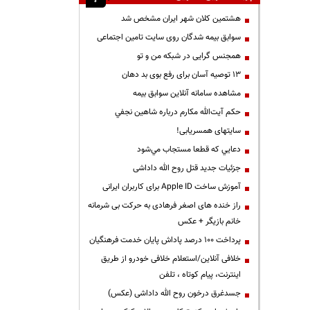
هشتمین کلان شهر ایران مشخص شد
سوابق بیمه شدگان روی سایت تامین اجتماعی
همجنس گرایی در شبکه من و تو
13 توصیه آسان برای رفع بوی بد دهان
مشاهده سامانه آنلاين سوابق بیمه
حكم آيت‌الله مكارم درباره شاهين نجفي
سایتهای همسریابی!
دعايي كه قطعا مستجاب مي‌شود
جزئیات جدید قتل روح الله داداشی
آموزش ساخت Apple ID برای کاربران ایرانی
راز خنده های اصغر فرهادی به حرکت بی شرمانه
خانم بازیگر + عکس
پرداخت ۱۰۰ درصد پاداش پایان خدمت فرهنگیان
خلافی آنلاین/استعلام خلافی خودرو از طریق
اینترنت، پیام کوتاه ، تلفن
جسدغرق درخون روح الله داداشی (عکس)