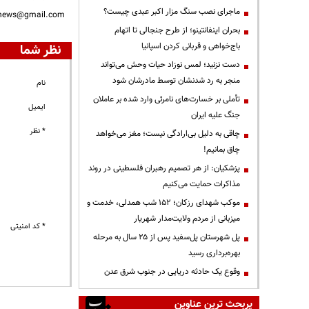
ماجرای نصب سنگ مزار اکبر عبدی چیست؟
nnews@gmail.com
بحران اینفانتینو؛ از طرح جنجالی تا اتهام
باج‌خواهی و قربانی کردن اسپانیا
نظر شما
دست نزنید؛ لمس نوزاد حیات وحش می‌تواند
منجر به رد شدنشان توسط مادرشان شود
نام
تأملی بر خسارت‌های نامرئی وارد شده بر عاملان
ایمیل
جنگ علیه ایران
* نظر
چاقی به دلیل بی‌ارادگی نیست؛ مغز می‌خواهد
چاق بمانیم!
پزشکیان: از هر تصمیم رهبران فلسطینی در روند
مذاکرات حمایت می‌کنیم
موکب شهدای رزکان؛ ۱۵۲ شب همدلی، خدمت و
میزبانی از مردم ولایت‌مدار شهریار
* کد امنیتی
پل شهرستان پل‌سفید پس از ۲۵ سال به مرحله
بهره‌برداری رسید
وقوع یک حادثه دریایی در جنوب شرق عدن
پربحث ترین عناوین