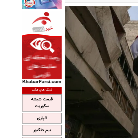
لینک های مفید
قیمت شیشه
سکوریت
آلپاری
بیم دتکتور