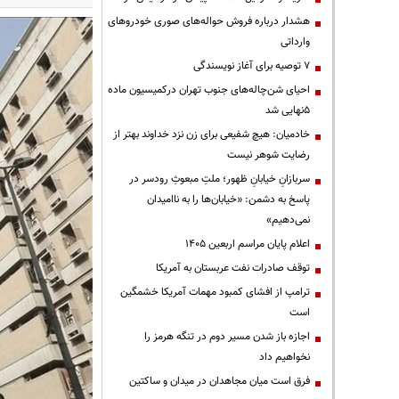
هشدار درباره فروش حواله‌های صوری خودروهای
وارداتی
۷ توصیه برای آغاز نویسندگی
احیای شن‌چاله‌های جنوب تهران درکمیسیون ماده
۵نهایی شد
خادمیان: هیچ شفیعی برای زن نزد خداوند بهتر از
رضایت شوهر نیست
سربازانِ خیابانِ ظهور؛ ملتِ مبعوثِ رودسر در
پاسخ به دشمن: «خیابان‌ها را به ناامیدان
نمی‌دهیم»
اعلام پایان مراسم اربعین ۱۴۰۵
توقف صادرات نفت عربستان به آمریکا
ترامپ از افشای کمبود مهمات آمریکا خشمگین
است
اجازه باز شدن مسیر دوم در تنگه هرمز را
نخواهیم داد
فرق است میان مجاهدان در میدان و ساکتین