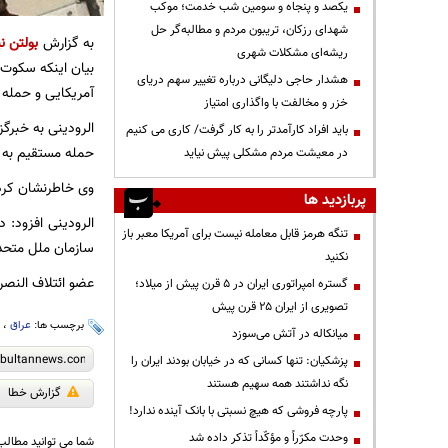
یکصد و پنجاه و سومین شب خدمت؛ موکب
شهدای رزکان، تریبون مردم و مطالبه‌گر حل
به گزارش
بولتن نی
ریشه‌ای مشکلات شهری
بیان اینکه سکوت 
هشدار حاجی دلیگانی درباره تغییر سهم دریای
آمریکایی و حمله ب
خزر و مخالفت با واگذاری امتیاز
الرودینی به خبرگ
باید افراد کارآمدتر را به کار گرفت/ کاری می کنیم
حمله مستقیم به 
در معیشت مردم مشکلی پیش نیاید
وی خاطرنشان کرد:
پربازدید ها
الرودینی افزود: 
تنگه هرمز قابل معامله نیست برای آمریکا معبر باز
سازمان ملل متحد،
نکنید
عضو ائتلاف النصر
گستره امپراتوری ایران در ۵ قرن پیش از میلاد؛
تصویری از ایران ۲۵ قرن پیش
برچسب ها:
عراق
،
ا
میانکاله در آتش می‌سوزد
پزشکیان: تنها کسانی که در خیابان بودند ایران را
نگه نداشتند همه سهیم هستند
گزارش خطا
پارچه فروشی که هیچ نسبتی با بانک آینده ندارد!
وحدت مکرّراً و مؤکّداً تذکر داده شد
شما می توانید مطالب 