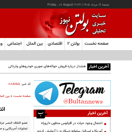
جمعه ۱۶ مرداد ۱۴۰۵
|
Friday , 07 August 2026
صفحه نخست
بولتن ۲
اقتصادی
بین الملل
اجتماعی
ور
آخرین اخبار
هشدار درباره فروش حواله‌های صوری خودروهای وارداتی
کد خبر:
۸۸۵۷۵۵
صفحه نخست
»
بین المل
ائت
آخرین اخبار
عضو ائتلاف النصر عرا
احتمال وجود حیات در اقیانوس مدفون «اروپا»
تجاوزات آمریکایی و 
آمریکا و اسرائیل سامانه «پیکان» را آزمایش کردند