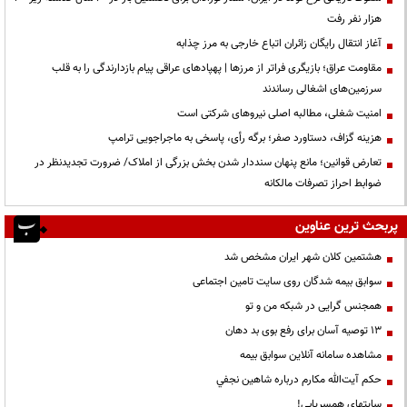
هزار نفر رفت
آغاز انتقال رایگان زائران اتباع خارجی به مرز چذابه
مقاومت عراق؛ بازیگری فراتر از مرزها | پهپادهای عراقی پیام بازدارندگی را به قلب
سرزمین‌های اشغالی رساندند
‌امنیت شغلی، مطالبه اصلی نیروهای شرکتی است
هزینه گزاف، دستاورد صفر؛ برگه رأی، پاسخی به ماجراجویی ترامپ
تعارض قوانین؛ مانع پنهان سنددار شدن بخش بزرگی از املاک/ ضرورت تجدیدنظر در
ضوابط احراز تصرفات مالکانه
پربحث ترین عناوین
هشتمین کلان شهر ایران مشخص شد
سوابق بیمه شدگان روی سایت تامین اجتماعی
همجنس گرایی در شبکه من و تو
13 توصیه آسان برای رفع بوی بد دهان
مشاهده سامانه آنلاين سوابق بیمه
حكم آيت‌الله مكارم درباره شاهين نجفي
سایتهای همسریابی!