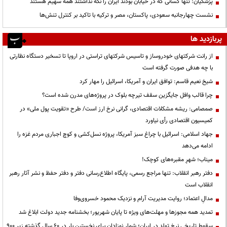
پزشکیان: تنها کسانی که در خیابان بودند ایران را نگه نداشتند همه سهیم هستند
نشست چهارجانبه سعودی، پاکستان، مصر و ترکیه با تاکید بر کنترل تنش‌ها
پربازدید ها
از رانت‌ شرکتهای خودروساز و تاسیس شرکتهای تراستی در اروپا تا تسخیر دستگاه نظارتی
با چه هدفی صورت گرفته است
شیخ نعیم قاسم: توافق ایران و آمریکا، اسرائیل را مهار کرد
چرا قالب وافل جایگزین سقف تیرچه بلوک در پروژه‌های مدرن شده است؟
صمصامی: ریشه مشکلات اقتصادی، گرانی نرخ ارز است/ طرح «تقویت پول ملی» در
کمیسیون اقتصادی رأی نیاورد
جهاد اسلامی: اسرائیل با چراغ سبز آمریکا، پروژه نسل‌کشی و کوچ اجباری مردم غزه را
ادامه می‌دهد
میناب؛ شهرِ مقبره‌های کوچک!
دفتر رهبر انقلاب: تنها مراجع رسمی، پایگاه اطلاع‌رسانی دفتر و دفتر حفظ و نشر آثار رهبر
انقلاب است
مدالِ اعتماد؛ روایت مدیریت آرام و نزدیک محمود خسروی‌وفا
تمدید همه مجوزها و مهلت‌های ویژه تا پایان شهریور؛ بخشنامه جدید دولت ابلاغ شد
سقوط تاریخی نرخ تولد در ایران؛ شمار نوزادان برای نخستین بار در ۶۰ سال گذشته زیر ۹۰۰