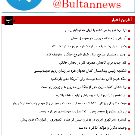
آخرین اخبار
ترامپ: ترجیح می‌دهم با ایران به توافق برسم
گزارشی از حادثه دریایی در سواحل عمان
ونس: ایرانی‌ها طرف بسیار دشواری برای مذاکره هستند
رویترز: هشدار صریح ایران خطر شروع جنگ را متوقف کرد
گام جدید برای کاهش مصرف گاز در بخش خانگی
شکنجه رئیس بیمارستان کمال عدوان غزه در زندان رژیم صهیونیستی
تنگه هرمز قابل معامله نیست برای آمریکا معبر باز نکنید
پیامدهای کنوانسیون خزر از واگذاری بحرین هم زیان‌بارتر است
از دشمن ذره ای امید خیرخواهی نباید داشته باشیم
موکب شهدای رزکان؛ ۱۵۲ شب همدلی، خدمت و میزبانی از مردم ولایت‌مدار شهریار
پل شهرستان پل‌سفید پس از ۲۵ سال به مرحله بهره‌برداری رسید
گستره امپراتوری ایران در ۵ قرن پیش از میلاد؛ تصویری از ایران ۲۵ قرن پیش
وحدت مکرّراً و مؤکّداً تذکر داده شد