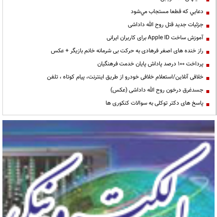
دعايي كه قطعا مستجاب مي‌شود
جزئیات جدید قتل روح الله داداشی
آموزش ساخت Apple ID برای کاربران ایرانی
راز خنده های اصغر فرهادی به حرکت بی شرمانه خانم بازیگر + عکس
پرداخت ۱۰۰ درصد پاداش پایان خدمت فرهنگیان
خلافی آنلاین/استعلام خلافی خودرو از طریق اینترنت، پیام کوتاه ، تلفن
جسدغرق درخون روح الله داداشی (عکس)
پاسخ های دکتر توکلی به سوالات کنکوری ها