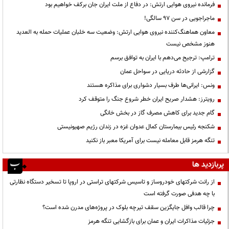
فرمانده نیروی هوایی ارتش: در دفاع از ملت ایران جان برکف خواهیم بود
ماجراجویی در سن ۹۷ سالگی!
معاون هماهنگ‌کننده نیروی هوایی ارتش: وضعیت سه خلبان عملیات حمله به العدید
هنوز مشخص نیست
ترامپ: ترجیح می‌دهم با ایران به توافق برسم
گزارشی از حادثه دریایی در سواحل عمان
ونس: ایرانی‌ها طرف بسیار دشواری برای مذاکره هستند
رویترز: هشدار صریح ایران خطر شروع جنگ را متوقف کرد
گام جدید برای کاهش مصرف گاز در بخش خانگی
شکنجه رئیس بیمارستان کمال عدوان غزه در زندان رژیم صهیونیستی
تنگه هرمز قابل معامله نیست برای آمریکا معبر باز نکنید
پربازدید ها
از رانت‌ شرکتهای خودروساز و تاسیس شرکتهای تراستی در اروپا تا تسخیر دستگاه نظارتی
با چه هدفی صورت گرفته است
چرا قالب وافل جایگزین سقف تیرچه بلوک در پروژه‌های مدرن شده است؟
جزئیات مذاکرات ایران و عمان برای بازگشایی تنگه هرمز