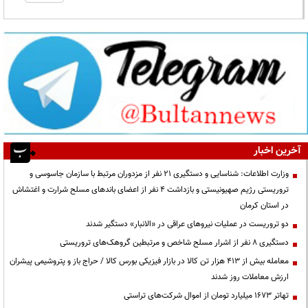
آخرین اخبار
وزارت اطلاعات: شناسایی و دستگیری ۲۱ نفر از مزدوران مرتبط با سازمان جاسوسی و
تروریستی رژیم صهیونیستی و بازداشت ۴ نفر از اعضای باندهای مسلح شرارت و اغتشاش
در استان کرمان
دو تروریست در عملیات نیروهای عراقی در «الانبار» دستگیر شدند
دستگیری ۸ نفر از اشرار مسلح شاخص و مرتبطین گروهک‌های تروریستی
معامله بیش از ۴۱۳ هزار تن کالا در بازار فیزیکی بورس کالا / حراج باز و پتروشیمی پیشران
ارزش معاملات روز شدند
تهاتر ۱۶۷۳ میلیارد تومان از اموال شرکت‌های تراستی