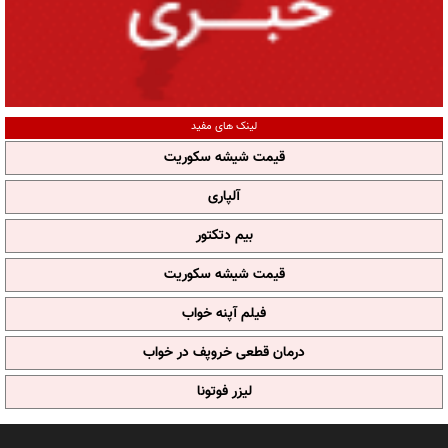
لینک های مفید
قیمت شیشه سکوریت
آلپاری
بیم دتکتور
قیمت شیشه سکوریت
فیلم آپنه خواب
درمان قطعی خروپف در خواب
لیزر فوتونا