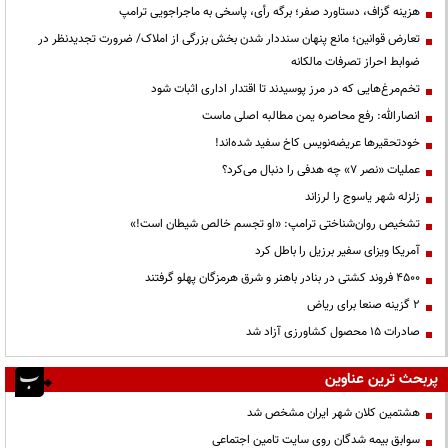
هزینه گزاف، دستاورد صفر؛ برگه رأی، پاسخی به ماجراجویی ترامپ
تعارض قوانین؛ مانع پنهان سنددار شدن بخش بزرگی از املاک/ ضرورت تجدیدنظر در
ضوابط احراز تصرفات مالکانه
تخم‌مرغ‌هایی که در مرز پوسیدند تا اقتدار اداری اثبات شود
انصارالله: رفع محاصره یمن مطالبه اصلی ماست
خودتحقیرها عریضه‌نویس کاخ سفید شده‌اند!
عملیات «نصر ۷» چه هدفی را دنبال می‌کرد؟
زلزله شهر یاسوج را لرزاند
تشخیص روان‌شناختی ترامپ: «او تجسم خالص شیطان است!»
آمریکا ویزای سفیر برزیل را باطل کرد
۴۵۰۰ فروند کشتی در بنادر باهنر و شرق هرمزگان پهلو گرفتند
۲ گزینه صنعا برای ریاض
صادرات ۱۵ محصول کشاورزی آزاد شد
پربحث ترین عناوین
هشتمین کلان شهر ایران مشخص شد
سوابق بیمه شدگان روی سایت تامین اجتماعی