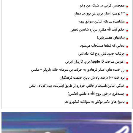
همجنس گرایی در شبکه من و تو
13 توصیه آسان برای رفع بوی بد دهان
مشاهده سامانه آنلاين سوابق بیمه
حكم آيت‌الله مكارم درباره شاهين نجفي
سایتهای همسریابی!
دعايي كه قطعا مستجاب مي‌شود
جزئیات جدید قتل روح الله داداشی
آموزش ساخت Apple ID برای کاربران ایرانی
راز خنده های اصغر فرهادی به حرکت بی شرمانه خانم بازیگر + عکس
پرداخت ۱۰۰ درصد پاداش پایان خدمت فرهنگیان
خلافی آنلاین/استعلام خلافی خودرو از طریق اینترنت، پیام کوتاه ، تلفن
جسدغرق درخون روح الله داداشی (عکس)
پاسخ های دکتر توکلی به سوالات کنکوری ها