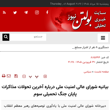
پنجشنبه ۱۵ مرداد ۱۴۰۵
|
Thursday , 06 August 2026
از
و
ته
دستگیری ۸ نفر از اشرار مسلح شاخص و مرتبطین گروهک‌های تروریستی
ن
نو
کد خبر:
۸۸۵۶۹۴
تاریخ انتشار:
۲۹ فروردين ۱۴۰۵ - ۲۱:۲۸
صفحه نخست
»
سیاسی
‍‍‍ پ
پ
بیانیه شورای عالی امنیت ملی درباره آخرین تحولات مذاکرات
پایان جنگ تحمیلی سوم
دبیرخانه شورای عالی امنیت ملی با یادآوری توصیه‌های رهبر معظم انقلاب