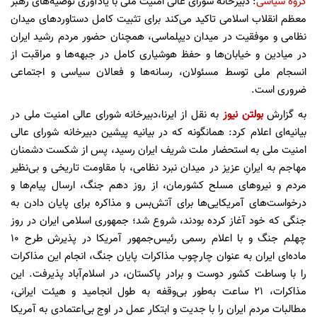
گروه سیاسی
: دبیرخانه شورای عالی امنیت ملی با یادآوری توصیه‌های رهبر
معظم انقلاب اسلامی تاکید می‌کند برای تثبیت کامل دستاوردهای میدان
نظامی و موفقیت در میدان دیپلماسی، همچنان حضور مردم رشید ایران
در میادین و خیابان‌ها و حفظ هوشیاری کامل در جبهه‌ها و مراقبت از
انسجام ملی توسط مسئولان، رسانه‌ها و فعالان سیاسی و اجتماعی
ضروری است.
به گزارش
بولتن نیوز
به نقل از ایرنا،دبیرخانه شورای عالی امنیت ملی در
بیانیه‌ای اعلام کرد: همانگونه که در بیانیه پیشین دبیرخانه شورای عالی
امنیت ملی به استحضار ملت شریف ایران رسید، پس از شکست دشمنان
مهاجم به ایرانِ عزیز در میدان نبرد نظامی، با مقاومت تاریخی و بی‌نظیر
مردم و نیروهای مسلح کشورمان، از روز دهم جنگ، ارسال پیام‌ها و
درخواست‌های آمریکایی‌ها برای آتش‌بس و مذاکره برای پایان دادن به
جنگی که خود آغاز کرده بودند، شروع شد؛ جمهوری اسلامی ایران در روز
چهلم جنگ و با اعلام رسمی رئیس‌جمهور آمریکا در پذیرش طرح ۱۰
ماده‌ای ایران به عنوان چارچوب مذاکرات پایان جنگ، انجام این مذاکرات
را با وساطت کشور دوست و برادر پاکستان، در اسلام‌آباد پذیرفت. این
مذاکرات، ۲۱ ساعت به‌طور بی‌وقفه به طول انجامید و هیئت ایرانی،
مطالبات مردم ایران را با جدیت و ابتکار عمل در اوج بی‌اعتمادی به آمریکا