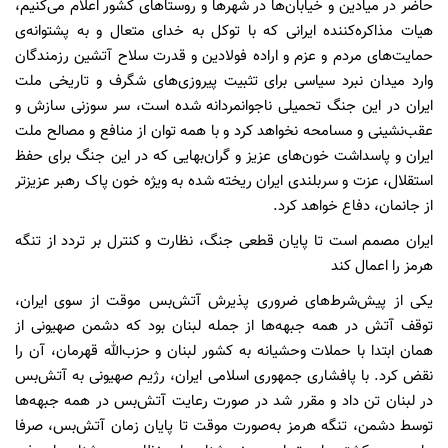
حاضر در میادین و خیابان‌ها در شهرها و روستاهای کشور اعلام می‌کنیم،
هیات مذاکره‌کننده ایرانی که با توکل به خدای متعال و به پشتوانه‌ی
حمایت‌های مردم و عزم و اراده فولادین و قدرت سلاح آتشین رزمندگان
وارد میدان نبرد سیاسی برای تثبیت پیروزی‌های شگرف و تاریخی ملت
ایران در این جنگ تحمیلی ناجوانمردانه شده است، سر سوزنی سازش و
عقب‌نشینی و مسامحه نخواهد کرد و با همه توان از منافع و مصالح ملت
ایران و پاسداشت خون‌های عزیز و گران‌بهایی که در این جنگ برای حفظ
استقلال، عزت و سربلندی ایران ریخته شده به ویژه خون پاک رهبر عزیزتر
از جانمان، دفاع خواهد کرد.
ایران مصمم است تا پایان قطعی جنگ، نظارت و کنترل بر تردد از تنگه
هرمز را اعمال کند
یکی از پیش‌شرط‌های ضروری پذیرش آتش‌بس موقت از سوی ایران،
توقف آتش در همه جبهه‌ها از جمله لبنان بود که دشمن صهیونی از
همان ابتدا با حملات وحشیانه به کشور لبنان و حزب‌الله قهرمان، آن را
نقض کرد. با پافشاری جمهوری اسلامی ایران، رژیم صهیونی به آتش‌بس
در لبنان تن داد و مقرر شد در صورت رعایت آتش‌بس در همه جبهه‌ها
توسط دشمن، تنگه هرمز به‌صورت موقت تا پایان زمان آتش‌بس، صرفا