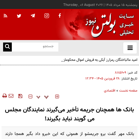
پنجشنبه ۱۵ مرداد ۱۴۰۵
|
Thursday , 06 August 2026
از
و
ته
امید مالباختگان رمزارز آبکی به فروش اموال محکومان
ن
نو
کد خبر:
۸۸۵۶۰۹
تاریخ انتشار:
۲۸ فروردين ۱۴۰۵ - ۱۲:۳۴
صفحه نخست
»
اقتصادی
‍‍‍ پ
پ
بانک ها همچنان جریمه تأخیر می‌گیرند نمایندگان مجلس
می گویند نباید بگیرند!
بانک مهر گفت برو جریمشو از همونی که این خبرو داد بگیر همجا دارند