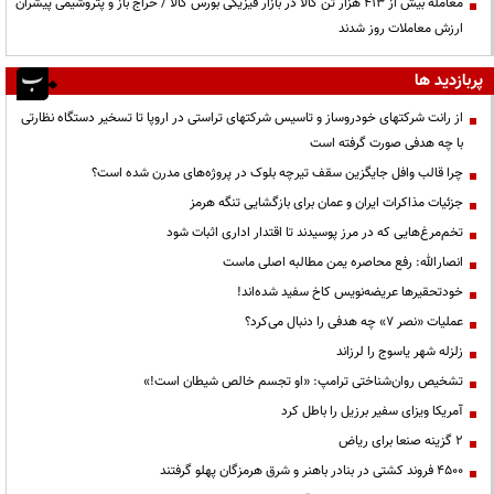
معامله بیش از ۴۱۳ هزار تن کالا در بازار فیزیکی بورس کالا / حراج باز و پتروشیمی پیشران
ارزش معاملات روز شدند
پربازدید ها
از رانت‌ شرکتهای خودروساز و تاسیس شرکتهای تراستی در اروپا تا تسخیر دستگاه نظارتی
با چه هدفی صورت گرفته است
چرا قالب وافل جایگزین سقف تیرچه بلوک در پروژه‌های مدرن شده است؟
جزئیات مذاکرات ایران و عمان برای بازگشایی تنگه هرمز
تخم‌مرغ‌هایی که در مرز پوسیدند تا اقتدار اداری اثبات شود
انصارالله: رفع محاصره یمن مطالبه اصلی ماست
خودتحقیرها عریضه‌نویس کاخ سفید شده‌اند!
عملیات «نصر ۷» چه هدفی را دنبال می‌کرد؟
زلزله شهر یاسوج را لرزاند
تشخیص روان‌شناختی ترامپ: «او تجسم خالص شیطان است!»
آمریکا ویزای سفیر برزیل را باطل کرد
۲ گزینه صنعا برای ریاض
۴۵۰۰ فروند کشتی در بنادر باهنر و شرق هرمزگان پهلو گرفتند