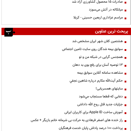
صادرات ۱۵ محصول کشاورزی آزاد شد
میانکاله در آتش می‌سوزد
مراسم عزاداری اربعین حسینی - کربلا
پربحث ترین عناوین
هشتمین کلان شهر ایران مشخص شد
سوابق بیمه شدگان روی سایت تامین اجتماعی
همجنس گرایی در شبکه من و تو
13 توصیه آسان برای رفع بوی بد دهان
مشاهده سامانه آنلاين سوابق بیمه
حكم آيت‌الله مكارم درباره شاهين نجفي
سایتهای همسریابی!
دعايي كه قطعا مستجاب مي‌شود
جزئیات جدید قتل روح الله داداشی
آموزش ساخت Apple ID برای کاربران ایرانی
راز خنده های اصغر فرهادی به حرکت بی شرمانه خانم بازیگر + عکس
پرداخت ۱۰۰ درصد پاداش پایان خدمت فرهنگیان