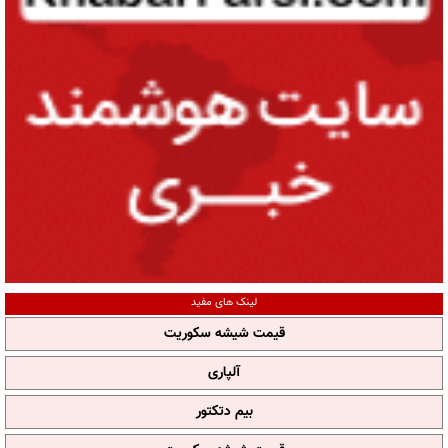
لینک های مفید
قیمت شیشه سکوریت
آلپاری
بیم دتکتور