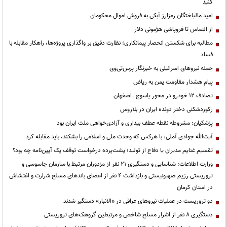
کنید
امید مالباختگان رمزارز آبکی به فروش اموال محکومان
از التماس تا فروپاشی هژمونی دلار
مطالبه برای شکستن انحصار پیمانکاری؛ نظارت دقیق بر واگذاری پروژه‌ها، راهکار مقابله با
فساد
حمله نیروهای اسرائیلی به خبرنگار پرس‌تی‌وی
پیام هشدار مقاومت یمن به ریاض
تصادف ۱۲ خودرو در محور یاسوج ـ اصفهان
رکوردشکنی دختر دونده ایران در بلاروس
پزشکیان: مشروطه نقطه عطف بیداری و آزادی‌خواهی ملت ایران بود
آیت‌الله جوادی آملی: با هرکس که وحدت ملی و اسلامی را بشکند، باید مقابله کرد
تقسیم غنایم مدیران یا دفاع از تولید؛ پشت‌پرده درخواست توقف یک آیین‌نامه چه بود؟
وزارت اطلاعات: شناسایی و دستگیری ۲۱ نفر از مزدوران مرتبط با سازمان جاسوسی و
تروریستی رژیم صهیونیستی و بازداشت ۴ نفر از اعضای باندهای مسلح شرارت و اغتشاش
در استان کرمان
دو تروریست در عملیات نیروهای عراقی در «الانبار» دستگیر شدند
دستگیری ۸ نفر از اشرار مسلح شاخص و مرتبطین گروهک‌های تروریستی