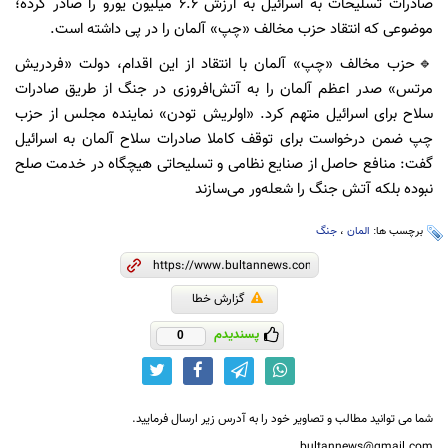
صادرات تسلیحات به اسرائیل به ارزش ۶.۶ میلیون یورو را صادر کرده؛
موضوعی که انتقاد حزب مخالف «چپ» آلمان را در پی داشته است.
🔹حزب مخالف «چپ» آلمان با انتقاد از این اقدام، دولت «فردریش
مرتس» صدر اعظم آلمان را به آتش‌افروزی در جنگ از طریق صادرات
سلاح برای اسرائیل متهم کرد. «اولریش تودن» نماینده مجلس از حزب
چپ ضمن درخواست برای توقف کاملا صادرات سلاح آلمان به اسرائیل
گفت: منافع حاصل از صنایع نظامی و تسلیحاتی هیچگاه در خدمت صلح
نبوده بلکه آتش جنگ را شعله‌ور می‌سازند
برچسب ها:
المان
،
جنگ
گزارش خطا
پسندیدم
0
شما می توانید مطالب و تصاویر خود را به آدرس زیر ارسال فرمایید.
bultannews@gmail.com