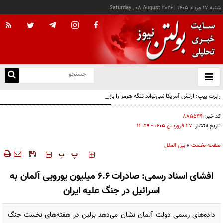
شنبه ۱۷ مرداد ۱۴۰۵
|
Saturday , 08 August 2026
از
و
ته
رابرت پیپ: ارتش آمریکا نمی‌تواند تنگه هرمز را باز کند
ن
نو
کد خبر:
۸۸۵۵۴۹
تاریخ انتشار:
۲۷ فروردين ۱۴۰۵ - ۱۲:۵۹
صفحه نخست
»
بین الملل
‍‍‍ پ
پ
افشای اسناد رسمی: صادرات 6.6 میلیون یورویی آلمان به
اسرائیل در جنگ علیه ایران
داده‌های رسمی دولت آلمان نشان می‌دهد برلین در هفته‌های نخست جنگ