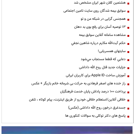
هشتمین کلان شهر ایران مشخص شد
سوابق بیمه شدگان روی سایت تامین اجتماعی
همجنس گرایی در شبکه من و تو
13 توصیه آسان برای رفع بوی بد دهان
مشاهده سامانه آنلاين سوابق بیمه
حكم آيت‌الله مكارم درباره شاهين نجفي
سایتهای همسریابی!
دعايي كه قطعا مستجاب مي‌شود
جزئیات جدید قتل روح الله داداشی
آموزش ساخت Apple ID برای کاربران ایرانی
راز خنده های اصغر فرهادی به حرکت بی شرمانه خانم بازیگر + عکس
پرداخت ۱۰۰ درصد پاداش پایان خدمت فرهنگیان
خلافی آنلاین/استعلام خلافی خودرو از طریق اینترنت، پیام کوتاه ، تلفن
جسدغرق درخون روح الله داداشی (عکس)
پاسخ های دکتر توکلی به سوالات کنکوری ها