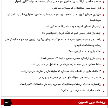
هشدار حاجی دلیگانی درباره تغییر سهم دریای خزر و مخالفت با واگذاری امتیاز
فرق است میان مجاهدان در میدان و ساکتین
سربازانِ خیابانِ ظهور؛ ملتِ مبعوثِ رودسر در پاسخ به دشمن: «خیابان‌ها را به ناامیدان
نمی‌دهیم»
ترامپ از افشای کمبود مهمات آمریکا خشمگین است
اجازه باز شدن مسیر دوم در تنگه هرمز را نخواهیم داد
یکصد و پنجاه و سومین شب خدمت؛ موکب شهدای رزکان، تریبون مردم و مطالبه‌گر حل
ریشه‌ای مشکلات شهری
اعلام پایان مراسم اربعین ۱۴۰۵
پایان طرح ترافیکی اربعین پلیس با ثبت ۶۷ میلیون تردد
سامانه‌های تامین اجتماعی بدون قطعی و اختلال در دسترس است
3 اشتباه رایج در انتخاب رنگ صنعتی که هزینه‌اش را سال‌ها می‌پردازید...
هشدار درباره فروش حواله‌های صوری خودروهای وارداتی
پزشکیان: خدمت بی‌منت و مشارکت مردمی، پایه حل مشکلات کشور است
توقف صادرات نفت عربستان به آمریکا
پربحث ترین عناوین