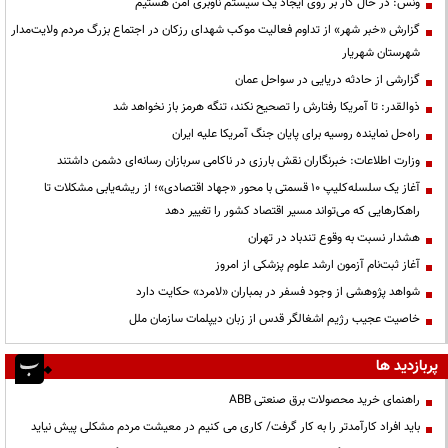
ونس: در حال کار بر روی ایجاد یک سیستم ناوبری امن هستیم
گزارش «خبر شهر» از تداوم فعالیت موکب شهدای رزکان در اجتماع بزرگ مردم ولایت‌مدار
شهرستان شهریار
گزارشی از حادثه دریایی در سواحل عمان
ذوالقدر: تا آمریکا رفتارش را تصحیح نکند، تنگه هرمز باز نخواهد شد
راه‌حل نماینده روسیه برای پایان جنگ آمریکا علیه ایران
وزارت اطلاعات: خبرنگاران نقش بارزی در ناکامی سربازان رسانه‌ای دشمن داشتند
آغاز یک سلسله‌کلیپ ۱۰ قسمتی با محور «جهاد اقتصادی»؛ از ریشه‌یابی مشکلات تا
راهکارهایی که می‌تواند مسیر اقتصاد کشور را تغییر دهد
هشدار نسبت به وقوع تندباد در تهران
آغاز ثبت‌نام آزمون ارشد علوم پزشکی از امروز
شواهد پژوهشی از وجود فسفر در بمباران «لامرد» حکایت دارد
خاصیت عجیب رژیم اشغالگر قدس از زبان دیپلمات سازمان ملل
پربازدید ها
راهنمای خرید محصولات برق صنعتی ABB
باید افراد کارآمدتر را به کار گرفت/ کاری می کنیم در معیشت مردم مشکلی پیش نیاید