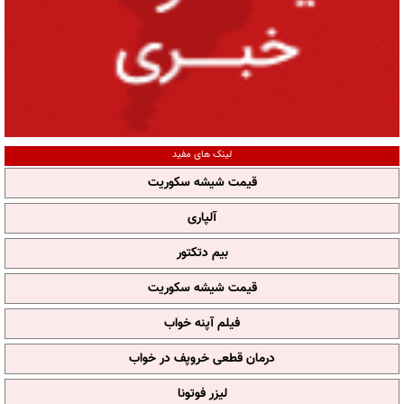
لینک های مفید
قیمت شیشه سکوریت
آلپاری
بیم دتکتور
قیمت شیشه سکوریت
فیلم آپنه خواب
درمان قطعی خروپف در خواب
لیزر فوتونا