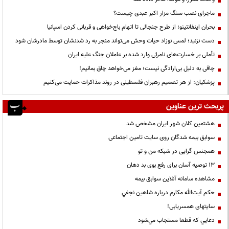
ماجرای نصب سنگ مزار اکبر عبدی چیست؟
بحران اینفانتینو؛ از طرح جنجالی تا اتهام باج‌خواهی و قربانی کردن اسپانیا
دست نزنید؛ لمس نوزاد حیات وحش می‌تواند منجر به رد شدنشان توسط مادرشان شود
تأملی بر خسارت‌های نامرئی وارد شده بر عاملان جنگ علیه ایران
چاقی به دلیل بی‌ارادگی نیست؛ مغز می‌خواهد چاق بمانیم!
پزشکیان: از هر تصمیم رهبران فلسطینی در روند مذاکرات حمایت می‌کنیم
پربحث ترین عناوین
هشتمین کلان شهر ایران مشخص شد
سوابق بیمه شدگان روی سایت تامین اجتماعی
همجنس گرایی در شبکه من و تو
13 توصیه آسان برای رفع بوی بد دهان
مشاهده سامانه آنلاين سوابق بیمه
حكم آيت‌الله مكارم درباره شاهين نجفي
سایتهای همسریابی!
دعايي كه قطعا مستجاب مي‌شود