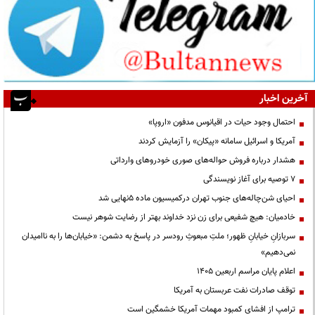
آخرین اخبار
احتمال وجود حیات در اقیانوس مدفون «اروپا»
آمریکا و اسرائیل سامانه «پیکان» را آزمایش کردند
هشدار درباره فروش حواله‌های صوری خودروهای وارداتی
۷ توصیه برای آغاز نویسندگی
احیای شن‌چاله‌های جنوب تهران درکمیسیون ماده ۵نهایی شد
خادمیان: هیچ شفیعی برای زن نزد خداوند بهتر از رضایت شوهر نیست
سربازانِ خیابانِ ظهور؛ ملتِ مبعوثِ رودسر در پاسخ به دشمن: «خیابان‌ها را به ناامیدان
نمی‌دهیم»
اعلام پایان مراسم اربعین ۱۴۰۵
توقف صادرات نفت عربستان به آمریکا
ترامپ از افشای کمبود مهمات آمریکا خشمگین است