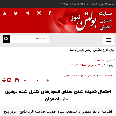
جمعه ۱۶ مرداد ۱۴۰۵
|
Friday , 07 August 2026
از
و
ته
پایان طرح ترافیکی اربعین پلیس با ثبت ۶۷ میلیون تردد
ن
نو
کد خبر:
۸۸۵۵۴۳
تاریخ انتشار:
۲۷ فروردين ۱۴۰۵ - ۱۲:۲۲
صفحه نخست
»
اجتماعی
»
حوادث و انتظامی
‍‍‍ پ
پ
احتمال شنیده شدن صدای انفجارهای کنترل شده درشرق
استان اصفهان
اطلاعیه روابط عمومی و تبلیغات سپاه حضرت صاحب الزمان(عج):امروز پنج