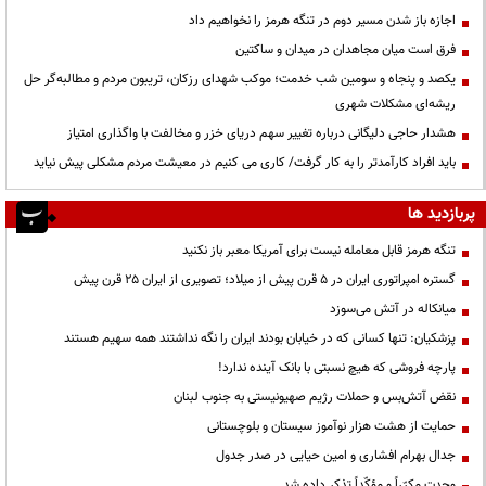
اجازه باز شدن مسیر دوم در تنگه هرمز را نخواهیم داد
فرق است میان مجاهدان در میدان و ساکتین
یکصد و پنجاه و سومین شب خدمت؛ موکب شهدای رزکان، تریبون مردم و مطالبه‌گر حل
ریشه‌ای مشکلات شهری
هشدار حاجی دلیگانی درباره تغییر سهم دریای خزر و مخالفت با واگذاری امتیاز
باید افراد کارآمدتر را به کار گرفت/ کاری می کنیم در معیشت مردم مشکلی پیش نیاید
پربازدید ها
تنگه هرمز قابل معامله نیست برای آمریکا معبر باز نکنید
گستره امپراتوری ایران در ۵ قرن پیش از میلاد؛ تصویری از ایران ۲۵ قرن پیش
میانکاله در آتش می‌سوزد
پزشکیان: تنها کسانی که در خیابان بودند ایران را نگه نداشتند همه سهیم هستند
پارچه فروشی که هیچ نسبتی با بانک آینده ندارد!
نقض آتش‌بس و حملات رژیم صهیونیستی به جنوب لبنان
حمایت از هشت هزار نوآموز سیستان و بلوچستانی
جدال بهرام افشاری و امین حیایی در صدر جدول
وحدت مکرّراً و مؤکّداً تذکر داده شد