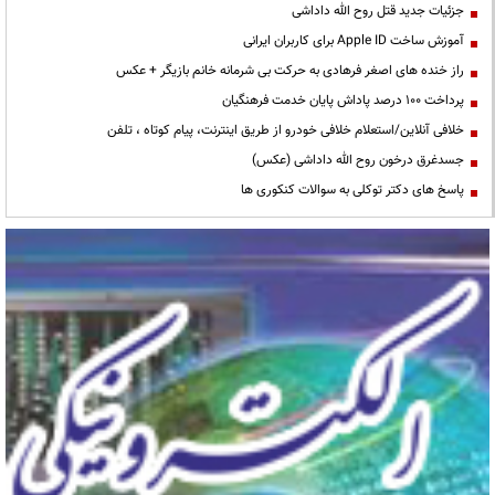
جزئیات جدید قتل روح الله داداشی
آموزش ساخت Apple ID برای کاربران ایرانی
راز خنده های اصغر فرهادی به حرکت بی شرمانه خانم بازیگر + عکس
پرداخت ۱۰۰ درصد پاداش پایان خدمت فرهنگیان
خلافی آنلاین/استعلام خلافی خودرو از طریق اینترنت، پیام کوتاه ، تلفن
جسدغرق درخون روح الله داداشی (عکس)
پاسخ های دکتر توکلی به سوالات کنکوری ها