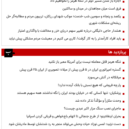
اجازه باز شدن مسیر دوم در تنگه هرمز را نخواهیم داد
فرق است میان مجاهدان در میدان و ساکتین
یکصد و پنجاه و سومین شب خدمت؛ موکب شهدای رزکان، تریبون مردم و مطالبه‌گر حل
ریشه‌ای مشکلات شهری
هشدار حاجی دلیگانی درباره تغییر سهم دریای خزر و مخالفت با واگذاری امتیاز
باید افراد کارآمدتر را به کار گرفت/ کاری می کنیم در معیشت مردم مشکلی پیش نیاید
پربازدید ها
تنگه هرمز قابل معامله نیست برای آمریکا معبر باز نکنید
گستره امپراتوری ایران در ۵ قرن پیش از میلاد؛ تصویری از ایران ۲۵ قرن پیش
میانکاله در آتش می‌سوزد
پارچه فروشی که هیچ نسبتی با بانک آینده ندارد!
پزشکیان: تنها کسانی که در خیابان بودند ایران را نگه نداشتند همه سهیم هستند
وحدت مکرّراً و مؤکّداً تذکر داده شد
ماجرای نصب سنگ مزار اکبر عبدی چیست؟
بحران اینفانتینو؛ از طرح جنجالی تا اتهام باج‌خواهی و قربانی کردن اسپانیا
دست نزنید؛ لمس نوزاد حیات وحش می‌تواند منجر به رد شدنشان توسط مادرشان شود