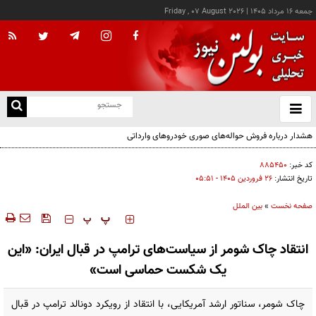
جمعه ۱۶ مرداد ۱۴۰۵
|
Friday , 07 August 2026
از
و
ته
هشدار درباره فروش حواله‌های صوری خودروهای وارداتی
ن
نو
کد خبر:
۸۸۵۴۵۰
تاریخ انتشار:
۲۶ فروردين ۱۴۰۵ - ۰۵:۵۱
صفحه نخست
»
بین الملل
‍‍‍ پ
پ
انتقاد چاک شومر از سیاست‌های ترامپ در قبال ایران: «این
یک شکست حماسی است»
چاک شومر، سناتور ارشد آمریکایی، با انتقاد از رویکرد دونالد ترامپ در قبال