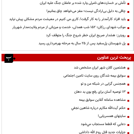
تأملی بر خسارت‌های نامرئی وارد شده بر عاملان جنگ علیه ایران
چاقی به دلیل بی‌ارادگی نیست؛ مغز می‌خواهد چاق بمانیم!
باید افراد کارآمدتر را به کار گرفت/ کاری می کنیم در معیشت مردم مشکلی پیش نیاید
موکب شهدای رزکان؛ ۱۵۲ شب همدلی، خدمت و میزبانی از مردم ولایت‌مدار شهریار
رویترز: هشدار صریح ایران خطر شروع جنگ را متوقف کرد
پل شهرستان پل‌سفید پس از ۲۵ سال به مرحله بهره‌برداری رسید
پربحث ترین عناوین
هشتمین کلان شهر ایران مشخص شد
سوابق بیمه شدگان روی سایت تامین اجتماعی
همجنس گرایی در شبکه من و تو
13 توصیه آسان برای رفع بوی بد دهان
مشاهده سامانه آنلاين سوابق بیمه
حكم آيت‌الله مكارم درباره شاهين نجفي
سایتهای همسریابی!
دعايي كه قطعا مستجاب مي‌شود
جزئیات جدید قتل روح الله داداشی