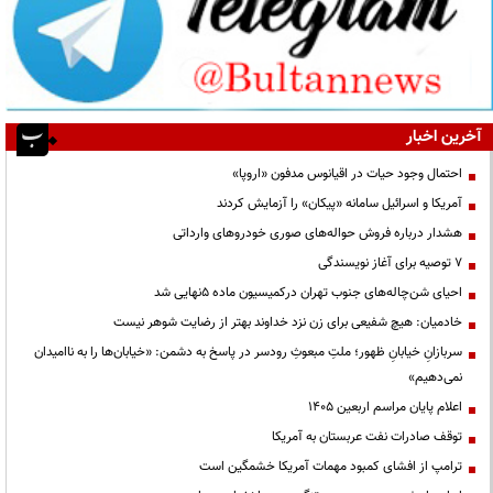
آخرین اخبار
احتمال وجود حیات در اقیانوس مدفون «اروپا»
آمریکا و اسرائیل سامانه «پیکان» را آزمایش کردند
هشدار درباره فروش حواله‌های صوری خودروهای وارداتی
۷ توصیه برای آغاز نویسندگی
احیای شن‌چاله‌های جنوب تهران درکمیسیون ماده ۵نهایی شد
خادمیان: هیچ شفیعی برای زن نزد خداوند بهتر از رضایت شوهر نیست
سربازانِ خیابانِ ظهور؛ ملتِ مبعوثِ رودسر در پاسخ به دشمن: «خیابان‌ها را به ناامیدان
نمی‌دهیم»
اعلام پایان مراسم اربعین ۱۴۰۵
توقف صادرات نفت عربستان به آمریکا
ترامپ از افشای کمبود مهمات آمریکا خشمگین است