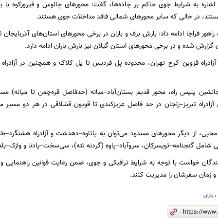
شاره به شرایط جوی حاکم بر جاده‌ها، گفت: محورهای چالوس و فیروزکوه با بار
هستند، در حالی که سایر محورهای شمالی فاقد مداخلات جوی هستند.
راهور فراجا ادامه داد: بارش برف و باران در برخی محورهای استان‌های آذربایجان 
 گزارش شده و در برخی محورهای استان گیلان نیز بارش باران ادامه دارد.
 آزادراه قزوین–کرج–تهران، محدوده پل فردیس تا پل کلاک و همچنین در آزادراه 
نشین پلیس راه، محور قدیم بستان‌آباد–میانه (حدفاصل قره‌چمن تا میانه) مسد
آزادراه تبریز–زنجان در حد فاصل عزیزکندی تا قویون قشلاقی در هر دو مسیر 
حبی، از دیگر محورهای مسدود می‌توان به پاتاوه–دهدشت و آزادراه هشتگرد–طا
ی شامل گنجنامه–تویسرکان، سروآباد–پاوه (گردنه تته)، سی‌سخت–پادنا و وازک–بلد
انندگان خواست با توجه به شرایط ترافیکی و جوی، ضمن رعایت قوانین راهنمایی و ر
 زمان سفرشان را مدیریت کنند.
باران