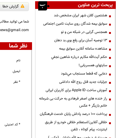
پربحث ترین عناوین
گزارش خطا
هشتمین کلان شهر ایران مشخص شد
شما می توانید مطالب 
سوابق بیمه شدگان روی سایت تامین اجتماعی
nnews@gmail.com
همجنس گرایی در شبکه من و تو
13 توصیه آسان برای رفع بوی بد دهان
نظر شما
مشاهده سامانه آنلاين سوابق بیمه
حكم آيت‌الله مكارم درباره شاهين نجفي
نام
سایتهای همسریابی!
ایمیل
دعايي كه قطعا مستجاب مي‌شود
جزئیات جدید قتل روح الله داداشی
* نظر
آموزش ساخت Apple ID برای کاربران ایرانی
راز خنده های اصغر فرهادی به حرکت بی شرمانه
خانم بازیگر + عکس
پرداخت ۱۰۰ درصد پاداش پایان خدمت فرهنگیان
خلافی آنلاین/استعلام خلافی خودرو از طریق
* کد امنیتی
اینترنت، پیام کوتاه ، تلفن
جسدغرق درخون روح الله داداشی (عکس)