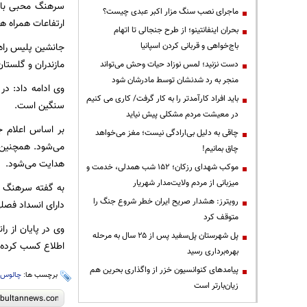
سرهنگ محبی با ا
ماجرای نصب سنگ مزار اکبر عبدی چیست؟
ارتفاعات همراه 
بحران اینفانتینو؛ از طرح جنجالی تا اتهام
باج‌خواهی و قربانی کردن اسپانیا
جانشین پلیس راه 
مازندران و گلستان
دست نزنید؛ لمس نوزاد حیات وحش می‌تواند
منجر به رد شدنشان توسط مادرشان شود
وی ادامه داد: در
باید افراد کارآمدتر را به کار گرفت/ کاری می کنیم
سنگین است.
در معیشت مردم مشکلی پیش نیاید
بر اساس اعلام جا
چاقی به دلیل بی‌ارادگی نیست؛ مغز می‌خواهد
می‌شود. همچنین 
چاق بمانیم!
هدایت می‌شود.
موکب شهدای رزکان؛ ۱۵۲ شب همدلی، خدمت و
میزبانی از مردم ولایت‌مدار شهریار
به گفته سرهنگ م
رویترز: هشدار صریح ایران خطر شروع جنگ را
دارای انسداد فصل
متوقف کرد
وی در پایان از ر
پل شهرستان پل‌سفید پس از ۲۵ سال به مرحله
اطلاع کسب کرده و
بهره‌برداری رسید
پیامدهای کنوانسیون خزر از واگذاری بحرین هم
برچسب ها:
چالوس
،
زیان‌بارتر است