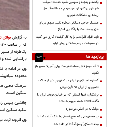
یکصد و پنجاه و سومین شب خدمت؛ موکب
شهدای رزکان، تریبون مردم و مطالبه‌گر حل
ریشه‌ای مشکلات شهری
هشدار حاجی دلیگانی درباره تغییر سهم دریای
خزر و مخالفت با واگذاری امتیاز
باید افراد کارآمدتر را به کار گرفت/ کاری می کنیم
به گزارش
بولتن نی
در معیشت مردم مشکلی پیش نیاید
پربازدید ها
بازگشایی شده و ت
تنگه هرمز قابل معامله نیست برای آمریکا معبر باز
وی در ادامه با 
نکنید
محدوده سیاه‌بیشه
گستره امپراتوری ایران در ۵ قرن پیش از میلاد؛
سرهنگ محبی همچنی
تصویری از ایران ۲۵ قرن پیش
سنگین است.
پزشکیان: تنها کسانی که در خیابان بودند ایران را
نگه نداشتند همه سهیم هستند
جانشین پلیس راه 
میانکاله در آتش می‌سوزد
سفید سنگین است،
پارچه فروشی که هیچ نسبتی با بانک آینده ندارد!
وی افزود: تردد د
وحدت مکرّراً و مؤکّداً تذکر داده شد