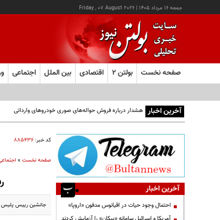
جمعه ۱۶ مرداد ۱۴۰۵
|
Friday , 07 August 2026
صفحه نخست
بولتن ۲
اقتصادی
بین الملل
اجتماعی
ور
آخرین اخبار
هشدار درباره فروش حواله‌های صوری خودروهای وارداتی
کد خبر:
۸۸۵۴۳۶
صفحه نخست
»
اجتماعی
رفع
آخرین اخبار
جانشین رییس پلیس راه
احتمال وجود حیات در اقیانوس مدفون «اروپا»
آمریکا و اسرائیل سامانه «پیکان» را آزمایش کردند