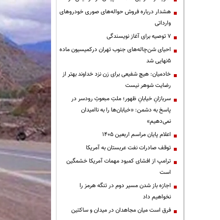
هشدار درباره فروش حواله‌های صوری خودروهای
وارداتی
۷ توصیه برای آغاز نویسندگی
احیای شن‌چاله‌های جنوب تهران درکمیسیون ماده
۵نهایی شد
خادمیان: هیچ شفیعی برای زن نزد خداوند بهتر از
رضایت شوهر نیست
سربازانِ خیابانِ ظهور؛ ملتِ مبعوثِ رودسر در
پاسخ به دشمن: «خیابان‌ها را به ناامیدان
نمی‌دهیم»
اعلام پایان مراسم اربعین ۱۴۰۵
توقف صادرات نفت عربستان به آمریکا
ترامپ از افشای کمبود مهمات آمریکا خشمگین
است
اجازه باز شدن مسیر دوم در تنگه هرمز را
نخواهیم داد
فرق است میان مجاهدان در میدان و ساکتین