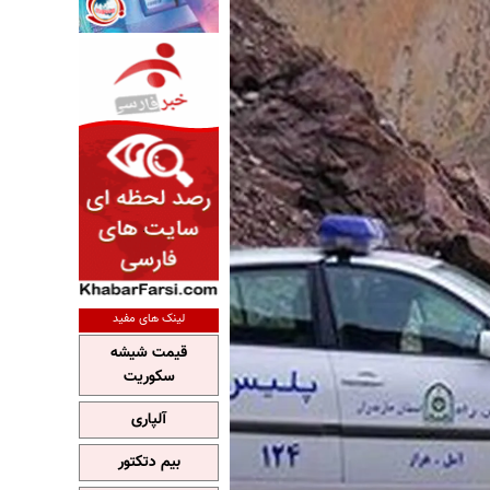
لینک های مفید
قیمت شیشه
سکوریت
آلپاری
بیم دتکتور