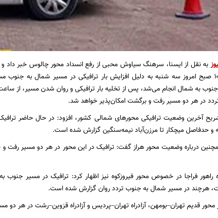
وز
به نقل از ایسنا، سرهنگ سیاوش محبی از رفع انسداد محور چالوس خبر داد و 
که از ساعت ۱۰:۳۰ صبح امروز سه شنبه به دلیل افزایش بار ترافیکی در مسیر شمال به ج
ردد در هر دو مسیر رفت و برگشت امکان‌پذیر خواهد شد.
تشریح آخرین وضعیت ترافیکی محورهای شمالی کشور، افزود: در حال حاضر تراف
 و حدفاصل میچکار تا مرزن‌آباد نیمه‌سنگین گزارش شده است.
ن درباره وضعیت محور هراز گفت: ترافیک در این محور در هر دو مسیر رفت و بر
راهور فراجا در خصوص محور فیروزکوه نیز اظهار کرد: ترافیک در مسیر جنوب به
 هرچند در مسیر شمال به جنوب تردد روان گزارش شده است.
ر محور قدیم تهران–بومهن، آزادراه تهران–پردیس و آزادراه قزوین–رشت در هر دو م