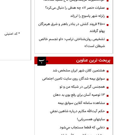
عملیات «نصر ۷» چه هدفی را دنبال می‌کرد؟
زلزله شهر یاسوج را لرزاند
۴۵۰۰ فروند کشتی در بنادر باهنر و شرق هرمزگان
پهلو گرفتند
* کد امنیتی
تشخیص روان‌شناختی ترامپ: «او تجسم خالص
شیطان است!»
پربحث ترین عناوین
هشتمین کلان شهر ایران مشخص شد
سوابق بیمه شدگان روی سایت تامین اجتماعی
همجنس گرایی در شبکه من و تو
13 توصیه آسان برای رفع بوی بد دهان
مشاهده سامانه آنلاين سوابق بیمه
حكم آيت‌الله مكارم درباره شاهين نجفي
سایتهای همسریابی!
دعايي كه قطعا مستجاب مي‌شود