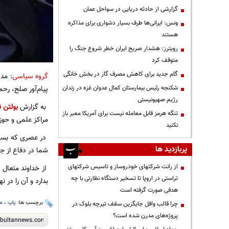
گزارشی از حادثه دریایی در سواحل عمان
ونس: ایرانی‌ها طرف بسیار دشواری برای مذاکره
هستند
رویترز: هشدار صریح ایران خطر شروع جنگ را
متوقف کرد
گام جدید برای کاهش مصرف گاز در بخش خانگی
گروه سیاسی
: مدی
شکنجه رئیس بیمارستان کمال عدوان غزه در زندان
‌پیام‌آور صلح، رح
رژیم صهیونیستی
به گزارش
بولتن ن
تنگه هرمز قابل معامله نیست برای آمریکا معبر باز
مراکز علمی و حوز
نکنید
در عصری که بسیار
پربازدید ها
شما در دفاع از جا
از رانت‌ شرکتهای خودروساز و تاسیس شرکتهای
از خداوند متعال 
تراستی در اروپا تا تسخیر دستگاه نظارتی با چه
بدارد و آن را در 
هدفی صورت گرفته است
برچسب ها:
پاپ
،
م
چرا قالب وافل جایگزین سقف تیرچه بلوک در
پروژه‌های مدرن شده است؟