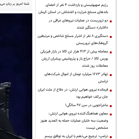
شما امروز بر زبان می
رژیم صهیونیستی و بازداشت ۴ نفر از اعضای
باندهای مسلح شرارت و اغتشاش در استان کرمان
دو تروریست در عملیات نیروهای عراقی در
«الانبار» دستگیر شدند
دستگیری ۸ نفر از اشرار مسلح شاخص و مرتبطین
گروهک‌های تروریستی
معامله بیش از ۴۱۳ هزار تن کالا در بازار فیزیکی
بورس کالا / حراج باز و پتروشیمی پیشران ارزش
معاملات روز شدند
تهاتر ۱۶۷۳ میلیارد تومان از اموال شرکت‌های
تراستی
فرمانده نیروی هوایی ارتش: در دفاع از ملت ایران
جان برکف خواهیم بود
ماجراجویی در سن ۹۷ سالگی!
معاون هماهنگ‌کننده نیروی هوایی ارتش:
وضعیت سه خلبان عملیات حمله به العدید هنوز
مشخص نیست
ترامپ: ترجیح می‌دهم با ایران به توافق برسم