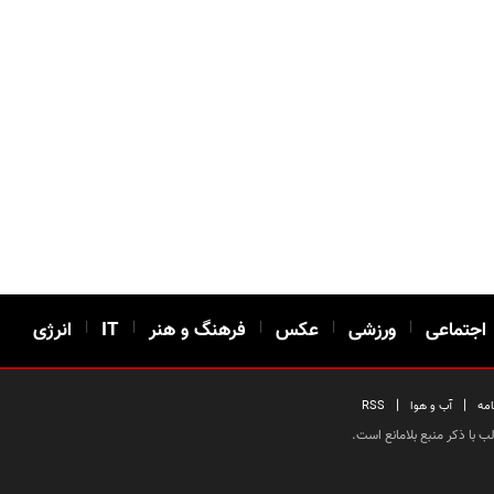
اجتماعی
|
ورزشی
|
عکس
|
فرهنگ و هنر
|
IT
|
انرژی
|
|
امه
آب و هوا
RSS
 با ذکر منبع بلامانع است.