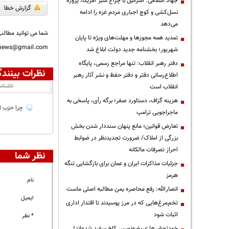
جهاد اسلامی: اسرائیل با چراغ سبز آمریکا، پروژه
گزارش خطا
نسل‌کشی و کوچ اجباری مردم غزه را ادامه
می‌دهد
شما می توانید مطالب 
تمدید همه مجوزها و مهلت‌های ویژه تا پایان
nnews@gmail.com
شهریور؛ بخشنامه جدید دولت ابلاغ شد
دفتر رهبر انقلاب: تنها مراجع رسمی، پایگاه
نظرات بینندگ
اطلاع‌رسانی دفتر و دفتر حفظ و نشر آثار رهبر
ناشنا
انقلاب است
هزینه گزاف، دستاورد صفر؛ برگه رأی، پاسخی به
چرا حزب الل
ماجراجویی ترامپ
تعارض قوانین؛ مانع پنهان سنددار شدن بخش
بزرگی از املاک/ ضرورت تجدیدنظر در ضوابط
احراز تصرفات مالکانه
نظر شما
جزئیات مذاکرات ایران و عمان برای بازگشایی تنگه
هرمز
نام
انصارالله: رفع محاصره یمن مطالبه اصلی ماست
ایمیل
تخم‌مرغ‌هایی که در مرز پوسیدند تا اقتدار اداری
اثبات شود
* نظر
خودتحقیرها عریضه‌نویس کاخ سفید شده‌اند!