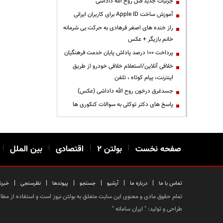
جزئیات جدید قتل روح الله داداشی
آموزش ساخت Apple ID برای کاربران ایرانی
راز خنده های اصغر فرهادی به حرکت بی شرمانه
خانم بازیگر + عکس
پرداخت ۱۰۰ درصد پاداش پایان خدمت فرهنگیان
خلافی آنلاین/استعلام خلافی خودرو از طریق
اینترنت، پیام کوتاه ، تلفن
جسدغرق درخون روح الله داداشی (عکس)
پاسخ های دکتر توکلی به سوالات کنکوری ها
صفحه نخست
|
بولتن ۲
|
اقتصادی
|
بین الملل
|
|
|
|
|
|
|
تماس با ما
درباره ما
آرشیو
جستجو
پیوندها
نظرسنجی
خبرن
تمام حقوق مادی و معنوی این سایت متعلق به بولتن نیوز است و استفاده از مطالب
طراحی و تولید: "
ایران سامانه
"