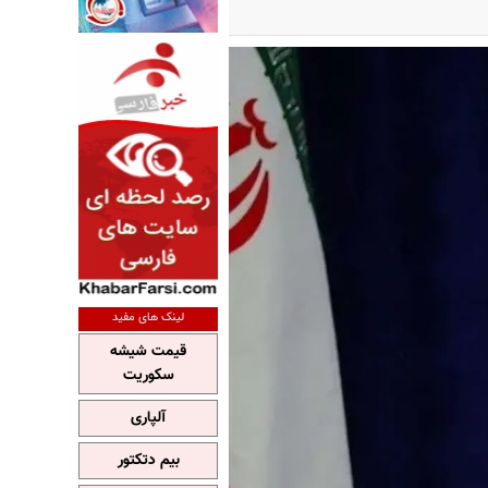
لینک های مفید
قیمت شیشه
سکوریت
آلپاری
بیم دتکتور