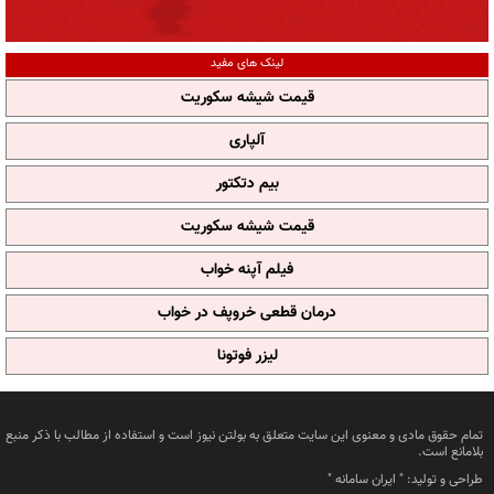
لینک های مفید
قیمت شیشه سکوریت
آلپاری
بیم دتکتور
قیمت شیشه سکوریت
فیلم آپنه خواب
درمان قطعی خروپف در خواب
لیزر فوتونا
تمام حقوق مادی و معنوی این سایت متعلق به بولتن نیوز است و استفاده از مطالب با ذکر منبع
بلامانع است.
طراحی و تولید: "
ایران سامانه
"