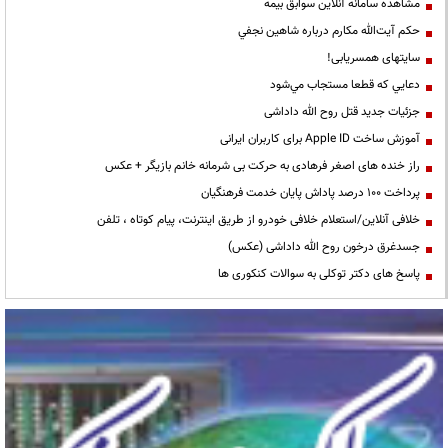
مشاهده سامانه آنلاين سوابق بیمه
حكم آيت‌الله مكارم درباره شاهين نجفي
سایتهای همسریابی!
دعايي كه قطعا مستجاب مي‌شود
جزئیات جدید قتل روح الله داداشی
آموزش ساخت Apple ID برای کاربران ایرانی
راز خنده های اصغر فرهادی به حرکت بی شرمانه خانم بازیگر + عکس
پرداخت ۱۰۰ درصد پاداش پایان خدمت فرهنگیان
خلافی آنلاین/استعلام خلافی خودرو از طریق اینترنت، پیام کوتاه ، تلفن
جسدغرق درخون روح الله داداشی (عکس)
پاسخ های دکتر توکلی به سوالات کنکوری ها