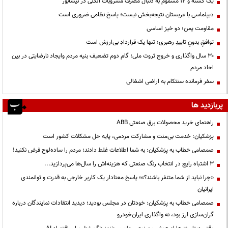
یک کشته و ۱۲ مسموم به دنبال مصرف مشروبات الکلی در نیشابور
دیپلماسی با عربستان نتیجه‌بخش نیست؛ پاسخ نظامی ضروری است
مقاومت یمن؛ دو خیز اساسی
توافقِ بدونِ تاییدِ رهبری؛ تنها یک قراردادِ بی‌ارزش است
۳۰ سال واگذاری و خروج ثروت ملی؛ گام دوم تضعیف بنیه مردم وایجاد نارضایتی در بین
احاد مردم
سفر فرمانده سنتکام به اراضی اشغالی
پربازدید ها
راهنمای خرید محصولات برق صنعتی ABB
پزشکیان: خدمت بی‌منت و مشارکت مردمی، پایه حل مشکلات کشور است
صمصامی خطاب به پزشکیان: به شما اطلاعات غلط دادند؛ مردم را ساده‌لوح فرض نکنید!
3 اشتباه رایج در انتخاب رنگ صنعتی که هزینه‌اش را سال‌ها می‌پردازید...
«چرا نباید از شما متنفر باشند؟»؛ پاسخ معنادار یک کاربر خارجی به قدرت و توانمندی
ایرانیان
صمصامی خطاب به پزشکیان: خودتان در مجلس بودید؛ دیدید انتقادات نمایندگان درباره
گران‌سازی ارز بود، نه واگذاری ایران‌خودرو