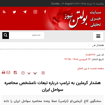
يکشنبه ۱۸ مرداد ۱۴۰۵
|
Sunday , 09 August 2026
از
و
ته
هشدار صنعا به عربستان: وقت تلف نکنید
ن
نو
کد خبر:
۸۸۵۳۷۹
تاریخ انتشار:
۲۴ فروردين ۱۴۰۵ - ۲۲:۲۵
صفحه نخست
»
بین الملل
‍‍‍ پ
پ
هشدار کرملین به ترامپ درباره تبعات نامشخص محاصره
سواحل ایران
سخنگوی کاخ کرملین:او (ترامپ) عملا وعده محاصره سواحل ایران را داده