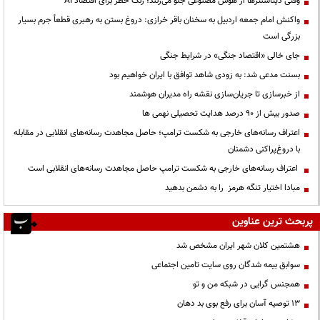
وقتی دیتاسنترها از هوش مصنوعی جلو می‌زنند؛ زنگ خطر برای اقتصاد AI
واکنش امام جمعه اردبیل به سخنان باقر خرازی: دروغ بستن به رهبری قطعاً جرم بسیار
بزرگی است
جای خالی «اقتصاد جنگی» در شرایط جنگی
بسنت مدعی شد: به زودی شاهد توافق با ایران خواهیم بود
از خبرسازی تا جریان‌سازی نقشه راه مدیران هوشمند
صدور بیش از ۹۰ درصد هدایت تحصیلی نهمی ها
اعتراف رسانه‌های خارجی به شکست ترامپ؛ حاصل مجاهدت رسانه‌های انقلابی در مقابله
با دروغ‌پراکنی دشمنان
اعتراف رسانه‌های خارجی به شکست ترامپ حاصل مجاهدت رسانه‌های انقلابی است
مبادا اختیار تنگه هرمز را به دشمن بدهید
پربحث ترین عناوین
هشتمین کلان شهر ایران مشخص شد
سوابق بیمه شدگان روی سایت تامین اجتماعی
همجنس گرایی در شبکه من و تو
13 توصیه آسان برای رفع بوی بد دهان