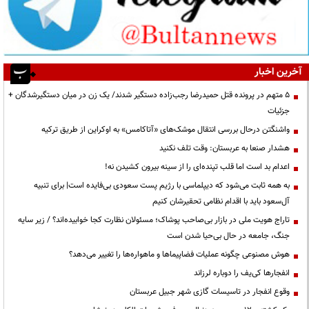
آخرین اخبار
۵ متهم در پرونده قتل حمیدرضا رجب‌زاده دستگیر شدند/ یک زن در میان دستگیرشدگان +
جزئیات
واشنگتن درحال بررسی انتقال موشک‌های «آتاکامس» به اوکراین از طریق ترکیه
هشدار صنعا به عربستان: وقت تلف نکنید
اعدام بد است اما قلب تپنده‌ای را از سینه بیرون کشیدن نه!
به همه ثابت می‌شود که دیپلماسی با رژیم پست سعودی بی‌فایده است| برای تنبیه
آل‌سعود باید با اقدام نظامی تحقیرشان کنیم
تاراج هویت ملی در بازار بی‌صاحب پوشاک؛ مسئولان نظارت کجا خوابیده‌اند؟ / زیر سایه
جنگ، جامعه در حال بی‌حیا شدن است
هوش مصنوعی چگونه عملیات فضاپیماها و ماهواره‌ها را تغییر می‌دهد؟
انفجارها کی‌یف را دوباره لرزاند
وقوع انفجار در تاسیسات گازی شهر جبیل عربستان