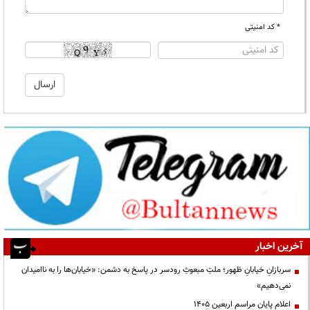
* کد امنیتی
آخرین اخبار
سربازانِ خیابانِ ظهور؛ ملتِ مبعوثِ رودسر در پاسخ به دشمن: «خیابان‌ها را به ناامیدان
نمی‌دهیم»
اعلام پایان مراسم اربعین ۱۴۰۵