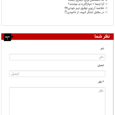
★ که دهقانش برای دیگری کِشت
☆ آیا اینجا = «واژگان» بَد نوشتند؟
☆ خلاصه آرزوی توفیق تیم خودی🤲
☆ در مقابل لشگر انبوه، از ناخودی✋️
نظر شما
نام
ایمیل
* نظر