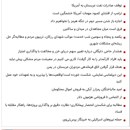
توقف صادرات نفت عربستان به آمریکا
ترامپ از افشای کمبود مهمات آمریکا خشمگین است
اجازه باز شدن مسیر دوم در تنگه هرمز را نخواهیم داد
فرق است میان مجاهدان در میدان و ساکتین
یکصد و پنجاه و سومین شب خدمت؛ موکب شهدای رزکان، تریبون مردم و مطالبه‌گر حل
ریشه‌ای مشکلات شهری
هشدار حاجی دلیگانی درباره تغییر سهم دریای خزر و مخالفت با واگذاری امتیاز
باید افراد کارآمدتر را به کار گرفت/ کاری می کنیم در معیشت مردم مشکلی پیش نیاید
هدف قرار گرفتن اتاق‌ فرماندهی مزدوران عربستان در یمن
این دیپلماسی نمایشی، شکست خورده است/واقعیت‌ها را بپذیرید و به تعهدات خود عمل
کنید
امید مالباختگان رمزارز آبکی به فروش اموال محکومان
از التماس تا فروپاشی هژمونی دلار
مطالبه برای شکستن انحصار پیمانکاری؛ نظارت دقیق بر واگذاری پروژه‌ها، راهکار مقابله با
فساد
حمله نیروهای اسرائیلی به خبرنگار پرس‌تی‌وی