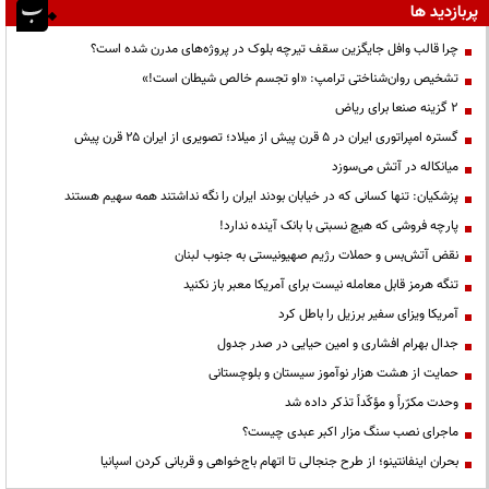
پربازدید ها
چرا قالب وافل جایگزین سقف تیرچه بلوک در پروژه‌های مدرن شده است؟
تشخیص روان‌شناختی ترامپ: «او تجسم خالص شیطان است!»
۲ گزینه صنعا برای ریاض
گستره امپراتوری ایران در ۵ قرن پیش از میلاد؛ تصویری از ایران ۲۵ قرن پیش
میانکاله در آتش می‌سوزد
پزشکیان: تنها کسانی که در خیابان بودند ایران را نگه نداشتند همه سهیم هستند
پارچه فروشی که هیچ نسبتی با بانک آینده ندارد!
نقض آتش‌بس و حملات رژیم صهیونیستی به جنوب لبنان
تنگه هرمز قابل معامله نیست برای آمریکا معبر باز نکنید
آمریکا ویزای سفیر برزیل را باطل کرد
جدال بهرام افشاری و امین حیایی در صدر جدول
حمایت از هشت هزار نوآموز سیستان و بلوچستانی
وحدت مکرّراً و مؤکّداً تذکر داده شد
ماجرای نصب سنگ مزار اکبر عبدی چیست؟
بحران اینفانتینو؛ از طرح جنجالی تا اتهام باج‌خواهی و قربانی کردن اسپانیا