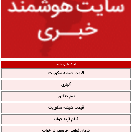
لینک های مفید
قیمت شیشه سکوریت
آلپاری
بیم دتکتور
قیمت شیشه سکوریت
فیلم آپنه خواب
درمان قطعی خروپف در خواب