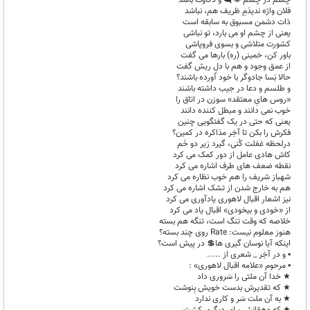
چشم در چشم 👁️‍🗨️ و ذکاوت باشد
فلان واژه ندیدَمِ ظریف هم، نباشد
ذات دشمن مسبوق به سابقه است
یعنی از چشم او می بارد، تو نباشی
کشورت متلاشی و بسوی فروپاشی
باور کن، خمینی (ره) بارها می گفت
از عمق وجود و هم با دلِ ریش گفت
حالا بَسا جادوگر با خود آورده باشند؟
و طلسم و دعا در جیب داشته باشند
«روس هایِ معتقد» سوزن در اتاق را
خوب نمی دانند و مبطل کننده دانند
یعنی که حتی در یک گفتگویی چنین
فکرش را بکن تا آخِر مذاکره در کمین؟
درلحظه غفلت کُنی، گیرد زیر دو خَم
کاش هادی عامل از دور کمک می کرد
نقطه ضعف های طرف اشاره می کرد
شهباز شریف را هم خوب نظاره می کرد
هم به خارج شدن از تشک اشاره می کرد
نیز اشعار اقبال لاهوری یادآوری می کرد
از «خودی و بیخودی» اقبال یاد می کرد
خلاصه که وقت تنگ است، تنگه هم بسته
هنوز معلوم نیست: Rate روی چند بسته؟
اینکه آیا نوسان گیری ها💲 در پيش است؟
▪︎ و در آخِر _ شعری از .....
▪︎ مرحوم «علامه اقبال لاهوری» :
★ خدا آن ملتی را سَروری داد
★ که تقدیرش بدست خویش بِنوشت
★ به آن ملت سَر و کاری ندارد