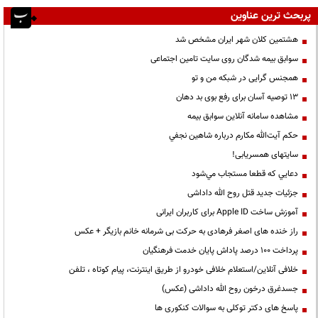
پربحث ترین عناوین
هشتمین کلان شهر ایران مشخص شد
سوابق بیمه شدگان روی سایت تامین اجتماعی
همجنس گرایی در شبکه من و تو
13 توصیه آسان برای رفع بوی بد دهان
مشاهده سامانه آنلاين سوابق بیمه
حكم آيت‌الله مكارم درباره شاهين نجفي
سایتهای همسریابی!
دعايي كه قطعا مستجاب مي‌شود
جزئیات جدید قتل روح الله داداشی
آموزش ساخت Apple ID برای کاربران ایرانی
راز خنده های اصغر فرهادی به حرکت بی شرمانه خانم بازیگر + عکس
پرداخت ۱۰۰ درصد پاداش پایان خدمت فرهنگیان
خلافی آنلاین/استعلام خلافی خودرو از طریق اینترنت، پیام کوتاه ، تلفن
جسدغرق درخون روح الله داداشی (عکس)
پاسخ های دکتر توکلی به سوالات کنکوری ها