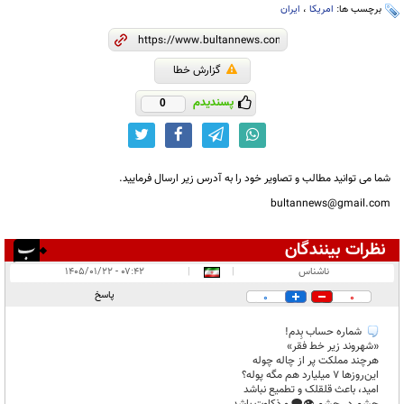
برچسب ها:
امریکا
،
ایران
گزارش خطا
پسندیدم
0
شما می توانید مطالب و تصاویر خود را به آدرس زیر ارسال فرمایید.
bultannews@gmail.com
نظرات بینندگان
انتشار یافته:
۱
ناشناس
|
|
۰۷:۴۲ - ۱۴۰۵/۰۱/۲۲
در انتظار بررسی:
پاسخ
0
0
غیر قابل انتشار:
۱
شماره حساب بِدم!
«شهروند زیر خط فقر»
هرچند مملکت پر از چاله چوله
این‌روزها ۷ میلیارد هم مگه پوله؟
امید، باعث قلقلک و تطمیع نباشد