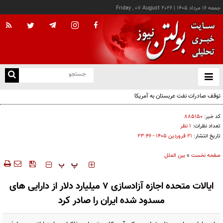
جمعه ۱۶ مرداد ۱۴۰۵
|
Friday , 07 August 2026
از
و
ته
توقف صادرات نفت عربستان به آمریکا
ن
نو
کد خبر:
۸۸۵۱۵۰
تعداد نظرات:
۱ نظر
تاریخ انتشار:
۲۱ فروردين ۱۴۰۵ - ۲۳:۴۶
صفحه نخست
»
بین الملل
‍‍‍ پ
پ
ایالات متحده اجازه آزادسازی ۷ میلیارد دلار از دارایی های
مسدود شده ایران را صادر کرد