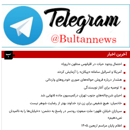
آخرین اخبار
احتمال وجود حیات در اقیانوس مدفون «اروپا»
آمریکا و اسرائیل سامانه «پیکان» را آزمایش کردند
هشدار درباره فروش حواله‌های صوری خودروهای وارداتی
۷ توصیه برای آغاز نویسندگی
احیای شن‌چاله‌های جنوب تهران درکمیسیون ماده ۵نهایی شد
خادمیان: هیچ شفیعی برای زن نزد خداوند بهتر از رضایت شوهر نیست
سربازانِ خیابانِ ظهور؛ ملتِ مبعوثِ رودسر در پاسخ به دشمن: «خیابان‌ها را به ناامیدان
نمی‌دهیم»
اعلام پایان مراسم اربعین ۱۴۰۵