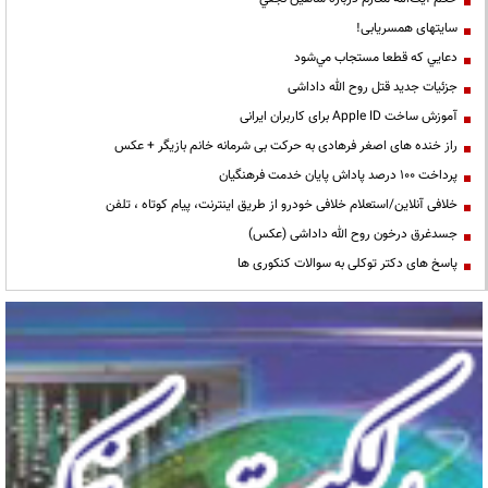
سایتهای همسریابی!
دعايي كه قطعا مستجاب مي‌شود
جزئیات جدید قتل روح الله داداشی
آموزش ساخت Apple ID برای کاربران ایرانی
راز خنده های اصغر فرهادی به حرکت بی شرمانه خانم بازیگر + عکس
پرداخت ۱۰۰ درصد پاداش پایان خدمت فرهنگیان
خلافی آنلاین/استعلام خلافی خودرو از طریق اینترنت، پیام کوتاه ، تلفن
جسدغرق درخون روح الله داداشی (عکس)
پاسخ های دکتر توکلی به سوالات کنکوری ها