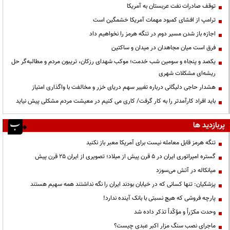
توقف صادرات نفت عربستان به آمریکا
ترامپ از افشای کمبود مهمات آمریکا خشمگین است
اجازه باز شدن مسیر دوم در تنگه هرمز را نخواهیم داد
فرق است میان مجاهدان در میدان و ساکتین
یکصد و پنجاه و سومین شب خدمت؛ موکب شهدای رزکان، تریبون مردم و مطالبه‌گر حل
ریشه‌ای مشکلات شهری
هشدار حاجی دلیگانی درباره تغییر سهم دریای خزر و مخالفت با واگذاری امتیاز
باید افراد کارآمدتر را به کار گرفت/ کاری می کنیم در معیشت مردم مشکلی پیش نیاید
پربازدید ها
تنگه هرمز قابل معامله نیست برای آمریکا معبر باز نکنید
گستره امپراتوری ایران در ۵ قرن پیش از میلاد؛ تصویری از ایران ۲۵ قرن پیش
میانکاله در آتش می‌سوزد
پزشکیان: تنها کسانی که در خیابان بودند ایران را نگه نداشتند همه سهیم هستند
پارچه فروشی که هیچ نسبتی با بانک آینده ندارد!
وحدت مکرّراً و مؤکّداً تذکر داده شد
ماجرای نصب سنگ مزار اکبر عبدی چیست؟