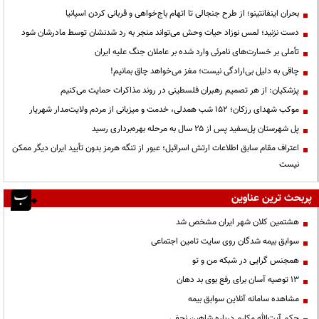
بحران اینفانتینو؛ از طرح جنجالی تا اتهام باج‌خواهی و قربانی کردن اسپانیا
دست نزنید؛ لمس نوزاد حیات وحش می‌تواند منجر به رد شدنشان توسط مادرشان شود
تأملی بر خسارت‌های نامرئی وارد شده بر عاملان جنگ علیه ایران
چاقی به دلیل بی‌ارادگی نیست؛ مغز می‌خواهد چاق بمانیم!
پزشکیان: از هر تصمیم رهبران فلسطینی در روند مذاکرات حمایت می‌کنیم
موکب شهدای رزکان؛ ۱۵۲ شب همدلی، خدمت و میزبانی از مردم ولایت‌مدار شهریار
پل شهرستان پل‌سفید پس از ۲۵ سال به مرحله بهره‌برداری رسید
اعتراف مقام سابق اطلاعات ارتش اسرائیل؛ عبور از تنگه هرمز بدون تأیید ایران دیگر ممکن
نیست
پربحث ترین عناوین
هشتمین کلان شهر ایران مشخص شد
سوابق بیمه شدگان روی سایت تامین اجتماعی
همجنس گرایی در شبکه من و تو
13 توصیه آسان برای رفع بوی بد دهان
مشاهده سامانه آنلاين سوابق بیمه
حكم آيت‌الله مكارم درباره شاهين نجفي