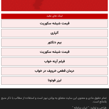
لینک های مفید
قیمت شیشه سکوریت
آلپاری
بیم دتکتور
قیمت شیشه سکوریت
فیلم آپنه خواب
درمان قطعی خروپف در خواب
لیزر فوتونا
تمام حقوق مادی و معنوی این سایت متعلق به بولتن نیوز است و استفاده از مطالب با ذکر منبع
بلامانع است.
طراحی و تولید: "
ایران سامانه
"