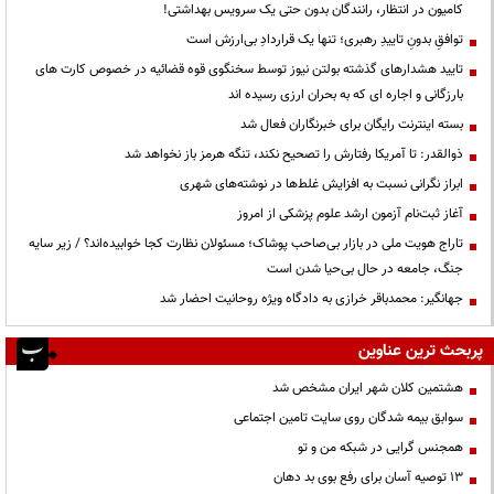
کامیون در انتظار، رانندگان بدون حتی یک سرویس بهداشتی!
توافقِ بدونِ تاییدِ رهبری؛ تنها یک قراردادِ بی‌ارزش است
تایید هشدارهای گذشته بولتن نیوز توسط سخنگوی قوه قضائیه در خصوص کارت های
بارزگانی و اجاره ای که به بحران ارزی رسیده اند
بسته اینترنت رایگان برای خبرنگاران فعال شد
ذوالقدر: تا آمریکا رفتارش را تصحیح نکند، تنگه هرمز باز نخواهد شد
ابراز نگرانی نسبت به افزایش غلط‌ها در نوشته‌های شهری
آغاز ثبت‌نام آزمون ارشد علوم پزشکی از امروز
تاراج هویت ملی در بازار بی‌صاحب پوشاک؛ مسئولان نظارت کجا خوابیده‌اند؟ / زیر سایه
جنگ، جامعه در حال بی‌حیا شدن است
جهانگیر: محمدباقر خرازی به دادگاه ویژه روحانیت احضار شد
پربحث ترین عناوین
هشتمین کلان شهر ایران مشخص شد
سوابق بیمه شدگان روی سایت تامین اجتماعی
همجنس گرایی در شبکه من و تو
13 توصیه آسان برای رفع بوی بد دهان