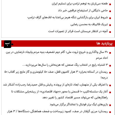
طعنه سی‌ان‌ان به توهم ترامپ برای تسلیم ایران
حاجی دلیگانی از استیضاح عراقچی خبر داد
شروط ایران برای بازگشایی تنگه هرمز بی‌اعتنا به لاف‌های گزاف ترامپ
تبریک قالیباف به محسن رضایی
آنچه در انتظار عربستان است فراتر از تصورات است
پربازدید ها
۳۰ سال واگذاری و خروج ثروت ملی؛ گام دوم تضعیف بنیه مردم وایجاد نارضایتی در بین
احاد مردم
3 اشتباه رایج در انتخاب رنگ صنعتی که هزینه‌اش را سال‌ها می‌پردازید...
ریمـدان در آستانه بحران؛ ۳ هزار کامیون قفل، صف ۵۰ کیلومتری و گاز مایع زیر آفتاب ۵۰
درجه!
با اعتراف یکی از متهمان، ابعاد تازه‌ای از پرونده ربایش و قتل حمیدرضا رجب‌زاده آشکار شد
آغاز یک سلسله‌کلیپ ۱۰ قسمتی با محور «جهاد اقتصادی»؛ از ریشه‌یابی مشکلات تا
راهکارهایی که می‌تواند مسیر اقتصاد کشور را تغییر دهد
بازی‌های لیگ برتر فوتبال با تماشاگر برگزار می‌شود
ریمـدان؛ مرزی گرفتار در صف، کمبود زیرساخت و ضعف هماهنگی دستگاه‌ها / ۳ هزار