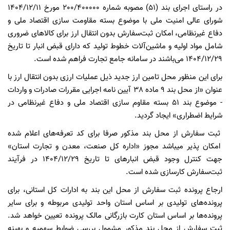
در راستای اجرای بند (5١) مصوبه شماره 200/400000 مورخ ١404/١2/١١
شورای عالی امنیت ملی با موضوع بسته مقاومت سازی اقتصاد ملی و
دفاع غیرنظامی، امکان ثبت‌سفارش بدون انتقال ارز برای کالاهای ضروری
شامل مواد اولیه و ماشین‌آلات خطوط تولید که دارای قبض انبار تا تاریخ
١404/١2/29 می‌باشند در سامانه جامع تجارت فراهم شده است.
برای این منظور محل تامین ارز جدید ذیل عملیات ارزی بدون انتقال ارز با
عنوان «از محل بند 9 ماده 38 آیین نامه اجرایی مقررات صادرات و واردات
- موضوع بند 5١ بسته مقاوم سازی اقتصاد ملی و دفاع غیرنظامی در
شرایط اضطراری» ایجاد گردید.
ثبت سفارش از محل بند مذکور صرفا برای کد تعرفه‌های اعلام شده
امکان پذیر میباشد مجوز «اداره کل‌ صنعت، معدن و تجارت استان»
جهت کنترل وجود قبض انبار‌های تا تاریخ ١404/١2/29 در فرآیند
ثبت‌سفارش کارسازی شده است.
ارجاع پرونده ثبت سفارش از محل این بند به ادارات کل استانی، برای
پرونده‌های تولیدی بر اساس استان واحد تولیدی مربوطه و برای سایر
پرونده‌ها بر اساس استان کارت بازرگانی مالک پرونده تعیین خواهد شد.
ثبت سفارش از محل بند مذکور مشمول بررسی ضوابط سهمیه و بهینه