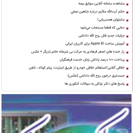
مشاهده سامانه آنلاين سوابق بیمه
حكم آيت‌الله مكارم درباره شاهين نجفي
سایتهای همسریابی!
دعايي كه قطعا مستجاب مي‌شود
جزئیات جدید قتل روح الله داداشی
آموزش ساخت Apple ID برای کاربران ایرانی
راز خنده های اصغر فرهادی به حرکت بی شرمانه خانم بازیگر + عکس
پرداخت ۱۰۰ درصد پاداش پایان خدمت فرهنگیان
خلافی آنلاین/استعلام خلافی خودرو از طریق اینترنت، پیام کوتاه ، تلفن
جسدغرق درخون روح الله داداشی (عکس)
پاسخ های دکتر توکلی به سوالات کنکوری ها