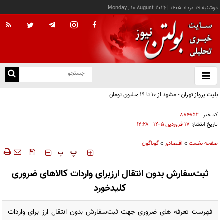
دوشنبه ۱۹ مرداد ۱۴۰۵
|
Monday , 10 August 2026
از
و
ته
بلیت پرواز تهران - مشهد از ۱۰ تا ۱۹ میلیون تومان
ن
نو
کد خبر:
۸۸۴۸۵۳
تاریخ انتشار:
۱۷ فروردين ۱۴۰۵ - ۱۲:۲۸
صفحه نخست
»
اقتصادی
»
گوناگون
‍‍‍ پ
پ
ثبت‌سفارش بدون انتقال ارزبرای واردات کالاهای ضروری
کلیدخورد
فهرست تعرفه های ضروری جهت ثبت‌سفارش بدون انتقال ارز برای واردات