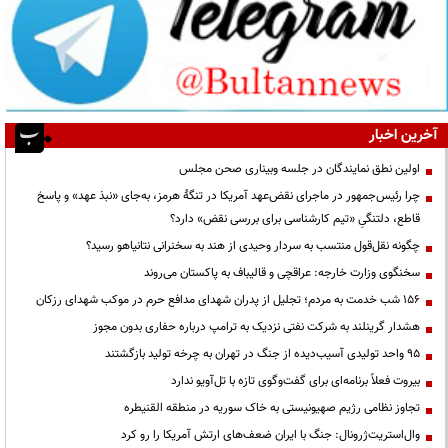
آخرین اخبار
اولین نطق نمایندگان در جلسه وبیناری صحن مجلس
چرا رئیس‌جمهور در ماجرای نقض‌عهد آمریکا در تنگهٔ هرمز، به‌جای «نبذ عهد» و پاسخ
قاطع، دلتنگیِ «تیم کارشناسی برای بررسی نقض» دارد؟
چگونه نقل‌قول منتسب به سردار وحیدی از هند به سخنرانی نتانیاهو رسید؟
سخنگوی وزارت خارجه: عراقچی و قالیباف به پاکستان می‌روند
۱۵۶ شب خدمت به مردم؛ تجلیل از پدران شهدای مدافع حرم در موکب شهدای رزکان
هشدار گرینلند به شرکت نفتی نزدیک به ترامپ درباره حفاری بدون مجوز
95 واحد تولیدی آسیب‌دیده از جنگ در تهران به چرخه تولید بازگشتند
بیروت فعلاً برنامه‌ای برای گفت‌وگوی تازه با تل‌آویو ندارد
تجاوز نظامی رژیم صهیونیستی به خاک سوریه در منطقه القنیطره
وال‌استریت‌ژرونال: جنگ با ایران ضعف‌های ارتش آمریکا را رو کرد