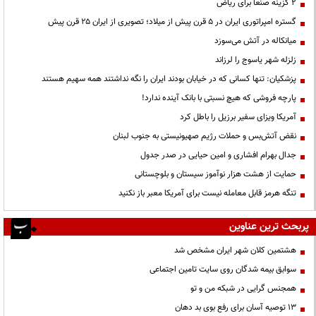
۲ گزینه صنعا برای ریاض
گستره امپراتوری ایران در ۵ قرن پیش از میلاد؛ تصویری از ایران ۲۵ قرن پیش
میانکاله در آتش می‌سوزد
زلزله شهر یاسوج را لرزاند
پزشکیان: تنها کسانی که در خیابان بودند ایران را نگه نداشتند همه سهیم هستند
پارچه فروشی که هیچ نسبتی با بانک آینده ندارد!
آمریکا ویزای سفیر برزیل را باطل کرد
نقض آتش‌بس و حملات رژیم صهیونیستی به جنوب لبنان
جدال بهرام افشاری و امین حیایی در صدر جدول
حمایت از هشت هزار نوآموز سیستان و بلوچستانی
تنگه هرمز قابل معامله نیست برای آمریکا معبر باز نکنید
پربحث ترین عناوین
هشتمین کلان شهر ایران مشخص شد
سوابق بیمه شدگان روی سایت تامین اجتماعی
همجنس گرایی در شبکه من و تو
13 توصیه آسان برای رفع بوی بد دهان