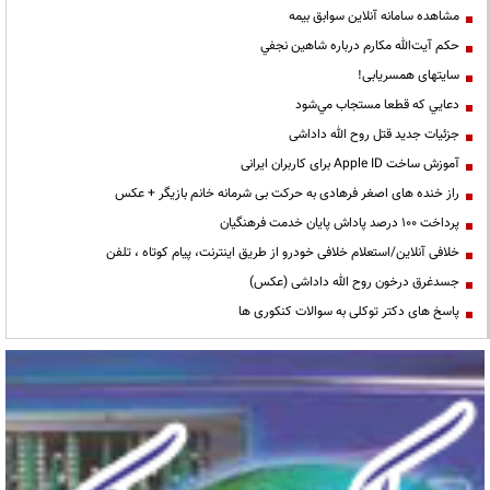
مشاهده سامانه آنلاين سوابق بیمه
حكم آيت‌الله مكارم درباره شاهين نجفي
سایتهای همسریابی!
دعايي كه قطعا مستجاب مي‌شود
جزئیات جدید قتل روح الله داداشی
آموزش ساخت Apple ID برای کاربران ایرانی
راز خنده های اصغر فرهادی به حرکت بی شرمانه خانم بازیگر + عکس
پرداخت ۱۰۰ درصد پاداش پایان خدمت فرهنگیان
خلافی آنلاین/استعلام خلافی خودرو از طریق اینترنت، پیام کوتاه ، تلفن
جسدغرق درخون روح الله داداشی (عکس)
پاسخ های دکتر توکلی به سوالات کنکوری ها