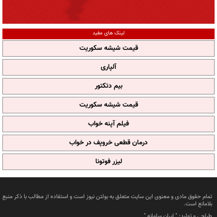
لینک های مفید
قیمت شیشه سکوریت
آلپاری
بیم دتکتور
قیمت شیشه سکوریت
فیلم آپنه خواب
درمان قطعی خروپف در خواب
لیزر فوتونا
تمام حقوق مادی و معنوی این سایت متعلق به بولتن نیوز است و استفاده از مطالب با ذکر منبع
بلامانع است.
طراحی و تولید: "
ایران سامانه
"