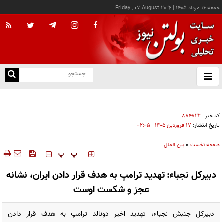
جمعه ۱۶ مرداد ۱۴۰۵
|
Friday , 07 August 2026
از
و
ته
اجازه باز شدن مسیر دوم در تنگه هرمز را نخواهیم داد
ن
نو
کد خبر:
۸۸۴۸۲۳
تاریخ انتشار:
۱۷ فروردين ۱۴۰۵ - ۰۲:۰۵
صفحه نخست
»
بین الملل
‍‍‍ پ
پ
دبیرکل نجباء: تهدید ترامپ به هدف قرار دادن ایران، نشانه
عجز و شکست اوست
دبیرکل جنبش نجباء، تهدید اخیر دونالد ترامپ به هدف قرار دادن