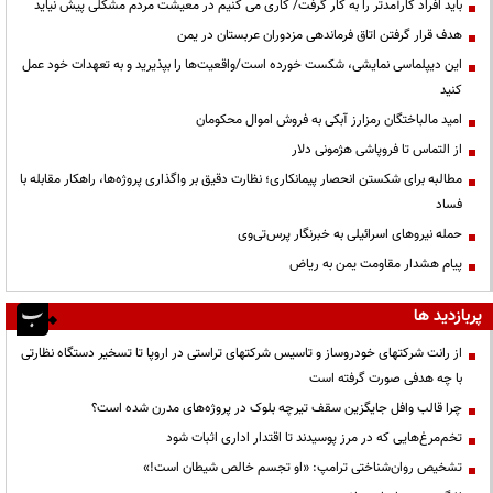
باید افراد کارآمدتر را به کار گرفت/ کاری می کنیم در معیشت مردم مشکلی پیش نیاید
هدف قرار گرفتن اتاق‌ فرماندهی مزدوران عربستان در یمن
این دیپلماسی نمایشی، شکست خورده است/واقعیت‌ها را بپذیرید و به تعهدات خود عمل
کنید
امید مالباختگان رمزارز آبکی به فروش اموال محکومان
از التماس تا فروپاشی هژمونی دلار
مطالبه برای شکستن انحصار پیمانکاری؛ نظارت دقیق بر واگذاری پروژه‌ها، راهکار مقابله با
فساد
حمله نیروهای اسرائیلی به خبرنگار پرس‌تی‌وی
پیام هشدار مقاومت یمن به ریاض
پربازدید ها
از رانت‌ شرکتهای خودروساز و تاسیس شرکتهای تراستی در اروپا تا تسخیر دستگاه نظارتی
با چه هدفی صورت گرفته است
چرا قالب وافل جایگزین سقف تیرچه بلوک در پروژه‌های مدرن شده است؟
تخم‌مرغ‌هایی که در مرز پوسیدند تا اقتدار اداری اثبات شود
تشخیص روان‌شناختی ترامپ: «او تجسم خالص شیطان است!»