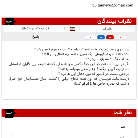
bultannews@gmail.com
نظرات بینندگان
انتشار یافته:
۱
علیرضا
|
|
۰۸:۵۹ - ۱۴۰۵/۰۱/۱۷
در انتظار بررسی:
پاسخ
0
0
غیر قابل انتشار:
خرج و مخارج یک عده بالاست و باید حتما یک جوری تامین شود!.
مثلا حالا تا خرداد قهرمان لیگ تعیین نشود چه اتفاقی می افتد؟
بعد از جنگ ادامه یابد نمیشود؟
اگر در این مسابقات در این جنگ کسی و یا عده ای کشته شوند، این اقایان کدامشان
مسئولیت قبول میکند ؟ چه پاسخی میتوانند بدهند؟
مرجعی نیست در کشور که توی دهان این ها بزند ؟
درست مانند عربستان که اون همه حجاج ایرانی را کشت، سال بعدسازمان حج اصرار
داشت که دوباره حاجی ها را اعزام کند!!!
نظر شما
نام