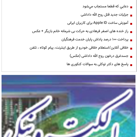
دعايي كه قطعا مستجاب مي‌شود
جزئیات جدید قتل روح الله داداشی
آموزش ساخت Apple ID برای کاربران ایرانی
راز خنده های اصغر فرهادی به حرکت بی شرمانه خانم بازیگر + عکس
پرداخت ۱۰۰ درصد پاداش پایان خدمت فرهنگیان
خلافی آنلاین/استعلام خلافی خودرو از طریق اینترنت، پیام کوتاه ، تلفن
جسدغرق درخون روح الله داداشی (عکس)
پاسخ های دکتر توکلی به سوالات کنکوری ها