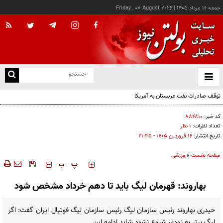
جمعه ۱۶ مرداد ۱۴۰۵
|
Friday , 07 August 2026
از
و
ته
توقف صادرات نفت عربستان به آمریکا
ن
نو
کد خبر:
۸۸۴۸۱۰
تعداد نظرات:
۱ نظر
تاریخ انتشار:
۱۶ فروردين ۱۴۰۵ - ۲۱:۳۵
صفحه نخست
»
ورزشی
‍‍‍ پ
پ
بهاروند: قهرمان لیگ باید تا دهم خرداد مشخص شود
حیدری بهاروند رئیس سازمان لیگ رئیس سازمان لیگ فوتبال ایران گفت: اگر
لیگ برتر به زودی شروع نشود شاید ادامه این...