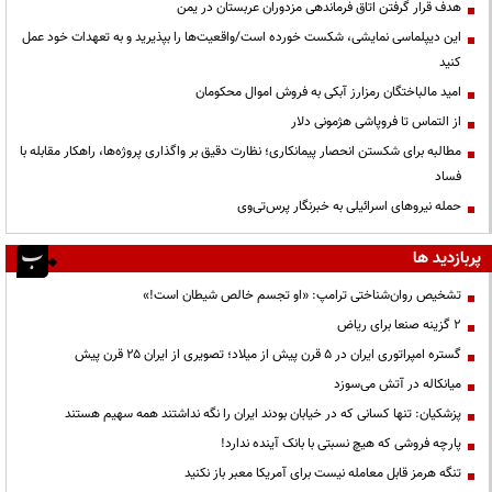
هدف قرار گرفتن اتاق‌ فرماندهی مزدوران عربستان در یمن
این دیپلماسی نمایشی، شکست خورده است/واقعیت‌ها را بپذیرید و به تعهدات خود عمل
کنید
امید مالباختگان رمزارز آبکی به فروش اموال محکومان
از التماس تا فروپاشی هژمونی دلار
مطالبه برای شکستن انحصار پیمانکاری؛ نظارت دقیق بر واگذاری پروژه‌ها، راهکار مقابله با
فساد
حمله نیروهای اسرائیلی به خبرنگار پرس‌تی‌وی
پربازدید ها
تشخیص روان‌شناختی ترامپ: «او تجسم خالص شیطان است!»
۲ گزینه صنعا برای ریاض
گستره امپراتوری ایران در ۵ قرن پیش از میلاد؛ تصویری از ایران ۲۵ قرن پیش
میانکاله در آتش می‌سوزد
پزشکیان: تنها کسانی که در خیابان بودند ایران را نگه نداشتند همه سهیم هستند
پارچه فروشی که هیچ نسبتی با بانک آینده ندارد!
تنگه هرمز قابل معامله نیست برای آمریکا معبر باز نکنید