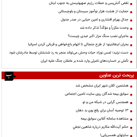
نقض آتش‌بس و حملات رژیم صهیونیستی به جنوب لبنان
حمایت از هشت هزار نوآموز سیستان و بلوچستانی
جدال بهرام افشاری و امین حیایی در صدر جدول
وحدت مکرّراً و مؤکّداً تذکر داده شد
ماجرای نصب سنگ مزار اکبر عبدی چیست؟
بحران اینفانتینو؛ از طرح جنجالی تا اتهام باج‌خواهی و قربانی کردن اسپانیا
دست نزنید؛ لمس نوزاد حیات وحش می‌تواند منجر به رد شدنشان توسط مادرشان شود
تأملی بر خسارت‌های نامرئی وارد شده بر عاملان جنگ علیه ایران
پربحث ترین عناوین
هشتمین کلان شهر ایران مشخص شد
سوابق بیمه شدگان روی سایت تامین اجتماعی
همجنس گرایی در شبکه من و تو
13 توصیه آسان برای رفع بوی بد دهان
مشاهده سامانه آنلاين سوابق بیمه
حكم آيت‌الله مكارم درباره شاهين نجفي
سایتهای همسریابی!