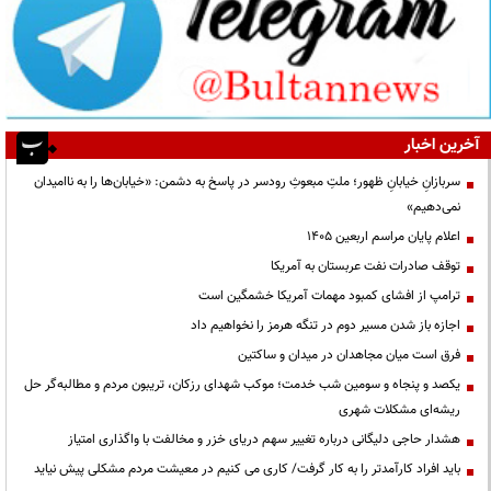
آخرین اخبار
سربازانِ خیابانِ ظهور؛ ملتِ مبعوثِ رودسر در پاسخ به دشمن: «خیابان‌ها را به ناامیدان
نمی‌دهیم»
اعلام پایان مراسم اربعین ۱۴۰۵
توقف صادرات نفت عربستان به آمریکا
ترامپ از افشای کمبود مهمات آمریکا خشمگین است
اجازه باز شدن مسیر دوم در تنگه هرمز را نخواهیم داد
فرق است میان مجاهدان در میدان و ساکتین
یکصد و پنجاه و سومین شب خدمت؛ موکب شهدای رزکان، تریبون مردم و مطالبه‌گر حل
ریشه‌ای مشکلات شهری
هشدار حاجی دلیگانی درباره تغییر سهم دریای خزر و مخالفت با واگذاری امتیاز
باید افراد کارآمدتر را به کار گرفت/ کاری می کنیم در معیشت مردم مشکلی پیش نیاید