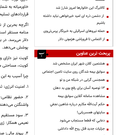
خاورمیانه به شما
کالابرگ این خانوارها امروز شارژ شد
قراردادهای تسلیحاتی قطر با 
از دشمن ذره ای امید خیرخواهی نباید داشته
باشیم
اگرچه بحرین از ن
حمله نیروهای اسرائیلی به خبرنگار پرس‌تی‌وی
منامه مستقر است 
از التماس تا فروپاشی هژمونی دلار
پوشش می‌دهد.
پربحث ترین عناوین
کویت نیز دارای و
هشتمین کلان شهر ایران مشخص شد
کویت، مساحتی معادل ۱۰۰ هکتار دارد که مملو از تجهیزات ن
سوابق بیمه شدگان روی سایت تامین اجتماعی
چرا آسیب به این
همجنس گرایی در شبکه من و تو
۱. امنیت انرژی: ثبات تولید نفت و گاز در خلیج فارس مستقیماً بر قیمت جهانی انرژی و اقتصاد آمریکا تأثیر می‌گذارد.
13 توصیه آسان برای رفع بوی بد دهان
مشاهده سامانه آنلاين سوابق بیمه
۲. حضور نظامی: 
واشنگتن می‌دهند.
حكم آيت‌الله مكارم درباره شاهين نجفي
سایتهای همسریابی!
۳. سود مستقیم شرکت‌های آمریکایی: قراردادهای انر
دعايي كه قطعا مستجاب مي‌شود
نعیمی همکار: ژی، 
جزئیات جدید قتل روح الله داداشی
۴. پیوند مالی: 