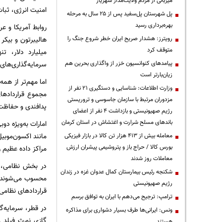
میزبانی از مردم ولایت‌مدار شهریار
امنیت انرژی، ثبات
پل شهرستان پل‌سفید پس از ۲۵ سال به مرحله
بهره‌برداری رسید
رویترز: هشدار صریح ایران خطر شروع جنگ را
متوقف کرد
میلیارد دلار، ت
سرمایه‌گذاری‌های
پیامدهای کنوانسیون خزر از واگذاری بحرین هم
زیان‌بارتر است
اما مهم‌تر از هم
وزارت اطلاعات: شناسایی و دستگیری ۲۱ نفر از
مزدوران مرتبط با سازمان جاسوسی و تروریستی
پدافندی و حفاظت 
رژیم صهیونیستی و بازداشت ۴ نفر از اعضای
باندهای مسلح شرارت و اغتشاش در استان کرمان
امارات به‌ویژه د
مانند اکسون‌موبی
معامله بیش از ۴۱۳ هزار تن کالا در بازار فیزیکی
بورس کالا / حراج باز و پتروشیمی پیشران ارزش
مراکز داده عظیم را راه‌ان
معاملات روز شدند
در بخش نظامی، پا
شکنجه رئیس بیمارستان کمال عدوان غزه در زندان
محسوب می‌شوند. 
رژیم صهیونیستی
قراردادهای نظامی آن از دهه ۱۹۹۰ تا امروز بین ۲۰
ترامپ: ترجیح می‌دهم با ایران به توافق برسم
در قطر، سرمایه‌گذ
ونس: ایرانی‌ها طرف بسیار دشواری برای مذاکره
هستند