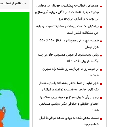
و به ظاهر از تبعات 
صمصامی خطاب به پزشکیان: خودتان در مجلس
بودید؛ دیدید انتقادات نمایندگان درباره گران‌سازی
ارز بود، نه واگذاری ایران‌خودرو
پزشکیان: خدمت بی‌منت و مشارکت مردمی، پایه
حل مشکلات کشور است
قیمت‌ برنج ایرانی همچنان در کانال ۴۵۰ تا ۵۵۰
هزار تومان
وقتی دیتاسنترها از هوش مصنوعی جلو می‌زنند؛
زنگ خطر برای اقتصاد AI
از خبرسازی تا جریان‌سازی نقشه راه مدیران
هوشمند
«چرا نباید از شما متنفر باشند؟»؛ پاسخ معنادار
یک کاربر خارجی به قدرت و توانمندی ایرانیان
پس از رأی شورای مرکزی جبهه ایران اسلامی؛
اعضای حقیقی و حقوقی دفتر سیاسی مشخص
شدند
بسنت مدعی شد: به زودی شاهد توافق با ایران
خواهیم بود