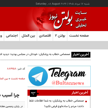
شنبه ۱۷ مرداد ۱۴۰۵
|
Saturday , 08 August 2026
صفحه نخست
بولتن ۲
اقتصادی
بین الملل
اجتماعی
ور
آخرین اخبار
صمصامی خطاب به پزشکیان: خودتان در مجلس بودید؛ دیدید انتقادا
کد خبر:
۸۸۴۶۵۸
صفحه نخست
»
بین المل
آخرین اخبار
چرا آسیب ب
صمصامی خطاب به پزشکیان: به شما اطلاعات غلط
دادند؛ مردم را ساده‌لوح فرض نکنید!
در پایان پنجمین هفته 