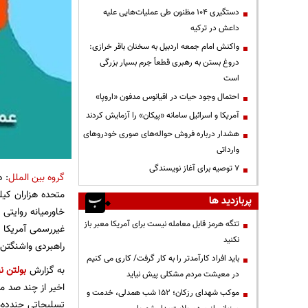
دستگیری ۱۰۴ مظنون طی عملیات‌هایی علیه
داعش در ترکیه
واکنش امام جمعه اردبیل به سخنان باقر خرازی:
دروغ بستن به رهبری قطعاً جرم بسیار بزرگی
است
احتمال وجود حیات در اقیانوس مدفون «اروپا»
آمریکا و اسرائیل سامانه «پیکان» را آزمایش کردند
هشدار درباره فروش حواله‌های صوری خودروهای
وارداتی
۷ توصیه برای آغاز نویسندگی
گروه بین الملل
: د
متحده هزاران کیل
پربازدید ها
خاورمیانه روایتی
تنگه هرمز قابل معامله نیست برای آمریکا معبر باز
غیررسمی آمریکا د
نکنید
راهبردی واشنگتن 
باید افراد کارآمدتر را به کار گرفت/ کاری می کنیم
به گزارش
بولتن نی
در معیشت مردم مشکلی پیش نیاید
اخیر از چند صد می
موکب شهدای رزکان؛ ۱۵۲ شب همدلی، خدمت و
تسلیحاتی چندده‌م