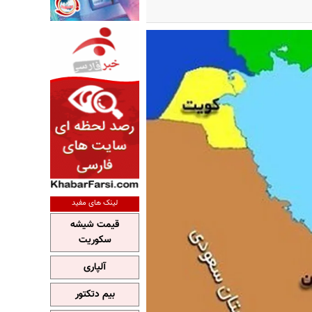
لینک های مفید
قیمت شیشه
سکوریت
آلپاری
بیم دتکتور