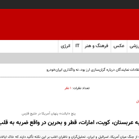
زشی
عکس
فرهنگ و هنر
IT
انرژی
ت نمایندگان درباره گران‌سازی ارز بود، نه واگذاری ایران‌خودرو
تعداد نظرات:
۱ نظر
ل
پنج «ایالت» پنهان آمریکا در خلیج فارس
ه عربستان، کویت، امارات، قطر و بحرین در واقع ضربه به قل
از جنگ میان آمریکا، اسرائیل و ایران، تحلیل‌گران و ناظران اغلب بر این نکته تأکید دارند که خاک ایالا