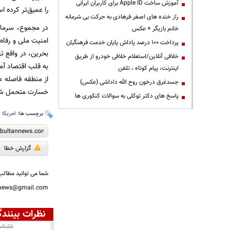
آموزش ساخت Apple ID برای کاربران ایرانی
را عمیق‌تر کرده 
راز خنده های اصغر فرهادی به حرکت بی شرمانه
در مجموع، سرمای
خانم بازیگر + عکس
امنیت ملی و رفاه
پرداخت ۱۰۰ درصد پاداش پایان خدمت فرهنگیان
بحرین، در واقع ت
خلافی آنلاین/استعلام خلافی خودرو از طریق
به قلب اقتصاد آمر
اینترنت، پیام کوتاه ، تلفن
از منطقه فاصله دا
جسدغرق درخون روح الله داداشی (عکس)
خسارت متحمل ش
پاسخ های دکتر توکلی به سوالات کنکوری ها
برچسب ها:
امریکا
،
گزارش خطا
شما می توانید مطالب 
nnews@gmail.com
نظرات بینندگ
ناشنا