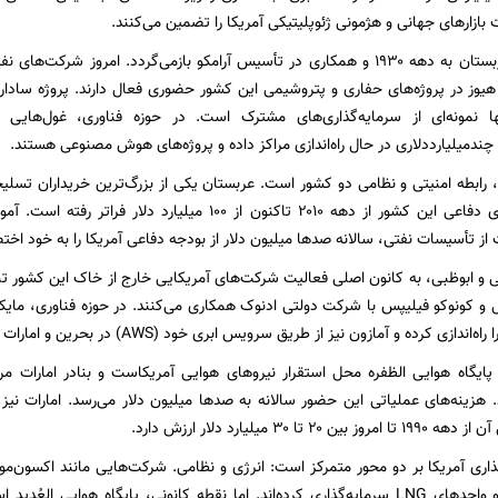
 بازارهای جهانی و هژمونی ژئوپلیتیکی آمریکا را تضمین می‌کنند.
روابط آمریکا و عربستان به دهه ۱۹۳۰ و همکاری در تأسیس آرامکو بازمی‌گردد. امرو
نها نمونه‌ای از سرمایه‌گذاری‌های مشترک است. در حوزه فناوری، غول‌هایی 
 چندمیلیارددلاری در حال راه‌اندازی مراکز داده و پروژه‌های هوش مصنوعی هستند.
ه، رابطه امنیتی و نظامی دو کشور است. عربستان یکی از بزرگ‌ترین خریداران تس
مجموع قراردادهای دفاعی این کشور از دهه ۲۰۱۰ تاکنون از ۱۰۰ 
از تأسیسات نفتی، سالانه صدها میلیون دلار از بودجه دفاعی آمریکا را به خود اخ
وبی و ابوظبی، به کانون اصلی فعالیت شرکت‌های آمریکایی خارج از خاک این کشور ت
ل و کونوکو فیلیپس با شرکت دولتی ادنوک همکاری می‌کنند. در حوزه فناوری، مایکر
دازی کرده و آمازون نیز از طریق سرویس ابری خود (AWS) در بحرین و امارات حضور دارد.
یگاه هوایی الظفره محل استقرار نیروهای هوایی آمریکاست و بنادر امارات مرا
هزینه‌های عملیاتی این حضور سالانه به صدها میلیون دلار می‌رسد. امارات نی
 تا ۳۰ میلیارد دلار ارزش دارد.
اری آمریکا بر دو محور متمرکز است: انرژی و نظامی. شرکت‌هایی مانند اکسون‌موبیل
گازی نورث فیلد و واحدهای LNG سرمایه‌گذاری کرده‌اند. اما نقطه کانونی، پایگاه هوا