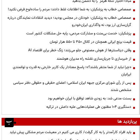
مبادا اختیار تنگه هرمز را به دشمن بدهید
صمصامی خطاب به پزشکیان: به شما اطلاعات غلط دادند؛ مردم را ساده‌لوح فرض نکنید!
صمصامی خطاب به پزشکیان: خودتان در مجلس بودید؛ دیدید انتقادات نمایندگان درباره
گران‌سازی ارز بود، نه واگذاری ایران‌خودرو
پزشکیان: خدمت بی‌منت و مشارکت مردمی، پایه حل مشکلات کشور است
قیمت‌ برنج ایرانی همچنان در کانال ۴۵۰ تا ۵۵۰ هزار تومان
وقتی دیتاسنترها از هوش مصنوعی جلو می‌زنند؛ زنگ خطر برای اقتصاد AI
از خبرسازی تا جریان‌سازی نقشه راه مدیران هوشمند
«چرا نباید از شما متنفر باشند؟»؛ پاسخ معنادار یک کاربر خارجی به قدرت و توانمندی
ایرانیان
پس از رأی شورای مرکزی جبهه ایران اسلامی؛ اعضای حقیقی و حقوقی دفتر سیاسی
مشخص شدند
بسنت مدعی شد: به زودی شاهد توافق با ایران خواهیم بود
دستگیری ۱۰۴ مظنون طی عملیات‌هایی علیه داعش در ترکیه
پربازدید ها
باید افراد کارآمدتر را به کار گرفت/ کاری می کنیم در معیشت مردم مشکلی پیش نیاید