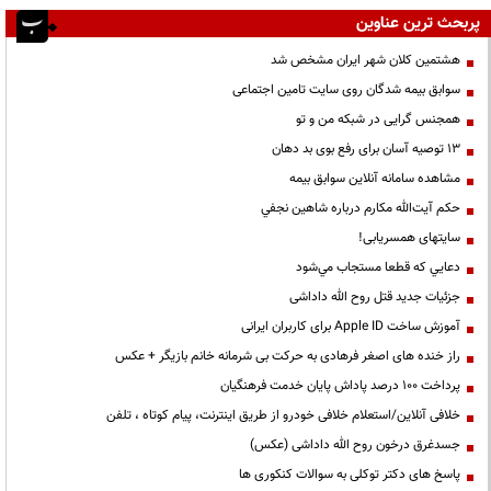
پربحث ترین عناوین
هشتمین کلان شهر ایران مشخص شد
سوابق بیمه شدگان روی سایت تامین اجتماعی
همجنس گرایی در شبکه من و تو
13 توصیه آسان برای رفع بوی بد دهان
مشاهده سامانه آنلاين سوابق بیمه
حكم آيت‌الله مكارم درباره شاهين نجفي
سایتهای همسریابی!
دعايي كه قطعا مستجاب مي‌شود
جزئیات جدید قتل روح الله داداشی
آموزش ساخت Apple ID برای کاربران ایرانی
راز خنده های اصغر فرهادی به حرکت بی شرمانه خانم بازیگر + عکس
پرداخت ۱۰۰ درصد پاداش پایان خدمت فرهنگیان
خلافی آنلاین/استعلام خلافی خودرو از طریق اینترنت، پیام کوتاه ، تلفن
جسدغرق درخون روح الله داداشی (عکس)
پاسخ های دکتر توکلی به سوالات کنکوری ها