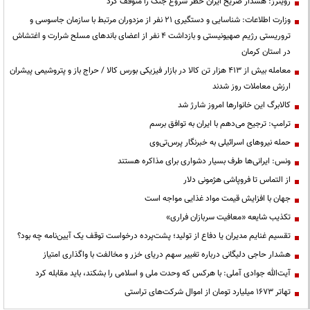
رویترز: هشدار صریح ایران خطر شروع جنگ را متوقف کرد
وزارت اطلاعات: شناسایی و دستگیری ۲۱ نفر از مزدوران مرتبط با سازمان جاسوسی و
تروریستی رژیم صهیونیستی و بازداشت ۴ نفر از اعضای باندهای مسلح شرارت و اغتشاش
در استان کرمان
معامله بیش از ۴۱۳ هزار تن کالا در بازار فیزیکی بورس کالا / حراج باز و پتروشیمی پیشران
ارزش معاملات روز شدند
کالابرگ این خانوارها امروز شارژ شد
ترامپ: ترجیح می‌دهم با ایران به توافق برسم
حمله نیروهای اسرائیلی به خبرنگار پرس‌تی‌وی
ونس: ایرانی‌ها طرف بسیار دشواری برای مذاکره هستند
از التماس تا فروپاشی هژمونی دلار
جهان با افزایش قیمت مواد غذایی مواجه است
تکذیب شایعه «معافیت سربازان فراری»
تقسیم غنایم مدیران یا دفاع از تولید؛ پشت‌پرده درخواست توقف یک آیین‌نامه چه بود؟
هشدار حاجی دلیگانی درباره تغییر سهم دریای خزر و مخالفت با واگذاری امتیاز
آیت‌الله جوادی آملی: با هرکس که وحدت ملی و اسلامی را بشکند، باید مقابله کرد
تهاتر ۱۶۷۳ میلیارد تومان از اموال شرکت‌های تراستی