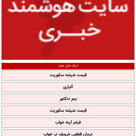
لینک های مفید
قیمت شیشه سکوریت
آلپاری
بیم دتکتور
قیمت شیشه سکوریت
فیلم آپنه خواب
درمان قطعی خروپف در خواب