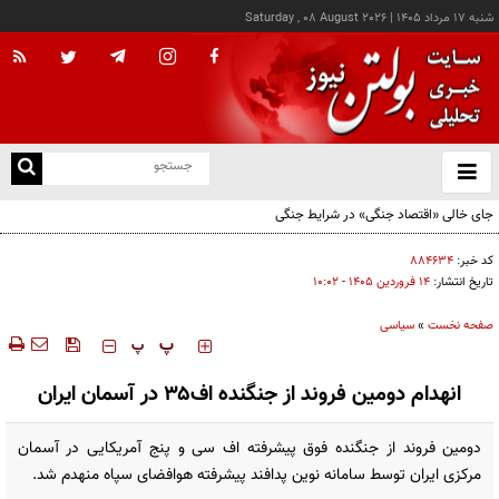
شنبه ۱۷ مرداد ۱۴۰۵
|
Saturday , 08 August 2026
از
و
ته
جای خالی «اقتصاد جنگی» در شرایط جنگی
ن
نو
کد خبر:
۸۸۴۶۳۴
تاریخ انتشار:
۱۴ فروردين ۱۴۰۵ - ۱۰:۰۲
صفحه نخست
»
سیاسی
‍‍‍ پ
پ
انهدام دومین فروند از جنگنده اف۳۵ در آسمان ایران
دومین فروند از جنگنده فوق پیشرفته اف سی و پنج آمریکایی در آسمان
مرکزی ایران توسط سامانه نوین پدافند پیشرفته هوافضای سپاه منهدم شد.