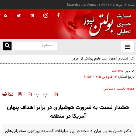
شنبه ۱۷ مرداد ۱۴۰۵
|
Saturday , 08 August 2026
از
و
ته
آغاز ثبت‌نام آزمون ارشد علوم پزشکی از امروز
ن
نو
کد خبر:
۸۸۴۵۹۰
تاریخ انتشار:
۱۳ فروردين ۱۴۰۵ - ۱۰:۵۲
صفحه نخست
»
سیاسی
‍‍‍ پ
پ
هشدار نسبت به ضرورت هوشیاری در برابر اهداف پنهان
آمریکا در منطقه
دکتر حسن ونایی بیان داشت: در پی تبلیغات گسترده پیرامون سخنرانی‌های