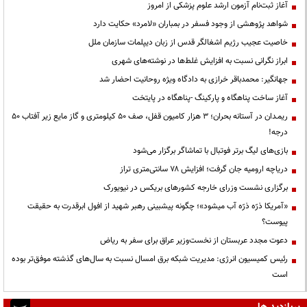
آغاز ثبت‌نام آزمون ارشد علوم پزشکی از امروز
شواهد پژوهشی از وجود فسفر در بمباران «لامرد» حکایت دارد
خاصیت عجیب رژیم اشغالگر قدس از زبان دیپلمات سازمان ملل
ابراز نگرانی نسبت به افزایش غلط‌ها در نوشته‌های شهری
جهانگیر: محمدباقر خرازی به دادگاه ویژه روحانیت احضار شد
آغاز ساخت پناهگاه و پارکینگ -پناهگاه در پایتخت
ریمـدان در آستانه بحران؛ ۳ هزار کامیون قفل، صف ۵۰ کیلومتری و گاز مایع زیر آفتاب ۵۰
درجه!
بازی‌های لیگ برتر فوتبال با تماشاگر برگزار می‌شود
دریاچه ارومیه جان گرفت؛ افزایش ۷۸ سانتی‌متری تراز
برگزاری نشست وزرای خارجه کشورهای بریکس در نیویورک
«آمریکا ذرّه ذرّه آب میشود»؛ چگونه پیشبینی رهبر شهید از افول ابرقدرت به حقیقت
پیوست؟
دعوت مجدد عربستان از نخست‌وزیر عراق برای سفر به ریاض
رئیس کمیسیون انرژی: مدیریت شبکه برق امسال نسبت به سال‌های گذشته موفق‌تر بوده
است