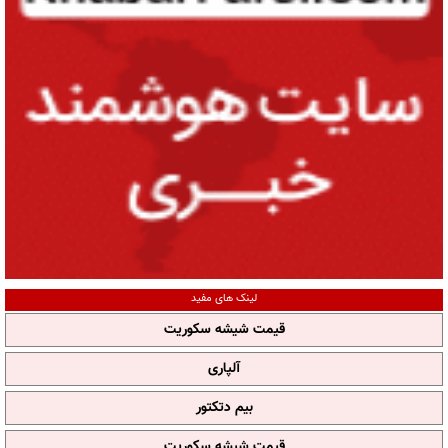
لینک های مفید
قیمت شیشه سکوریت
آلپاری
بیم دتکتور
قیمت شیشه سکوریت