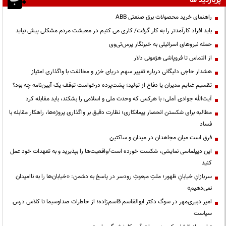
پربازدید ها
راهنمای خرید محصولات برق صنعتی ABB
باید افراد کارآمدتر را به کار گرفت/ کاری می کنیم در معیشت مردم مشکلی پیش نیاید
حمله نیروهای اسرائیلی به خبرنگار پرس‌تی‌وی
از التماس تا فروپاشی هژمونی دلار
هشدار حاجی دلیگانی درباره تغییر سهم دریای خزر و مخالفت با واگذاری امتیاز
تقسیم غنایم مدیران یا دفاع از تولید؛ پشت‌پرده درخواست توقف یک آیین‌نامه چه بود؟
آیت‌الله جوادی آملی: با هرکس که وحدت ملی و اسلامی را بشکند، باید مقابله کرد
مطالبه برای شکستن انحصار پیمانکاری؛ نظارت دقیق بر واگذاری پروژه‌ها، راهکار مقابله با
فساد
فرق است میان مجاهدان در میدان و ساکتین
این دیپلماسی نمایشی، شکست خورده است/واقعیت‌ها را بپذیرید و به تعهدات خود عمل
کنید
سربازانِ خیابانِ ظهور؛ ملتِ مبعوثِ رودسر در پاسخ به دشمن: «خیابان‌ها را به ناامیدان
نمی‌دهیم»
امیر دبیری‌مهر در سوگ دکتر ابوالقاسم قاسم‌زاده؛ از خاطرات صداوسیما تا کلاس درس
سیاست