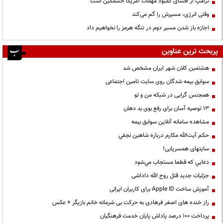
ترامپ از افشای کمبود مهمات آمریکا خشمگین است
وقتی انرژی، مسیرش را گم می‌کند
اجازه باز شدن مسیر دوم در تنگه هرمز را نخواهیم داد
پربحث ترین عناوین
هشتمین کلان شهر ایران مشخص شد
سوابق بیمه شدگان روی سایت تامین اجتماعی
همجنس گرایی در شبکه من و تو
13 توصیه آسان برای رفع بوی بد دهان
مشاهده سامانه آنلاين سوابق بیمه
حكم آيت‌الله مكارم درباره شاهين نجفي
سایتهای همسریابی!
دعايي كه قطعا مستجاب مي‌شود
جزئیات جدید قتل روح الله داداشی
آموزش ساخت Apple ID برای کاربران ایرانی
راز خنده های اصغر فرهادی به حرکت بی شرمانه خانم بازیگر + عکس
پرداخت ۱۰۰ درصد پاداش پایان خدمت فرهنگیان