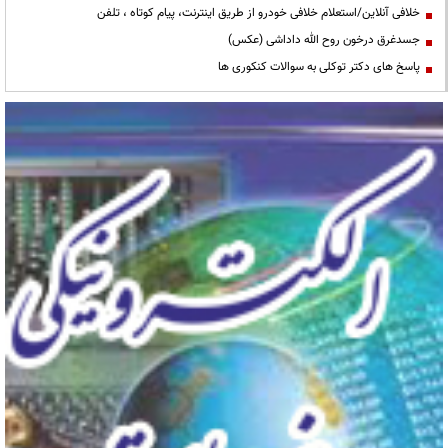
خلافی آنلاین/استعلام خلافی خودرو از طریق اینترنت، پیام کوتاه ، تلفن
جسدغرق درخون روح الله داداشی (عکس)
پاسخ های دکتر توکلی به سوالات کنکوری ها