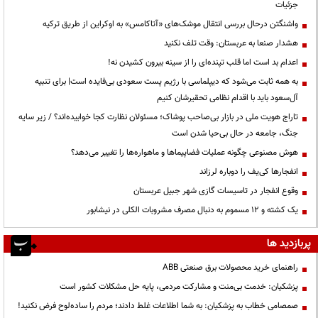
جزئیات
واشنگتن درحال بررسی انتقال موشک‌های «آتاکامس» به اوکراین از طریق ترکیه
هشدار صنعا به عربستان: وقت تلف نکنید
اعدام بد است اما قلب تپنده‌ای را از سینه بیرون کشیدن نه!
به همه ثابت می‌شود که دیپلماسی با رژیم پست سعودی بی‌فایده است| برای تنبیه
آل‌سعود باید با اقدام نظامی تحقیرشان کنیم
تاراج هویت ملی در بازار بی‌صاحب پوشاک؛ مسئولان نظارت کجا خوابیده‌اند؟ / زیر سایه
جنگ، جامعه در حال بی‌حیا شدن است
هوش مصنوعی چگونه عملیات فضاپیماها و ماهواره‌ها را تغییر می‌دهد؟
انفجارها کی‌یف را دوباره لرزاند
وقوع انفجار در تاسیسات گازی شهر جبیل عربستان
یک کشته و ۱۲ مسموم به دنبال مصرف مشروبات الکلی در نیشابور
پربازدید ها
راهنمای خرید محصولات برق صنعتی ABB
پزشکیان: خدمت بی‌منت و مشارکت مردمی، پایه حل مشکلات کشور است
صمصامی خطاب به پزشکیان: به شما اطلاعات غلط دادند؛ مردم را ساده‌لوح فرض نکنید!