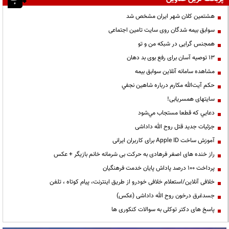
هشتمین کلان شهر ایران مشخص شد
سوابق بیمه شدگان روی سایت تامین اجتماعی
همجنس گرایی در شبکه من و تو
13 توصیه آسان برای رفع بوی بد دهان
مشاهده سامانه آنلاين سوابق بیمه
حكم آيت‌الله مكارم درباره شاهين نجفي
سایتهای همسریابی!
دعايي كه قطعا مستجاب مي‌شود
جزئیات جدید قتل روح الله داداشی
آموزش ساخت Apple ID برای کاربران ایرانی
راز خنده های اصغر فرهادی به حرکت بی شرمانه خانم بازیگر + عکس
پرداخت ۱۰۰ درصد پاداش پایان خدمت فرهنگیان
خلافی آنلاین/استعلام خلافی خودرو از طریق اینترنت، پیام کوتاه ، تلفن
جسدغرق درخون روح الله داداشی (عکس)
پاسخ های دکتر توکلی به سوالات کنکوری ها