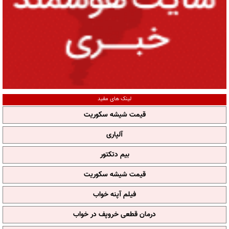
لینک های مفید
قیمت شیشه سکوریت
آلپاری
بیم دتکتور
قیمت شیشه سکوریت
فیلم آپنه خواب
درمان قطعی خروپف در خواب