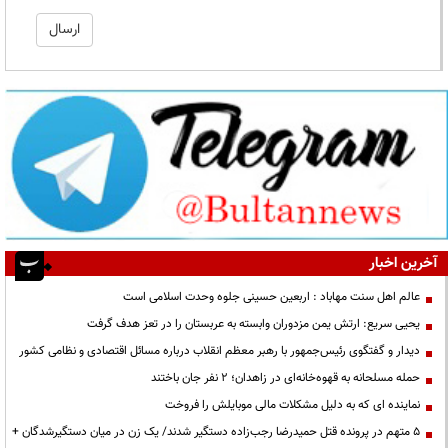
آخرین اخبار
عالم اهل سنت مهاباد : اربعین حسینی جلوه وحدت اسلامی است
یحیی سریع: ارتش یمن مزدوران وابسته به عربستان را در تعز هدف گرفت
دیدار و گفتگوی رئیس‌جمهور با رهبر معظم انقلاب درباره مسائل اقتصادی و نظامی کشور
حمله مسلحانه به قهوه‌خانه‌ای در زاهدان؛ ۲ نفر جان باختند
نماینده ای که به دلیل مشکلات مالی موبایلش را فروخت
۵ متهم در پرونده قتل حمیدرضا رجب‌زاده دستگیر شدند/ یک زن در میان دستگیرشدگان +