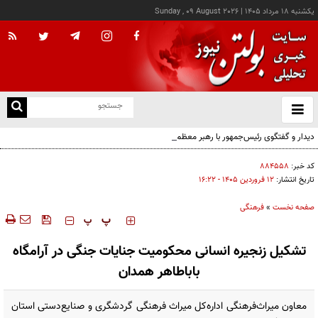
يکشنبه ۱۸ مرداد ۱۴۰۵
|
Sunday , 09 August 2026
از
و
ته
دیدار و گفتگوی رئیس‌جمهور با رهبر معظم انقلاب درباره مسائل اقتصادی و نظامی کشور
ن
نو
کد خبر:
۸۸۴۵۵۸
تاریخ انتشار:
۱۲ فروردين ۱۴۰۵ - ۱۶:۲۲
صفحه نخست
»
فرهنگی
‍‍‍ پ
پ
تشکیل زنجیره انسانی محکومیت جنایات جنگی در آرامگاه
باباطاهر همدان
معاون میراث‌فرهنگی اداره‌کل میراث‌ فرهنگی گردشگری و صنایع‌دستی استان