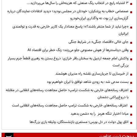
3 اشتباه رایج در انتخاب رنگ صنعتی که هزینه‌اش را سال‌ها می‌پردازید...
صمصامی خطاب به پزشکیان: خودتان در مجلس بودید؛ دیدید انتقادات نمایندگان درباره
گران‌سازی ارز بود، نه واگذاری ایران‌خودرو
«چرا نباید از شما متنفر باشند؟»؛ پاسخ معنادار یک کاربر خارجی به قدرت و توانمندی
ایرانیان
جای خالی «اقتصاد جنگی» در شرایط جنگی
وقتی دیتاسنترها از هوش مصنوعی جلو می‌زنند؛ زنگ خطر برای اقتصاد AI
واکنش امام جمعه اردبیل به سخنان باقر خرازی: دروغ بستن به رهبری قطعاً جرم بسیار
بزرگی است
از خبرسازی تا جریان‌سازی نقشه راه مدیران هوشمند
بسنت مدعی شد: به زودی شاهد توافق با ایران خواهیم بود
اعتراف رسانه‌های خارجی به شکست ترامپ؛ حاصل مجاهدت رسانه‌های انقلابی در مقابله
با دروغ‌پراکنی دشمنان
اعتراف رسانه‌های خارجی به شکست ترامپ حاصل مجاهدت رسانه‌های انقلابی است
مبادا اختیار تنگه هرمز را به دشمن بدهید
اتاق پول دولت در دل بورس؛ مستمری بازنشستگان، وثیقه بازی بزرگ‌ها
پربحث ترین عناوین