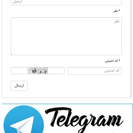
* نظر
* کد امنیتی