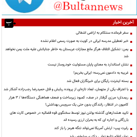
آخرین اخبار
سفر فرمانده سنتکام به اراضی اشغالی
خبر تعطیلی مدرسه ایرانی در کویت به صورت رسمی اعلام نشده
یمن: تشکیل ائتلاف هرگز مانع مجازات عربستان به خاطر جنایاتش علیه ملت یمن نخواهد
شد
نشان استاندارد به معنای پایان مسئولیت خودروساز نیست
غریبه به دادمون نمی‌رسه؛ ایرانی بخریم!
بسته اینترنت رایگان برای خبرنگاران فعال شد
با اعتراف یکی از متهمان، ابعاد تازه‌ای از پرونده ربایش و قتل حمیدرضا رجب‌زاده آشکار شد
ریمـدان؛ مرزی گرفتار در صف، کمبود زیرساخت و ضعف هماهنگی دستگاه‌ها / ۳ هزار
کامیون در انتظار، رانندگان بدون حتی یک سرویس بهداشتی!
تایید هشدارهای گذشته بولتن نیوز توسط سخنگوی قوه قضائیه در خصوص کارت های
بارزگانی و اجاره ای که به بحران ارزی رسیده اند
رابرت پیپ: ارتش آمریکا نمی‌تواند تنگه هرمز را باز کند
زمان اعلام نتایج نهایی دکتری مشخص شد