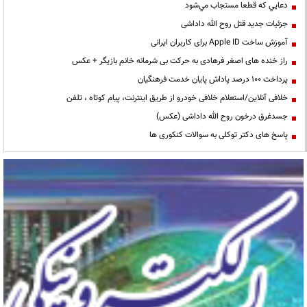
دعايي كه قطعا مستجاب مي‌شود
جزئیات جدید قتل روح الله داداشی
آموزش ساخت Apple ID برای کاربران ایرانی
راز خنده های اصغر فرهادی به حرکت بی شرمانه خانم بازیگر + عکس
پرداخت ۱۰۰ درصد پاداش پایان خدمت فرهنگیان
خلافی آنلاین/استعلام خلافی خودرو از طریق اینترنت، پیام کوتاه ، تلفن
جسدغرق درخون روح الله داداشی (عکس)
پاسخ های دکتر توکلی به سوالات کنکوری ها