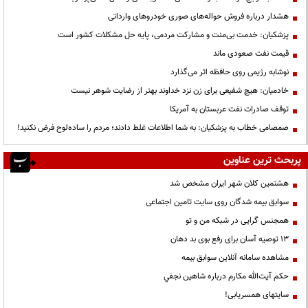
هشدار درباره فروش حواله‌های صوری خودروهای وارداتی
پزشکیان: خدمت بی‌منت و مشارکت مردمی، پایه حل مشکلات کشور است
قیمت نفت صعودی ماند
نوشابه رژیمی روی حافظه اثر می‌گذارد
خادمیان: هیچ شفیعی برای زن نزد خداوند بهتر از رضایت شوهر نیست
توقف صادرات نفت عربستان به آمریکا
صمصامی خطاب به پزشکیان: به شما اطلاعات غلط دادند؛ مردم را ساده‌لوح فرض نکنید!
پربحث ترین عناوین
هشتمین کلان شهر ایران مشخص شد
سوابق بیمه شدگان روی سایت تامین اجتماعی
همجنس گرایی در شبکه من و تو
13 توصیه آسان برای رفع بوی بد دهان
مشاهده سامانه آنلاين سوابق بیمه
حكم آيت‌الله مكارم درباره شاهين نجفي
سایتهای همسریابی!