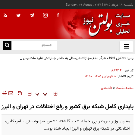
يکشنبه ۱۸ مرداد ۱۴۰۵
|
Sunday , 09 August 2026
از
و
ته
یمن: تشکیل ائتلاف هرگز مانع مجازات عربستان به خاطر جنایاتش علیه ملت یمن نخواهد شد
ن
نو
کد خبر:
۸۸۴۳۹۱
تاریخ انتشار:
۱۰ فروردين ۱۴۰۵ - ۱۳:۱۰
صفحه نخست
»
اقتصادی
‍‍‍ پ
پ
پایداری کامل شبکه برق کشور و رفع اختلالات در تهران و البرز
معاون وزیر نیرو:در پی حمله شب گذشته دشمن صهیونیستی - آمریکایی،
اختلالاتی در شبکه برق تهران و البرز ایجاد شده بود...