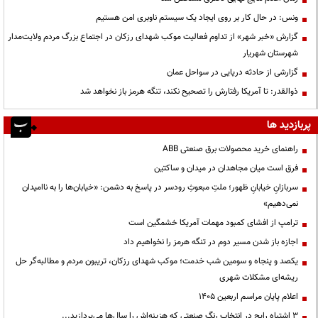
ونس: در حال کار بر روی ایجاد یک سیستم ناوبری امن هستیم
گزارش «خبر شهر» از تداوم فعالیت موکب شهدای رزکان در اجتماع بزرگ مردم ولایت‌مدار
شهرستان شهریار
گزارشی از حادثه دریایی در سواحل عمان
ذوالقدر: تا آمریکا رفتارش را تصحیح نکند، تنگه هرمز باز نخواهد شد
پربازدید ها
راهنمای خرید محصولات برق صنعتی ABB
فرق است میان مجاهدان در میدان و ساکتین
سربازانِ خیابانِ ظهور؛ ملتِ مبعوثِ رودسر در پاسخ به دشمن: «خیابان‌ها را به ناامیدان
نمی‌دهیم»
ترامپ از افشای کمبود مهمات آمریکا خشمگین است
اجازه باز شدن مسیر دوم در تنگه هرمز را نخواهیم داد
یکصد و پنجاه و سومین شب خدمت؛ موکب شهدای رزکان، تریبون مردم و مطالبه‌گر حل
ریشه‌ای مشکلات شهری
اعلام پایان مراسم اربعین ۱۴۰۵
3 اشتباه رایج در انتخاب رنگ صنعتی که هزینه‌اش را سال‌ها می‌پردازید...