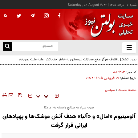
شنبه ۱۷ مرداد ۱۴۰۵
|
Saturday , 08 August 2026
از
و
ته
یمن: تشکیل ائتلاف هرگز مانع مجازات عربستان به خاطر جنایاتش علیه ملت یمن نخواهد شد
ن
نو
کد خبر:
۸۸۴۳۰۳
تاریخ انتشار:
۰۹ فروردين ۱۴۰۵ - ۰۶:۰۲
صفحه نخست
»
سیاسی
‍‍‍ پ
پ
ضربه سپاه به صنایع وابسته به آمریکا
آلومینیوم «امال» و «آلبا» هدف آتش موشک‌ها و پهپادهای
ایرانی قرار گرفت