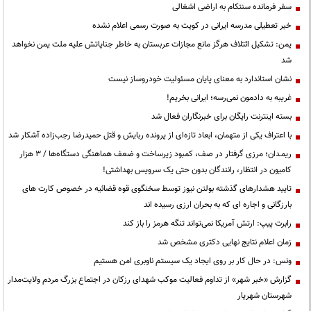
سفر فرمانده سنتکام به اراضی اشغالی
خبر تعطیلی مدرسه ایرانی در کویت به صورت رسمی اعلام نشده
یمن: تشکیل ائتلاف هرگز مانع مجازات عربستان به خاطر جنایاتش علیه ملت یمن نخواهد
شد
نشان استاندارد به معنای پایان مسئولیت خودروساز نیست
غریبه به دادمون نمی‌رسه؛ ایرانی بخریم!
بسته اینترنت رایگان برای خبرنگاران فعال شد
با اعتراف یکی از متهمان، ابعاد تازه‌ای از پرونده ربایش و قتل حمیدرضا رجب‌زاده آشکار شد
ریمـدان؛ مرزی گرفتار در صف، کمبود زیرساخت و ضعف هماهنگی دستگاه‌ها / ۳ هزار
کامیون در انتظار، رانندگان بدون حتی یک سرویس بهداشتی!
تایید هشدارهای گذشته بولتن نیوز توسط سخنگوی قوه قضائیه در خصوص کارت های
بارزگانی و اجاره ای که به بحران ارزی رسیده اند
رابرت پیپ: ارتش آمریکا نمی‌تواند تنگه هرمز را باز کند
زمان اعلام نتایج نهایی دکتری مشخص شد
ونس: در حال کار بر روی ایجاد یک سیستم ناوبری امن هستیم
گزارش «خبر شهر» از تداوم فعالیت موکب شهدای رزکان در اجتماع بزرگ مردم ولایت‌مدار
شهرستان شهریار