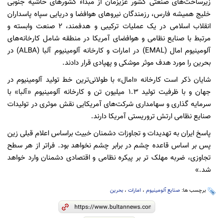
زیرساخت‌های صنعتی کشور عزیزمان از مبداء کشورهای حاشیه جنوبی
خلیج همیشه فارس، رزمندگان نیروهای هوافضا و دریایی سپاه پاسداران
انقلاب اسلامی در یک عملیات ترکیبی و هدفمند، ۲ صنعت وابسته و
مرتبط با صنایع نظامی و هوافضای آمریکا در منطقه شامل کارخانه‌های
آلومینیوم امال (EMAL) در امارات و کارخانه آلومینیوم آلبا (ALBA) در
بحرین را مورد هدف موثر موشکی و پهپادی قرار دادند.
شایان ذکر است کارخانه «امال» با طولانی‌ترین خط تولید آلومینیوم در
جهان و با ظرفیت تولید ۱.۳ میلیون تن و کارخانه آلومینیوم «آلبا» با
سرمایه گذاری و سهامداری شرکت‌های آمریکایی نقش موثری در تولیدات
صنایع نظامی ارتش تروریستی آمریکا دارند.
پاسخ ایران به تهدیدات و تجاوزات دشمنان خبیث براساس اعلام قبلی زین
پس بر اساس قاعده چشم در برابر چشم نخواهد بود. فراتر از هر سطح
تجاوزی، ضربه مهلک تر بر پیکره نظامی و اقتصادی دشمنان وارد خواهد
شد.»
برچسب ها:
صنایع آلومینیوم
،
امارات
،
بحرین