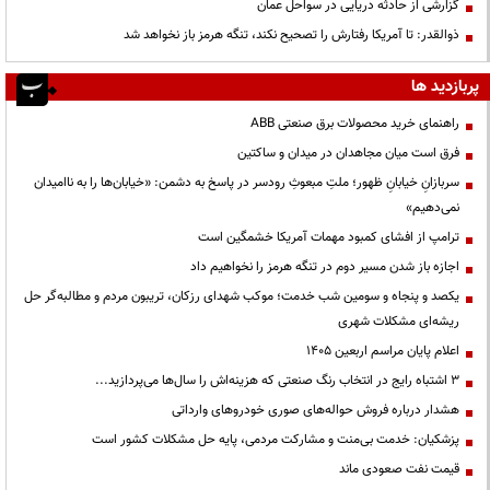
گزارشی از حادثه دریایی در سواحل عمان
ذوالقدر: تا آمریکا رفتارش را تصحیح نکند، تنگه هرمز باز نخواهد شد
پربازدید ها
راهنمای خرید محصولات برق صنعتی ABB
فرق است میان مجاهدان در میدان و ساکتین
سربازانِ خیابانِ ظهور؛ ملتِ مبعوثِ رودسر در پاسخ به دشمن: «خیابان‌ها را به ناامیدان
نمی‌دهیم»
ترامپ از افشای کمبود مهمات آمریکا خشمگین است
اجازه باز شدن مسیر دوم در تنگه هرمز را نخواهیم داد
یکصد و پنجاه و سومین شب خدمت؛ موکب شهدای رزکان، تریبون مردم و مطالبه‌گر حل
ریشه‌ای مشکلات شهری
اعلام پایان مراسم اربعین ۱۴۰۵
3 اشتباه رایج در انتخاب رنگ صنعتی که هزینه‌اش را سال‌ها می‌پردازید...
هشدار درباره فروش حواله‌های صوری خودروهای وارداتی
پزشکیان: خدمت بی‌منت و مشارکت مردمی، پایه حل مشکلات کشور است
قیمت نفت صعودی ماند