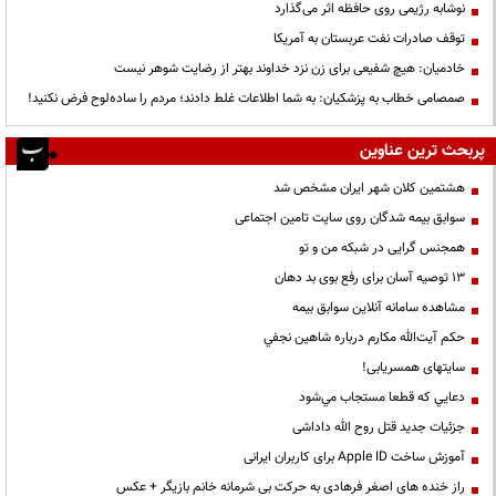
نوشابه رژیمی روی حافظه اثر می‌گذارد
توقف صادرات نفت عربستان به آمریکا
خادمیان: هیچ شفیعی برای زن نزد خداوند بهتر از رضایت شوهر نیست
صمصامی خطاب به پزشکیان: به شما اطلاعات غلط دادند؛ مردم را ساده‌لوح فرض نکنید!
پربحث ترین عناوین
هشتمین کلان شهر ایران مشخص شد
سوابق بیمه شدگان روی سایت تامین اجتماعی
همجنس گرایی در شبکه من و تو
13 توصیه آسان برای رفع بوی بد دهان
مشاهده سامانه آنلاين سوابق بیمه
حكم آيت‌الله مكارم درباره شاهين نجفي
سایتهای همسریابی!
دعايي كه قطعا مستجاب مي‌شود
جزئیات جدید قتل روح الله داداشی
آموزش ساخت Apple ID برای کاربران ایرانی
راز خنده های اصغر فرهادی به حرکت بی شرمانه خانم بازیگر + عکس