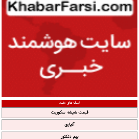
لینک های مفید
قیمت شیشه سکوریت
آلپاری
بیم دتکتور