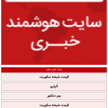
لینک های مفید
قیمت شیشه سکوریت
آلپاری
بیم دتکتور
قیمت شیشه سکوریت