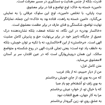
قدرت، بلکه از جنس هدایت و دستگیری در مسیر معرفت است.
«امین» خسته به خاک: اوج تواضع و فنا در برابر معشوق
بیت پایانی، با تخلص «امین»، اوج این سلوک عرفانی را به نمایش
می‌گذارد. «امینِ خسته به راهت، فتاده بود به خاک»؛ این جمله، نمایانگر
نهایت تواضع، شکستگی و فنای عارف در برابر عظمت معشوق است.
«خاکسار بودن» در این نگاه، نه نشانه ضعف، بلکه نشان‌دهنده درک
عمیق از جایگاه ناچیز خود در برابر بی‌نهایت حق و پذیرش کامل مشیت
الهی است. «برخاستن» از این #خاکساری، نه با تکیه بر توان خویش، بلکه
به «لطف یاد تو» است؛ یعنی تجلی قدرت الهی در روح شکسته و متواضع
سالک. این همان درویش‌وارگی است که در عین اقتدار، سر بر آستان
#معشوق می‌ساید.
متن کامل غزل:
من از دیارِ حبیبم، نه از بلادِ غریب
که من به بویِ تو، از جایِ خویش برخاستم
به بویِ زلفِ تو آشفته‌ام چو بادِ صبا
که با خیالِ تو، از خوابِ عیش برخاستم
مرا به کارِ جهان، هیچ التفات نبود
به عشقِ رویِ تو، زین گیرودار برخاستم