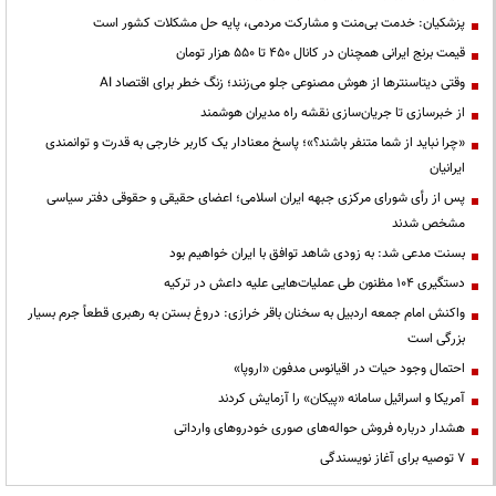
پزشکیان: خدمت بی‌منت و مشارکت مردمی، پایه حل مشکلات کشور است
قیمت‌ برنج ایرانی همچنان در کانال ۴۵۰ تا ۵۵۰ هزار تومان
وقتی دیتاسنترها از هوش مصنوعی جلو می‌زنند؛ زنگ خطر برای اقتصاد AI
از خبرسازی تا جریان‌سازی نقشه راه مدیران هوشمند
«چرا نباید از شما متنفر باشند؟»؛ پاسخ معنادار یک کاربر خارجی به قدرت و توانمندی
ایرانیان
پس از رأی شورای مرکزی جبهه ایران اسلامی؛ اعضای حقیقی و حقوقی دفتر سیاسی
مشخص شدند
بسنت مدعی شد: به زودی شاهد توافق با ایران خواهیم بود
دستگیری ۱۰۴ مظنون طی عملیات‌هایی علیه داعش در ترکیه
واکنش امام جمعه اردبیل به سخنان باقر خرازی: دروغ بستن به رهبری قطعاً جرم بسیار
بزرگی است
احتمال وجود حیات در اقیانوس مدفون «اروپا»
آمریکا و اسرائیل سامانه «پیکان» را آزمایش کردند
هشدار درباره فروش حواله‌های صوری خودروهای وارداتی
۷ توصیه برای آغاز نویسندگی