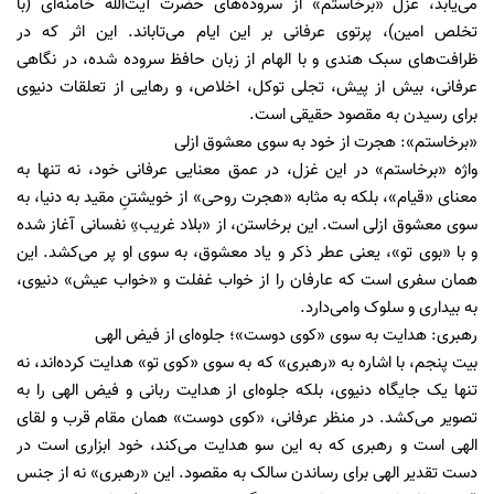
می‌یابد، غزل «برخاستم» از سروده‌های حضرت آیت‌الله خامنه‌ای (با
تخلص امین)، پرتوی عرفانی بر این ایام می‌تاباند. این اثر که در
ظرافت‌های سبک هندی و با الهام از زبان حافظ سروده شده، در نگاهی
عرفانی، بیش از پیش، تجلی توکل، اخلاص، و رهایی از تعلقات دنیوی
برای رسیدن به مقصود حقیقی است.
«برخاستم»: هجرت از خود به سوی معشوق ازلی
واژه «برخاستم» در این غزل، در عمق معنایی عرفانی خود، نه تنها به
معنای «قیام»، بلکه به مثابه «هجرت روحی» از خویشتنِ مقید به دنیا، به
سوی معشوق ازلی است. این برخاستن، از «بلاد غریب»ِ نفسانی آغاز شده
و با «بوی تو»، یعنی عطر ذکر و یاد معشوق، به سوی او پر می‌کشد. این
همان سفری است که عارفان را از خواب غفلت و «خواب عیش» دنیوی،
به بیداری و سلوک وامی‌دارد.
رهبری: هدایت به سوی «کوی دوست»؛ جلوه‌ای از فیض الهی
بیت پنجم، با اشاره به «رهبری» که به سوی «کوی تو» هدایت کرده‌اند، نه
تنها یک جایگاه دنیوی، بلکه جلوه‌ای از هدایت ربانی و فیض الهی را به
تصویر می‌کشد. در منظر عرفانی، «کوی دوست» همان مقام قرب و لقای
الهی است و رهبری که به این سو هدایت می‌کند، خود ابزاری است در
دست تقدیر الهی برای رساندن سالک به مقصود. این «رهبری» نه از جنس