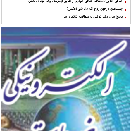
خلافی آنلاین/استعلام خلافی خودرو از طریق اینترنت، پیام کوتاه ، تلفن
جسدغرق درخون روح الله داداشی (عکس)
پاسخ های دکتر توکلی به سوالات کنکوری ها