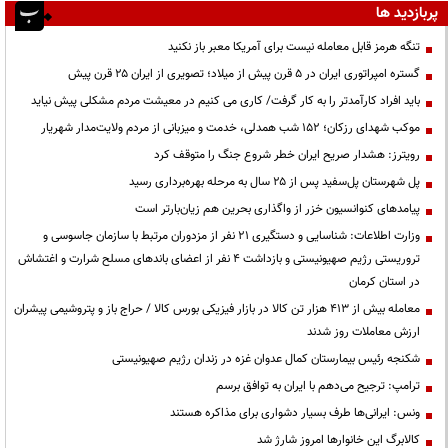
پربازدید ها
تنگه هرمز قابل معامله نیست برای آمریکا معبر باز نکنید
گستره امپراتوری ایران در ۵ قرن پیش از میلاد؛ تصویری از ایران ۲۵ قرن پیش
باید افراد کارآمدتر را به کار گرفت/ کاری می کنیم در معیشت مردم مشکلی پیش نیاید
موکب شهدای رزکان؛ ۱۵۲ شب همدلی، خدمت و میزبانی از مردم ولایت‌مدار شهریار
رویترز: هشدار صریح ایران خطر شروع جنگ را متوقف کرد
پل شهرستان پل‌سفید پس از ۲۵ سال به مرحله بهره‌برداری رسید
پیامدهای کنوانسیون خزر از واگذاری بحرین هم زیان‌بارتر است
وزارت اطلاعات: شناسایی و دستگیری ۲۱ نفر از مزدوران مرتبط با سازمان جاسوسی و
تروریستی رژیم صهیونیستی و بازداشت ۴ نفر از اعضای باندهای مسلح شرارت و اغتشاش
در استان کرمان
معامله بیش از ۴۱۳ هزار تن کالا در بازار فیزیکی بورس کالا / حراج باز و پتروشیمی پیشران
ارزش معاملات روز شدند
شکنجه رئیس بیمارستان کمال عدوان غزه در زندان رژیم صهیونیستی
ترامپ: ترجیح می‌دهم با ایران به توافق برسم
ونس: ایرانی‌ها طرف بسیار دشواری برای مذاکره هستند
کالابرگ این خانوارها امروز شارژ شد