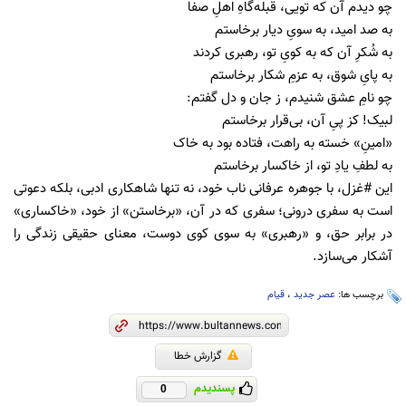
چو دیدم آن که تویی، قبله‌گاهِ اهلِ صفا
به صد امید، به سویِ دیار برخاستم
به شُکرِ آن که به کویِ تو، رهبری کردند
به پایِ شوق، به عزمِ شکار برخاستم
چو نامِ عشق شنیدم، ز جان و دل گفتم:
لبیک! کز پیِ آن، بی‌قرار برخاستم
«امینِ» خسته به راهت، فتاده بود به خاک
به لطفِ یادِ تو، از خاکسار برخاستم
این #غزل، با جوهره عرفانی ناب خود، نه تنها شاهکاری ادبی، بلکه دعوتی
است به سفری درونی؛ سفری که در آن، «برخاستن» از خود، «خاکساری»
در برابر حق، و «رهبری» به سوی کوی دوست، معنای حقیقی زندگی را
آشکار می‌سازد.
برچسب ها:
عصر جدید
،
قیام
گزارش خطا
پسندیدم
0