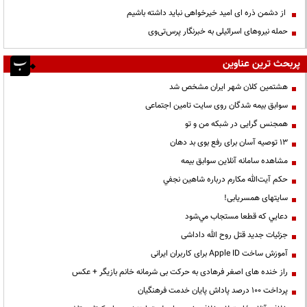
از دشمن ذره ای امید خیرخواهی نباید داشته باشیم
حمله نیروهای اسرائیلی به خبرنگار پرس‌تی‌وی
پربحث ترین عناوین
هشتمین کلان شهر ایران مشخص شد
سوابق بیمه شدگان روی سایت تامین اجتماعی
همجنس گرایی در شبکه من و تو
13 توصیه آسان برای رفع بوی بد دهان
مشاهده سامانه آنلاين سوابق بیمه
حكم آيت‌الله مكارم درباره شاهين نجفي
سایتهای همسریابی!
دعايي كه قطعا مستجاب مي‌شود
جزئیات جدید قتل روح الله داداشی
آموزش ساخت Apple ID برای کاربران ایرانی
راز خنده های اصغر فرهادی به حرکت بی شرمانه خانم بازیگر + عکس
پرداخت ۱۰۰ درصد پاداش پایان خدمت فرهنگیان