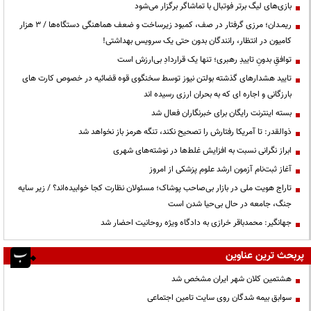
بازی‌های لیگ برتر فوتبال با تماشاگر برگزار می‌شود
ریمـدان؛ مرزی گرفتار در صف، کمبود زیرساخت و ضعف هماهنگی دستگاه‌ها / ۳ هزار
کامیون در انتظار، رانندگان بدون حتی یک سرویس بهداشتی!
توافقِ بدونِ تاییدِ رهبری؛ تنها یک قراردادِ بی‌ارزش است
تایید هشدارهای گذشته بولتن نیوز توسط سخنگوی قوه قضائیه در خصوص کارت های
بارزگانی و اجاره ای که به بحران ارزی رسیده اند
بسته اینترنت رایگان برای خبرنگاران فعال شد
ذوالقدر: تا آمریکا رفتارش را تصحیح نکند، تنگه هرمز باز نخواهد شد
ابراز نگرانی نسبت به افزایش غلط‌ها در نوشته‌های شهری
آغاز ثبت‌نام آزمون ارشد علوم پزشکی از امروز
تاراج هویت ملی در بازار بی‌صاحب پوشاک؛ مسئولان نظارت کجا خوابیده‌اند؟ / زیر سایه
جنگ، جامعه در حال بی‌حیا شدن است
جهانگیر: محمدباقر خرازی به دادگاه ویژه روحانیت احضار شد
پربحث ترین عناوین
هشتمین کلان شهر ایران مشخص شد
سوابق بیمه شدگان روی سایت تامین اجتماعی