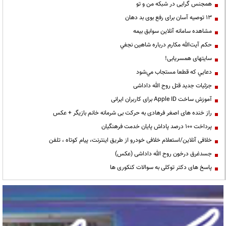
همجنس گرایی در شبکه من و تو
13 توصیه آسان برای رفع بوی بد دهان
مشاهده سامانه آنلاين سوابق بیمه
حكم آيت‌الله مكارم درباره شاهين نجفي
سایتهای همسریابی!
دعايي كه قطعا مستجاب مي‌شود
جزئیات جدید قتل روح الله داداشی
آموزش ساخت Apple ID برای کاربران ایرانی
راز خنده های اصغر فرهادی به حرکت بی شرمانه خانم بازیگر + عکس
پرداخت ۱۰۰ درصد پاداش پایان خدمت فرهنگیان
خلافی آنلاین/استعلام خلافی خودرو از طریق اینترنت، پیام کوتاه ، تلفن
جسدغرق درخون روح الله داداشی (عکس)
پاسخ های دکتر توکلی به سوالات کنکوری ها