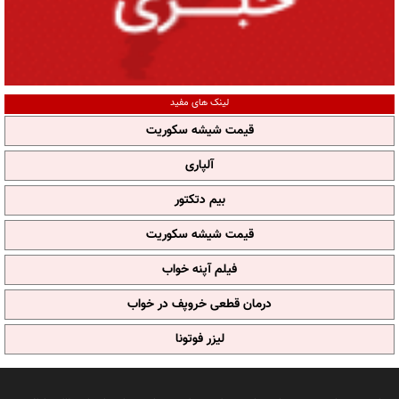
لینک های مفید
قیمت شیشه سکوریت
آلپاری
بیم دتکتور
قیمت شیشه سکوریت
فیلم آپنه خواب
درمان قطعی خروپف در خواب
لیزر فوتونا