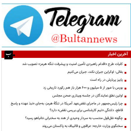
آخرین اخبار
کلیات طرح «اقدام راهبردی تأمین امنیت و پیشرفت تنگه هرمز» تصویب شد
بقائی: اوکراین جبران نکند، جبران می‌کنیم
پاییز پربارش در راه است
بورس با عبور از ۵ میلیون و ۶۰۰ هزار باز هم رکورد تاریخی زد
اولین نطق نمایندگان در جلسه وبیناری صحن مجلس
چرا رئیس‌جمهور در ماجرای نقض‌عهد آمریکا در تنگهٔ هرمز، به‌جای «نبذ عهد» و پاسخ
قاطع، دلتنگیِ «تیم کارشناسی برای بررسی نقض» دارد؟
چگونه نقل‌قول منتسب به سردار وحیدی از هند به سخنرانی نتانیاهو رسید؟
سخنگوی وزارت خارجه: عراقچی و قالیباف به پاکستان می‌روند