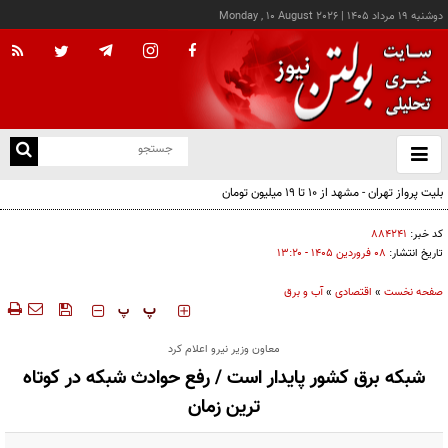
دوشنبه ۱۹ مرداد ۱۴۰۵
|
Monday , 10 August 2026
از
و
ته
بلیت پرواز تهران - مشهد از ۱۰ تا ۱۹ میلیون تومان
ن
نو
کد خبر:
۸۸۴۲۴۱
تاریخ انتشار:
۰۸ فروردين ۱۴۰۵ - ۱۳:۲۰
صفحه نخست
»
اقتصادی
»
آب و برق
‍‍‍ پ
پ
معاون وزیر نیرو اعلام کرد
شبکه برق کشور پایدار است / رفع حوادث شبکه در کوتاه
ترین زمان