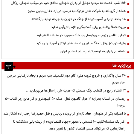
۱۵۶ شب خدمت به مردم؛ تجلیل از پدران شهدای مدافع حرم در موکب شهدای رزکان
هشدار گرینلند به شرکت نفتی نزدیک به ترامپ درباره حفاری بدون مجوز
95 واحد تولیدی آسیب‌دیده از جنگ در تهران به چرخه تولید بازگشتند
بیروت فعلاً برنامه‌ای برای گفت‌وگوی تازه با تل‌آویو ندارد
تجاوز نظامی رژیم صهیونیستی به خاک سوریه در منطقه القنیطره
وال‌استریت‌ژرونال: جنگ با ایران ضعف‌های ارتش آمریکا را رو کرد
طعنه سی‌ان‌ان به توهم ترامپ برای تسلیم ایران
پربازدید ها
۳۰ سال واگذاری و خروج ثروت ملی؛ گام دوم تضعیف بنیه مردم وایجاد نارضایتی در بین
احاد مردم
3 اشتباه رایج در انتخاب رنگ صنعتی که هزینه‌اش را سال‌ها می‌پردازید...
ریمـدان در آستانه بحران؛ ۳ هزار کامیون قفل، صف ۵۰ کیلومتری و گاز مایع زیر آفتاب ۵۰
درجه!
با اعتراف یکی از متهمان، ابعاد تازه‌ای از پرونده ربایش و قتل حمیدرضا رجب‌زاده آشکار شد
آغاز یک سلسله‌کلیپ ۱۰ قسمتی با محور «جهاد اقتصادی»؛ از ریشه‌یابی مشکلات تا
راهکارهایی که می‌تواند مسیر اقتصاد کشور را تغییر دهد