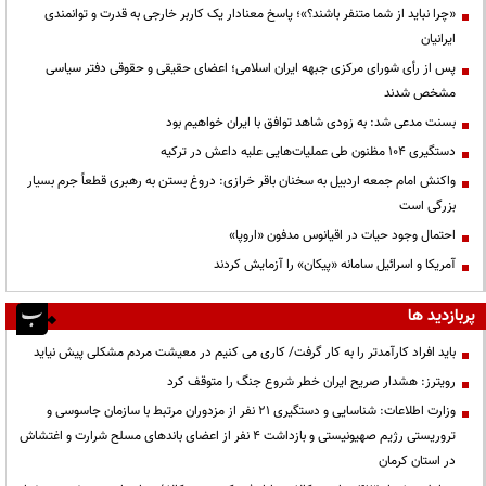
«چرا نباید از شما متنفر باشند؟»؛ پاسخ معنادار یک کاربر خارجی به قدرت و توانمندی
ایرانیان
پس از رأی شورای مرکزی جبهه ایران اسلامی؛ اعضای حقیقی و حقوقی دفتر سیاسی
مشخص شدند
بسنت مدعی شد: به زودی شاهد توافق با ایران خواهیم بود
دستگیری ۱۰۴ مظنون طی عملیات‌هایی علیه داعش در ترکیه
واکنش امام جمعه اردبیل به سخنان باقر خرازی: دروغ بستن به رهبری قطعاً جرم بسیار
بزرگی است
احتمال وجود حیات در اقیانوس مدفون «اروپا»
آمریکا و اسرائیل سامانه «پیکان» را آزمایش کردند
پربازدید ها
باید افراد کارآمدتر را به کار گرفت/ کاری می کنیم در معیشت مردم مشکلی پیش نیاید
رویترز: هشدار صریح ایران خطر شروع جنگ را متوقف کرد
وزارت اطلاعات: شناسایی و دستگیری ۲۱ نفر از مزدوران مرتبط با سازمان جاسوسی و
تروریستی رژیم صهیونیستی و بازداشت ۴ نفر از اعضای باندهای مسلح شرارت و اغتشاش
در استان کرمان