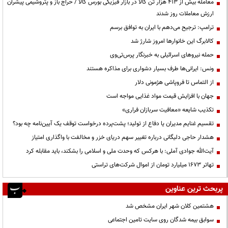
معامله بیش از ۴۱۳ هزار تن کالا در بازار فیزیکی بورس کالا / حراج باز و پتروشیمی پیشران
ارزش معاملات روز شدند
ترامپ: ترجیح می‌دهم با ایران به توافق برسم
کالابرگ این خانوارها امروز شارژ شد
حمله نیروهای اسرائیلی به خبرنگار پرس‌تی‌وی
ونس: ایرانی‌ها طرف بسیار دشواری برای مذاکره هستند
از التماس تا فروپاشی هژمونی دلار
جهان با افزایش قیمت مواد غذایی مواجه است
تکذیب شایعه «معافیت سربازان فراری»
تقسیم غنایم مدیران یا دفاع از تولید؛ پشت‌پرده درخواست توقف یک آیین‌نامه چه بود؟
هشدار حاجی دلیگانی درباره تغییر سهم دریای خزر و مخالفت با واگذاری امتیاز
آیت‌الله جوادی آملی: با هرکس که وحدت ملی و اسلامی را بشکند، باید مقابله کرد
تهاتر ۱۶۷۳ میلیارد تومان از اموال شرکت‌های تراستی
پربحث ترین عناوین
هشتمین کلان شهر ایران مشخص شد
سوابق بیمه شدگان روی سایت تامین اجتماعی