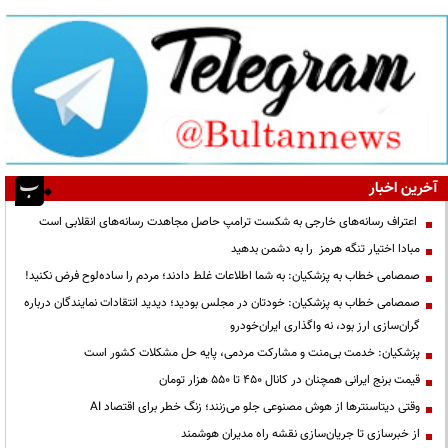
آخرین اخبار
اعتراف رسانه‌های خارجی به شکست ترامپ حاصل مجاهدت رسانه‌های انقلابی است
مبادا اختیار تنگه هرمز را به دشمن بدهید
صمصامی خطاب به پزشکیان: به شما اطلاعات غلط دادند؛ مردم را ساده‌لوح فرض نکنید!
صمصامی خطاب به پزشکیان: خودتان در مجلس بودید؛ دیدید انتقادات نمایندگان درباره
گران‌سازی ارز بود، نه واگذاری ایران‌خودرو
پزشکیان: خدمت بی‌منت و مشارکت مردمی، پایه حل مشکلات کشور است
قیمت‌ برنج ایرانی همچنان در کانال ۴۵۰ تا ۵۵۰ هزار تومان
وقتی دیتاسنترها از هوش مصنوعی جلو می‌زنند؛ زنگ خطر برای اقتصاد AI
از خبرسازی تا جریان‌سازی نقشه راه مدیران هوشمند