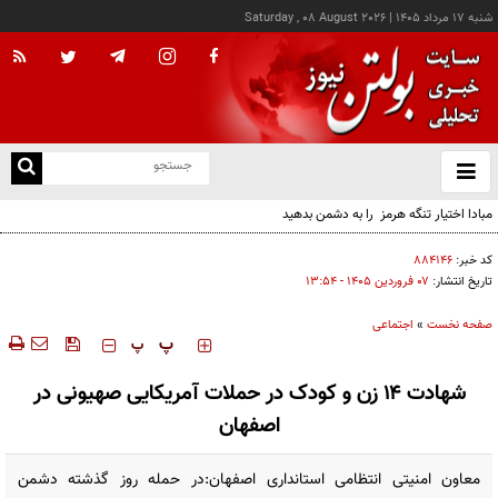
شنبه ۱۷ مرداد ۱۴۰۵
|
Saturday , 08 August 2026
از
و
ته
مبادا اختیار تنگه هرمز را به دشمن بدهید
ن
نو
کد خبر:
۸۸۴۱۴۶
تاریخ انتشار:
۰۷ فروردين ۱۴۰۵ - ۱۳:۵۴
صفحه نخست
»
اجتماعی
‍‍‍ پ
پ
شهادت ۱۴ زن و کودک در حملات آمریکایی صهیونی در
اصفهان
معاون امنیتی انتظامی استانداری اصفهان:در حمله روز گذشته دشمن