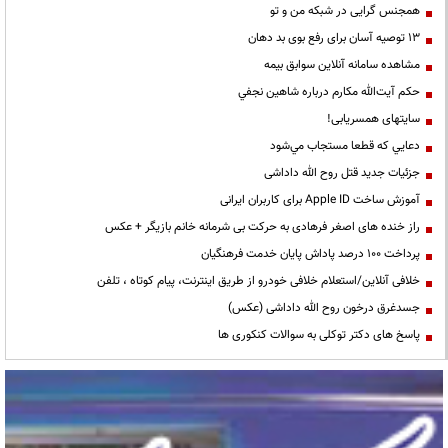
همجنس گرایی در شبکه من و تو
13 توصیه آسان برای رفع بوی بد دهان
مشاهده سامانه آنلاين سوابق بیمه
حكم آيت‌الله مكارم درباره شاهين نجفي
سایتهای همسریابی!
دعايي كه قطعا مستجاب مي‌شود
جزئیات جدید قتل روح الله داداشی
آموزش ساخت Apple ID برای کاربران ایرانی
راز خنده های اصغر فرهادی به حرکت بی شرمانه خانم بازیگر + عکس
پرداخت ۱۰۰ درصد پاداش پایان خدمت فرهنگیان
خلافی آنلاین/استعلام خلافی خودرو از طریق اینترنت، پیام کوتاه ، تلفن
جسدغرق درخون روح الله داداشی (عکس)
پاسخ های دکتر توکلی به سوالات کنکوری ها