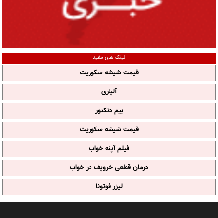
لینک های مفید
قیمت شیشه سکوریت
آلپاری
بیم دتکتور
قیمت شیشه سکوریت
فیلم آپنه خواب
درمان قطعی خروپف در خواب
لیزر فوتونا