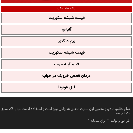
لینک های مفید
قیمت شیشه سکوریت
آلپاری
بیم دتکتور
قیمت شیشه سکوریت
فیلم آپنه خواب
درمان قطعی خروپف در خواب
لیزر فوتونا
تمام حقوق مادی و معنوی این سایت متعلق به بولتن نیوز است و استفاده از مطالب با ذکر منبع
بلامانع است.
طراحی و تولید: "
ایران سامانه
"