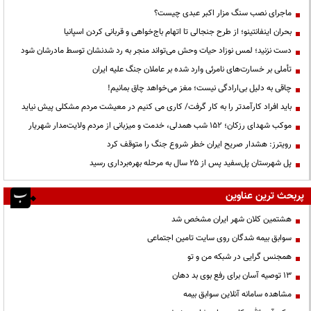
ماجرای نصب سنگ مزار اکبر عبدی چیست؟
بحران اینفانتینو؛ از طرح جنجالی تا اتهام باج‌خواهی و قربانی کردن اسپانیا
دست نزنید؛ لمس نوزاد حیات وحش می‌تواند منجر به رد شدنشان توسط مادرشان شود
تأملی بر خسارت‌های نامرئی وارد شده بر عاملان جنگ علیه ایران
چاقی به دلیل بی‌ارادگی نیست؛ مغز می‌خواهد چاق بمانیم!
باید افراد کارآمدتر را به کار گرفت/ کاری می کنیم در معیشت مردم مشکلی پیش نیاید
موکب شهدای رزکان؛ ۱۵۲ شب همدلی، خدمت و میزبانی از مردم ولایت‌مدار شهریار
رویترز: هشدار صریح ایران خطر شروع جنگ را متوقف کرد
پل شهرستان پل‌سفید پس از ۲۵ سال به مرحله بهره‌برداری رسید
پربحث ترین عناوین
هشتمین کلان شهر ایران مشخص شد
سوابق بیمه شدگان روی سایت تامین اجتماعی
همجنس گرایی در شبکه من و تو
13 توصیه آسان برای رفع بوی بد دهان
مشاهده سامانه آنلاين سوابق بیمه