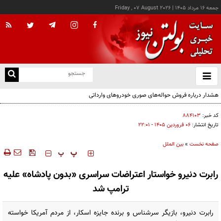
جمعه ۱۶ مرداد ۱۴۰۵
|
Friday , 07 August 2026
از
و
ته
هشدار درباره فروش حواله‌های صوری خودروهای وارداتی
ن
نو
کد خبر:
۸۸۴۱۰۳
تاریخ انتشار:
۰۶ فروردين ۱۴۰۵ - ۲۲:۰۱
صفحه نخست
»
بین الملل
‍‍‍ پ
پ
رابرت دنیرو خواستار اعتراضات سراسری «بدون پادشاه» علیه
ترامپ شد
رابرت دنیرو، بازیگر سرشناس و برنده جایزه اسکار، از مردم آمریکا خواسته