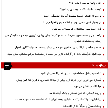
اعلام پایان مراسم اربعین ۱۴۰۵
توقف صادرات نفت عربستان به آمریکا
ترامپ از افشای کمبود مهمات آمریکا خشمگین است
اجازه باز شدن مسیر دوم در تنگه هرمز را نخواهیم داد
فرق است میان مجاهدان در میدان و ساکتین
یکصد و پنجاه و سومین شب خدمت؛ موکب شهدای رزکان، تریبون مردم و مطالبه‌گر حل
ریشه‌ای مشکلات شهری
هشدار حاجی دلیگانی درباره تغییر سهم دریای خزر و مخالفت با واگذاری امتیاز
باید افراد کارآمدتر را به کار گرفت/ کاری می کنیم در معیشت مردم مشکلی پیش نیاید
پربازدید ها
تنگه هرمز قابل معامله نیست برای آمریکا معبر باز نکنید
گستره امپراتوری ایران در ۵ قرن پیش از میلاد؛ تصویری از ایران ۲۵ قرن پیش
میانکاله در آتش می‌سوزد
پارچه فروشی که هیچ نسبتی با بانک آینده ندارد!
پزشکیان: تنها کسانی که در خیابان بودند ایران را نگه نداشتند همه سهیم هستند
وحدت مکرّراً و مؤکّداً تذکر داده شد