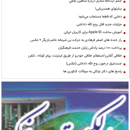
حكم آيت‌الله مكارم درباره شاهين نجفي
سایتهای همسریابی!
دعايي كه قطعا مستجاب مي‌شود
جزئیات جدید قتل روح الله داداشی
آموزش ساخت Apple ID برای کاربران ایرانی
راز خنده های اصغر فرهادی به حرکت بی شرمانه خانم بازیگر + عکس
پرداخت ۱۰۰ درصد پاداش پایان خدمت فرهنگیان
خلافی آنلاین/استعلام خلافی خودرو از طریق اینترنت، پیام کوتاه ، تلفن
جسدغرق درخون روح الله داداشی (عکس)
پاسخ های دکتر توکلی به سوالات کنکوری ها