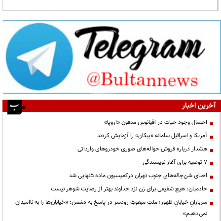
آخرین اخبار
احتمال وجود حیات در اقیانوس مدفون «اروپا»
آمریکا و اسرائیل سامانه «پیکان» را آزمایش کردند
هشدار درباره فروش حواله‌های صوری خودروهای وارداتی
۷ توصیه برای آغاز نویسندگی
احیای شن‌چاله‌های جنوب تهران درکمیسیون ماده ۵نهایی شد
خادمیان: هیچ شفیعی برای زن نزد خداوند بهتر از رضایت شوهر نیست
سربازانِ خیابانِ ظهور؛ ملتِ مبعوثِ رودسر در پاسخ به دشمن: «خیابان‌ها را به ناامیدان
نمی‌دهیم»