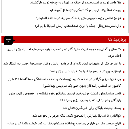
95 واحد تولیدی آسیب‌دیده از جنگ در تهران به چرخه تولید بازگشتند
بیروت فعلاً برنامه‌ای برای گفت‌وگوی تازه با تل‌آویو ندارد
تجاوز نظامی رژیم صهیونیستی به خاک سوریه در منطقه القنیطره
وال‌استریت‌ژرونال: جنگ با ایران ضعف‌های ارتش آمریکا را رو کرد
پربازدید ها
۳۰ سال واگذاری و خروج ثروت ملی؛ گام دوم تضعیف بنیه مردم وایجاد نارضایتی در بین
احاد مردم
با اعتراف یکی از متهمان، ابعاد تازه‌ای از پرونده ربایش و قتل حمیدرضا رجب‌زاده آشکار شد
توافقِ بدونِ تاییدِ رهبری؛ تنها یک قراردادِ بی‌ارزش است
ریمـدان؛ مرزی گرفتار در صف، کمبود زیرساخت و ضعف هماهنگی دستگاه‌ها / ۳ هزار
کامیون در انتظار، رانندگان بدون حتی یک سرویس بهداشتی!
تایید هشدارهای گذشته بولتن نیوز توسط سخنگوی قوه قضائیه در خصوص کارت های
بارزگانی و اجاره ای که به بحران ارزی رسیده اند
بسته اینترنت رایگان برای خبرنگاران فعال شد
ذوالقدر: تا آمریکا رفتارش را تصحیح نکند، تنگه هرمز باز نخواهد شد
تاراج هویت ملی در بازار بی‌صاحب پوشاک؛ مسئولان نظارت کجا خوابیده‌اند؟ / زیر سایه