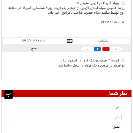
پهپاد آمریکا در قزوین منهدم شد
روابط عمومی سپاه استان قزوین از انهدام یک فروند پهپاد شناسایی آمریکا در منطقه
آوج توسط پدافند سپاه حضرت صاحب‌الامر(عج) خبر داد.
۱۴۰۵-۰۱-۰۶ ۱۹:۴۵
ناشناس
|
|
۲۰:۲۱ - ۱۴۰۵/۰۱/۰۶
پاسخ
0
0
انهدام 3 فروند موشک کروز در آسمان ایران
دو فروند در قزوین و یک فروند در بیجار ساقط شد
نظر شما
نام
ایمیل