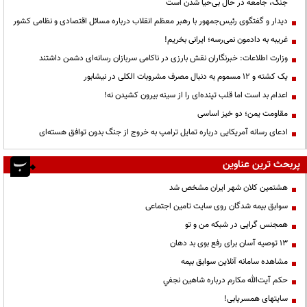
جنگ، جامعه در حال بی‌حیا شدن است
دیدار و گفتگوی رئیس‌جمهور با رهبر معظم انقلاب درباره مسائل اقتصادی و نظامی کشور
غریبه به دادمون نمی‌رسه؛ ایرانی بخریم!
وزارت اطلاعات: خبرنگاران نقش بارزی در ناکامی سربازان رسانه‌ای دشمن داشتند
یک کشته و ۱۲ مسموم به دنبال مصرف مشروبات الکلی در نیشابور
اعدام بد است اما قلب تپنده‌ای را از سینه بیرون کشیدن نه!
مقاومت یمن؛ دو خیز اساسی
ادعای رسانه آمریکایی درباره تمایل ترامپ به خروج از جنگ بدون توافق هسته‌ای
پربحث ترین عناوین
هشتمین کلان شهر ایران مشخص شد
سوابق بیمه شدگان روی سایت تامین اجتماعی
همجنس گرایی در شبکه من و تو
13 توصیه آسان برای رفع بوی بد دهان
مشاهده سامانه آنلاين سوابق بیمه
حكم آيت‌الله مكارم درباره شاهين نجفي
سایتهای همسریابی!