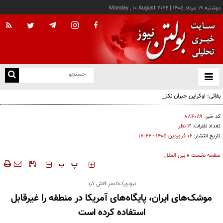
دوشنبه ۱۹ مرداد ۱۴۰۵
|
Monday , 10 August 2026
از
و
ته
بقائی: اوکراین جبران نکند، جبران می‌کنیم
ن
نو
کد خبر:
۸۸۴۰۸۹
تعداد نظرات:
۳ نظر
تاریخ انتشار:
۰۶ فروردين ۱۴۰۵ - ۱۷:۴۴
صفحه نخست
»
بین الملل
‍‍‍ پ
پ
نیویورک‌تایمز فاش کرد
موشک‌های ایران، پایگاه‌های آمریکا در منطقه را غیرقابل
استفاده کرده است