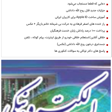
دعايي كه قطعا مستجاب مي‌شود
جزئیات جدید قتل روح الله داداشی
آموزش ساخت Apple ID برای کاربران ایرانی
راز خنده های اصغر فرهادی به حرکت بی شرمانه خانم بازیگر + عکس
پرداخت ۱۰۰ درصد پاداش پایان خدمت فرهنگیان
خلافی آنلاین/استعلام خلافی خودرو از طریق اینترنت، پیام کوتاه ، تلفن
جسدغرق درخون روح الله داداشی (عکس)
پاسخ های دکتر توکلی به سوالات کنکوری ها