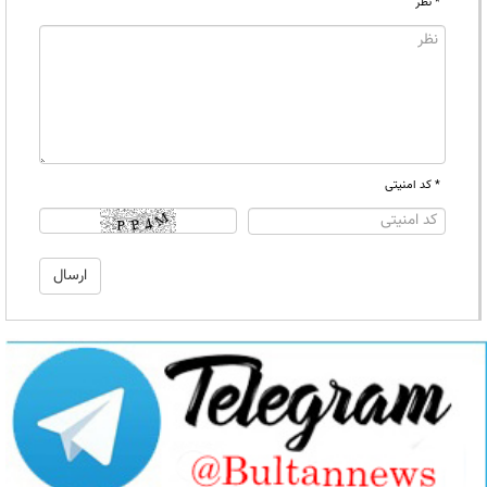
* نظر
* کد امنیتی