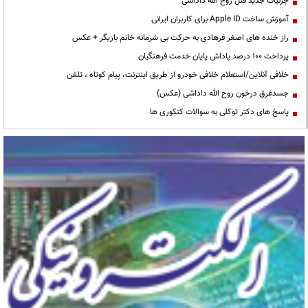
جزئیات جدید قتل روح الله داداشی
آموزش ساخت Apple ID برای کاربران ایرانی
راز خنده های اصغر فرهادی به حرکت بی شرمانه خانم بازیگر + عکس
پرداخت ۱۰۰ درصد پاداش پایان خدمت فرهنگیان
خلافی آنلاین/استعلام خلافی خودرو از طریق اینترنت، پیام کوتاه ، تلفن
جسدغرق درخون روح الله داداشی (عکس)
پاسخ های دکتر توکلی به سوالات کنکوری ها