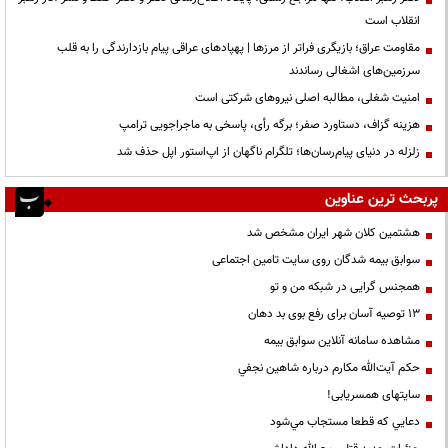
انقلاب است
مقاومت عراق؛ بازیگری فراتر از مرزها | پهپادهای عراقی پیام بازدارندگی را به قلب
سرزمین‌های اشغالی رساندند
‌امنیت شغلی، مطالبه اصلی نیروهای شرکتی است
هزینه گزاف، دستاورد صفر؛ برگه رأی، پاسخی به ماجراجویی ترامپ
زلزله در دنیای پیام‌رسان‌ها؛ تلگرام ناگهان از اپ‌استور اپل حذف شد
پربحث ترین عناوین
هشتمین کلان شهر ایران مشخص شد
سوابق بیمه شدگان روی سایت تامین اجتماعی
همجنس گرایی در شبکه من و تو
13 توصیه آسان برای رفع بوی بد دهان
مشاهده سامانه آنلاين سوابق بیمه
حكم آيت‌الله مكارم درباره شاهين نجفي
سایتهای همسریابی!
دعايي كه قطعا مستجاب مي‌شود