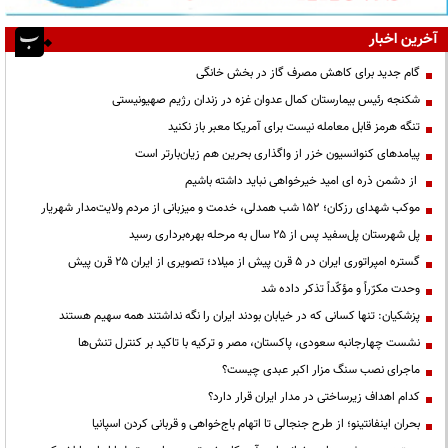
آخرین اخبار
گام جدید برای کاهش مصرف گاز در بخش خانگی
شکنجه رئیس بیمارستان کمال عدوان غزه در زندان رژیم صهیونیستی
تنگه هرمز قابل معامله نیست برای آمریکا معبر باز نکنید
پیامدهای کنوانسیون خزر از واگذاری بحرین هم زیان‌بارتر است
از دشمن ذره ای امید خیرخواهی نباید داشته باشیم
موکب شهدای رزکان؛ ۱۵۲ شب همدلی، خدمت و میزبانی از مردم ولایت‌مدار شهریار
پل شهرستان پل‌سفید پس از ۲۵ سال به مرحله بهره‌برداری رسید
گستره امپراتوری ایران در ۵ قرن پیش از میلاد؛ تصویری از ایران ۲۵ قرن پیش
وحدت مکرّراً و مؤکّداً تذکر داده شد
پزشکیان: تنها کسانی که در خیابان بودند ایران را نگه نداشتند همه سهیم هستند
نشست چهارجانبه سعودی، پاکستان، مصر و ترکیه با تاکید بر کنترل تنش‌ها
ماجرای نصب سنگ مزار اکبر عبدی چیست؟
کدام اهداف زیرساختی در مدار ایران قرار دارد؟
بحران اینفانتینو؛ از طرح جنجالی تا اتهام باج‌خواهی و قربانی کردن اسپانیا