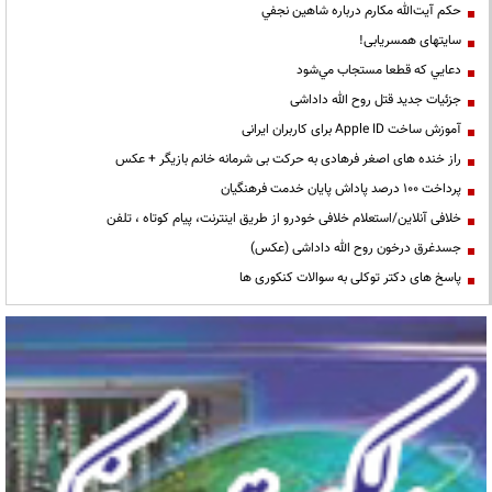
حكم آيت‌الله مكارم درباره شاهين نجفي
سایتهای همسریابی!
دعايي كه قطعا مستجاب مي‌شود
جزئیات جدید قتل روح الله داداشی
آموزش ساخت Apple ID برای کاربران ایرانی
راز خنده های اصغر فرهادی به حرکت بی شرمانه خانم بازیگر + عکس
پرداخت ۱۰۰ درصد پاداش پایان خدمت فرهنگیان
خلافی آنلاین/استعلام خلافی خودرو از طریق اینترنت، پیام کوتاه ، تلفن
جسدغرق درخون روح الله داداشی (عکس)
پاسخ های دکتر توکلی به سوالات کنکوری ها