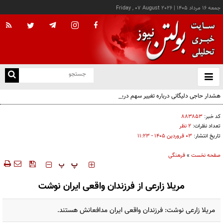
جمعه ۱۶ مرداد ۱۴۰۵
|
Friday , 07 August 2026
از
و
ته
هشدار حاجی دلیگانی درباره تغییر سهم دریای خزر و مخالفت با واگذاری امتیاز
ن
نو
کد خبر:
۸۸۳۸۵۳
تعداد نظرات:
۲ نظر
تاریخ انتشار:
۰۳ فروردين ۱۴۰۵ - ۱۱:۲۳
صفحه نخست
»
فرهنگی
‍‍‍ پ
پ
مریلا زارعی از فرزندان واقعی ایران نوشت
مریلا زارعی نوشت: فرزندان واقعی ایران مدافعانش هستند.