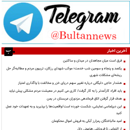
آخرین اخبار
فرق است میان مجاهدان در میدان و ساکتین
یکصد و پنجاه و سومین شب خدمت؛ موکب شهدای رزکان، تریبون مردم و مطالبه‌گر حل
ریشه‌ای مشکلات شهری
هشدار حاجی دلیگانی درباره تغییر سهم دریای خزر و مخالفت با واگذاری امتیاز
باید افراد کارآمدتر را به کار گرفت/ کاری می کنیم در معیشت مردم مشکلی پیش نیاید
هدف قرار گرفتن اتاق‌ فرماندهی مزدوران عربستان در یمن
این دیپلماسی نمایشی، شکست خورده است/واقعیت‌ها را بپذیرید و به تعهدات خود عمل
کنید
امید مالباختگان رمزارز آبکی به فروش اموال محکومان
از التماس تا فروپاشی هژمونی دلار