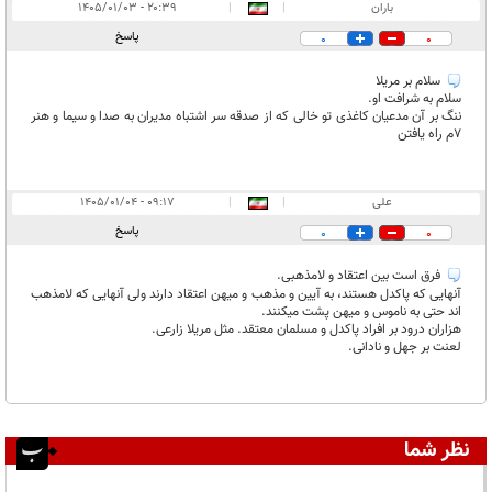
انتشار یافته:
۲
باران
|
|
۲۰:۳۹ - ۱۴۰۵/۰۱/۰۳
در انتظار بررسی:
پاسخ
0
0
غیر قابل انتشار:
سلام بر مریلا
سلام به شرافت او.
ننگ بر آن مدعیان کاغذی تو خالی که از صدقه سر اشتباه مدیران به صدا و سیما و هنر
۷م راه یافتن
علی
|
|
۰۹:۱۷ - ۱۴۰۵/۰۱/۰۴
پاسخ
0
0
فرق است بین اعتقاد و لامذهبی.
آنهایی که پاکدل هستند، به آیین و مذهب و میهن اعتقاد دارند ولی آنهایی که لامذهب
اند حتی به ناموس و میهن پشت میکنند.
هزاران درود بر افراد پاکدل و مسلمان معتقد. مثل مریلا زارعی.
لعنت بر جهل و نادانی.
نظر شما