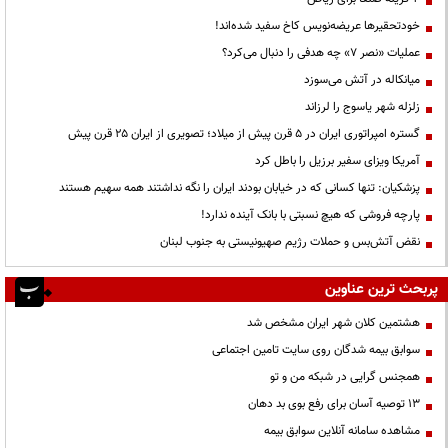
خودتحقیرها عریضه‌نویس کاخ سفید شده‌اند!
عملیات «نصر ۷» چه هدفی را دنبال می‌کرد؟
میانکاله در آتش می‌سوزد
زلزله شهر یاسوج را لرزاند
گستره امپراتوری ایران در ۵ قرن پیش از میلاد؛ تصویری از ایران ۲۵ قرن پیش
آمریکا ویزای سفیر برزیل را باطل کرد
پزشکیان: تنها کسانی که در خیابان بودند ایران را نگه نداشتند همه سهیم هستند
پارچه فروشی که هیچ نسبتی با بانک آینده ندارد!
نقض آتش‌بس و حملات رژیم صهیونیستی به جنوب لبنان
پربحث ترین عناوین
هشتمین کلان شهر ایران مشخص شد
سوابق بیمه شدگان روی سایت تامین اجتماعی
همجنس گرایی در شبکه من و تو
13 توصیه آسان برای رفع بوی بد دهان
مشاهده سامانه آنلاين سوابق بیمه