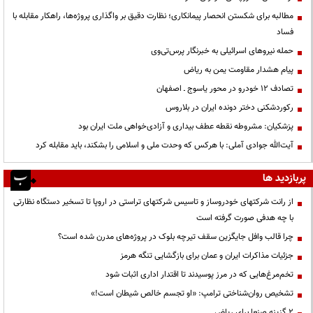
مطالبه برای شکستن انحصار پیمانکاری؛ نظارت دقیق بر واگذاری پروژه‌ها، راهکار مقابله با
فساد
حمله نیروهای اسرائیلی به خبرنگار پرس‌تی‌وی
پیام هشدار مقاومت یمن به ریاض
تصادف ۱۲ خودرو در محور یاسوج ـ اصفهان
رکوردشکنی دختر دونده ایران در بلاروس
پزشکیان: مشروطه نقطه عطف بیداری و آزادی‌خواهی ملت ایران بود
آیت‌الله جوادی آملی: با هرکس که وحدت ملی و اسلامی را بشکند، باید مقابله کرد
پربازدید ها
از رانت‌ شرکتهای خودروساز و تاسیس شرکتهای تراستی در اروپا تا تسخیر دستگاه نظارتی
با چه هدفی صورت گرفته است
چرا قالب وافل جایگزین سقف تیرچه بلوک در پروژه‌های مدرن شده است؟
جزئیات مذاکرات ایران و عمان برای بازگشایی تنگه هرمز
تخم‌مرغ‌هایی که در مرز پوسیدند تا اقتدار اداری اثبات شود
تشخیص روان‌شناختی ترامپ: «او تجسم خالص شیطان است!»
۲ گزینه صنعا برای ریاض