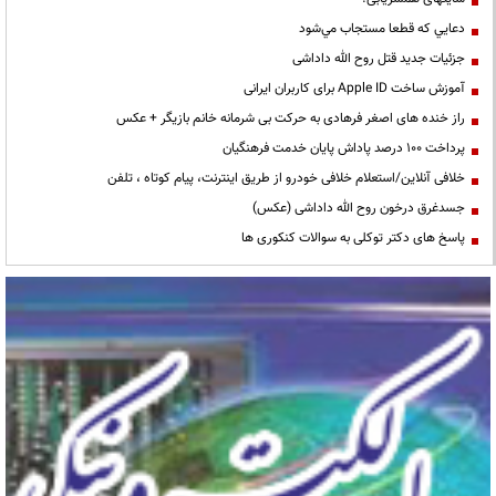
دعايي كه قطعا مستجاب مي‌شود
جزئیات جدید قتل روح الله داداشی
آموزش ساخت Apple ID برای کاربران ایرانی
راز خنده های اصغر فرهادی به حرکت بی شرمانه خانم بازیگر + عکس
پرداخت ۱۰۰ درصد پاداش پایان خدمت فرهنگیان
خلافی آنلاین/استعلام خلافی خودرو از طریق اینترنت، پیام کوتاه ، تلفن
جسدغرق درخون روح الله داداشی (عکس)
پاسخ های دکتر توکلی به سوالات کنکوری ها