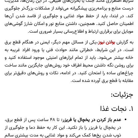
شرایط اضطراری مانند جنگ یا بحران‌های طبیعی. در این زمان‌ها، مدیریت
درست منابع و برنامه‌ریزی پیشگیرانه می‌تواند از مشکلات بزرگ‌تر جلوگیری
کند. در ابتدا، باید از حفظ مواد غذایی و جلوگیری از فاسد شدن آن‌ها
اطمینان حاصل کنید. همچنین، داشتن منابع نور و امکان شارژ گوشی‌های
موبایل برای برقراری ارتباط و اطلاع‌رسانی بسیار ضروری است.
به گزارش
بولتن نیوز
،یکی از مسائل مهم دیگر، ایمنی در هنگام قطع برق
است. در این شرایط، خطراتی مانند حوادث فنی یا ورود افراد غریبه به
خانه بیشتر می‌شود. باید از تمام ابزارهای امنیتی موجود استفاده کنید و
برای روشن نگه داشتن محیط اطراف خود روش‌های جایگزین مانند ساخت
چراغ‌های ساده را امتحان کنید. در ادامه، نکات و روش‌های دقیق‌تر برای
مقابله با قطع برق آورده شده است.
جزئیات:
1. نجات غذا
عدم باز کردن در یخچال یا فریزر:
تا ۴۸ ساعت پس از قطع برق،
در یخچال یا فریزر را باز نکنید. این کار به حفظ دما و جلوگیری از
ذوب شدن یخ‌ها کمک می‌کند و مواد غذایی به مدت بیشتری سالم