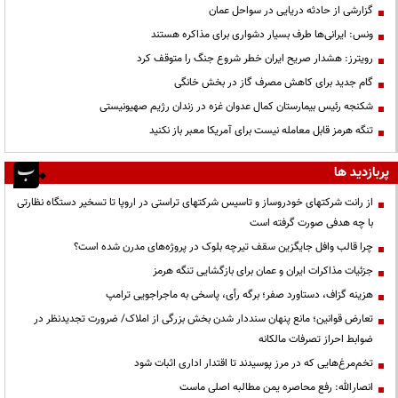
گزارشی از حادثه دریایی در سواحل عمان
ونس: ایرانی‌ها طرف بسیار دشواری برای مذاکره هستند
رویترز: هشدار صریح ایران خطر شروع جنگ را متوقف کرد
گام جدید برای کاهش مصرف گاز در بخش خانگی
شکنجه رئیس بیمارستان کمال عدوان غزه در زندان رژیم صهیونیستی
تنگه هرمز قابل معامله نیست برای آمریکا معبر باز نکنید
پربازدید ها
از رانت‌ شرکتهای خودروساز و تاسیس شرکتهای تراستی در اروپا تا تسخیر دستگاه نظارتی
با چه هدفی صورت گرفته است
چرا قالب وافل جایگزین سقف تیرچه بلوک در پروژه‌های مدرن شده است؟
جزئیات مذاکرات ایران و عمان برای بازگشایی تنگه هرمز
هزینه گزاف، دستاورد صفر؛ برگه رأی، پاسخی به ماجراجویی ترامپ
تعارض قوانین؛ مانع پنهان سنددار شدن بخش بزرگی از املاک/ ضرورت تجدیدنظر در
ضوابط احراز تصرفات مالکانه
تخم‌مرغ‌هایی که در مرز پوسیدند تا اقتدار اداری اثبات شود
انصارالله: رفع محاصره یمن مطالبه اصلی ماست