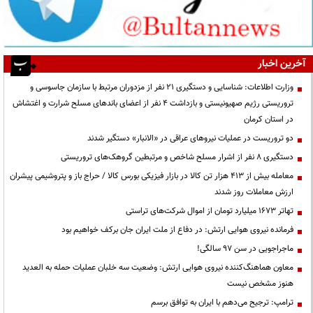
آخرین اخبار
وزارت اطلاعات: شناسایی و دستگیری ۲۱ نفر از مزدوران مرتبط با سازمان جاسوسی و
تروریستی رژیم صهیونیستی و بازداشت ۴ نفر از اعضای باندهای مسلح شرارت و اغتشاش
در استان کرمان
دو تروریست در عملیات نیروهای عراقی در «الانبار» دستگیر شدند
دستگیری ۸ نفر از اشرار مسلح شاخص و مرتبطین گروهک‌های تروریستی
معامله بیش از ۴۱۳ هزار تن کالا در بازار فیزیکی بورس کالا / حراج باز و پتروشیمی پیشران
ارزش معاملات روز شدند
تهاتر ۱۶۷۳ میلیارد تومان از اموال شرکت‌های تراستی
فرمانده نیروی هوایی ارتش: در دفاع از ملت ایران جان برکف خواهیم بود
ماجراجویی در سن ۹۷ سالگی!
معاون هماهنگ‌کننده نیروی هوایی ارتش: وضعیت سه خلبان عملیات حمله به العدید
هنوز مشخص نیست
ترامپ: ترجیح می‌دهم با ایران به توافق برسم