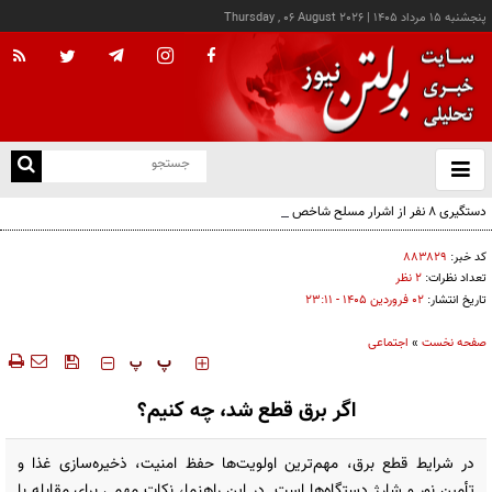
پنجشنبه ۱۵ مرداد ۱۴۰۵
|
Thursday , 06 August 2026
از
و
ته
دستگیری ۸ نفر از اشرار مسلح شاخص و مرتبطین گروهک‌های تروریستی
ن
نو
کد خبر:
۸۸۳۸۲۹
تعداد نظرات:
۲ نظر
تاریخ انتشار:
۰۲ فروردين ۱۴۰۵ - ۲۳:۱۱
صفحه نخست
»
اجتماعی
‍‍‍ پ
پ
اگر برق قطع شد، چه کنیم؟
در شرایط قطع برق، مهم‌ترین اولویت‌ها حفظ امنیت، ذخیره‌سازی غذا و
تأمین نور و شارژ دستگاه‌ها است. در این راهنما، نکات مهمی برای مقابله با