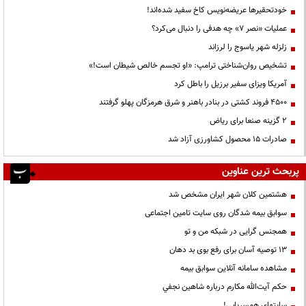
خودتحقیرها عریضه‌نویس کاخ سفید شده‌اند!
عملیات «نصر ۷» چه هدفی را دنبال می‌کرد؟
زلزله شهر یاسوج را لرزاند
تشخیص روان‌شناختی ترامپ: «او تجسم خالص شیطان است!»
آمریکا ویزای سفیر برزیل را باطل کرد
۴۵۰۰ فروند کشتی در بنادر باهنر و شرق هرمزگان پهلو گرفتند
۲ گزینه صنعا برای ریاض
صادرات ۱۵ محصول کشاورزی آزاد شد
پربحث ترین عناوین
هشتمین کلان شهر ایران مشخص شد
سوابق بیمه شدگان روی سایت تامین اجتماعی
همجنس گرایی در شبکه من و تو
13 توصیه آسان برای رفع بوی بد دهان
مشاهده سامانه آنلاين سوابق بیمه
حكم آيت‌الله مكارم درباره شاهين نجفي
سایتهای همسریابی!